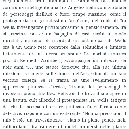
elegantemente tra il dramma e la commedia, raccontando
con ironia intelligente una Los Angeles malinconica abitata
da personaggi disillusi e fuori tempo massimo, come il
protagonista, un grandissimo Art Caney nel ruolo di Ira
Wells, investigatore privato prossimo al pensionamento. Ira
si trascina con sé un bagaglio di casi risolti in modo
mirabile, ma sono solo ricordi di un lontano passato: Wells
ora è un uomo reso scontroso dalla solitudine e limitato
fisicamente da un ulcera perforante. La morbida musica
jazz di Kenneth Wannberg accompagna un intreccio da
noir anni ’50, uno stanco detective che, alla sua ultima
missione, si mette sulle tracce dell’assassino di un suo
vecchio collega. Se la trama ha uno svolgimento in
apparenza piuttosto classico, l’ironia dei personaggi è
invece in pieno stile New Hollywood e trova il suo apice in
una battuta cult allorché il protagonista Ira Wells, istigato
da chi lo accusa di essere piuttosto fuori forma come
detective, risponde con un esilarante: “Non si preoccupi, il
mio è solo un travestimento”. Siamo in pieno genere noir
californiano, tra camere di motel immersi nelle piante