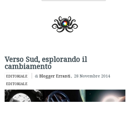
Verso Sud, esplorando il
cambiamento
Blogger Erranti
,
28 Novembre 2014
EDITORIALE
di
EDITORIALE
Il cinema è in crisi. Lo dicono tutti e lo dicono da tempo. La
chiusura delle sale, il calo di vendita dei biglietti, l’assenza