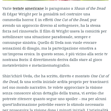
Varie
testate
americane
lo paragonano a
Shaun of the Dead
di Edgar Wright per la genialità nel costruire una
commedia horror. E in effetti
One Cut of the Dead
, pur
avendo un approccio diverso al sottogenere, ha la stessa
forza nel rinnovarlo. Il film di Wright usava la comicità per
sottolineare una situazione paradossale, sempre e
comunque sinistra. Quello di Ueda non vuole evocare
sensazioni di disagio, ma la partecipazione emotiva a
un’impresa eroica. In questo senso, è più vicino alla serie tv
nostrana Boris: il divertimento deriva dallo stare al gioco
metatelevisivo e metacinematografico.
Shin’ichirô Ueda, che ha scritto, diretto e montato
One Cut of
the Dead
, fa una scelta iniziale ardita proprio per trascinarci
nel suo mondo narrativo. Se volete approcciare la visione
senza conoscere alcun dettaglio della trama, vi avviso che
potreste ritenere quanto segue uno spoiler – ma per alcuni
quest’informazione potrebbe essere lo stimolo necessario
per proseguire la visione dopo i minuti iniziali. L’originalità