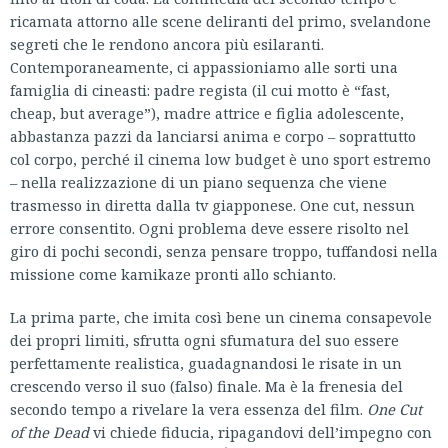
ricamata attorno alle scene deliranti del primo, svelandone
segreti che le rendono ancora più esilaranti.
Contemporaneamente, ci appassioniamo alle sorti una
famiglia di cineasti: padre regista (il cui motto è “fast,
cheap, but average”), madre attrice e figlia adolescente,
abbastanza pazzi da lanciarsi anima e corpo – soprattutto
col corpo, perché il cinema low budget è uno sport estremo
– nella realizzazione di un piano sequenza che viene
trasmesso in diretta dalla tv giapponese. One cut, nessun
errore consentito. Ogni problema deve essere risolto nel
giro di pochi secondi, senza pensare troppo, tuffandosi nella
missione come kamikaze pronti allo schianto.
La prima parte, che imita così bene un cinema consapevole
dei propri limiti, sfrutta ogni sfumatura del suo essere
perfettamente realistica, guadagnandosi le risate in un
crescendo verso il suo (falso) finale. Ma è la frenesia del
secondo tempo a rivelare la vera essenza del film.
One Cut
of the Dead
vi chiede fiducia, ripagandovi dell’impegno con