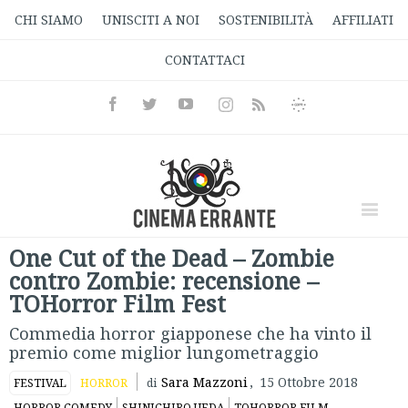
CHI SIAMO
UNISCITI A NOI
SOSTENIBILITÀ
AFFILIATI
CONTATTACI
Facebook
Twitter
Youtube
Instagram
Informativa
Rss
Privacy
One Cut of the Dead – Zombie
contro Zombie: recensione –
TOHorror Film Fest
Commedia horror giapponese che ha vinto il
premio come miglior lungometraggio
Sara Mazzoni
,
15 Ottobre 2018
FESTIVAL
HORROR
di
HORROR COMEDY
SHINICHIRO UEDA
TOHORROR FILM