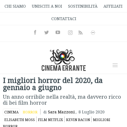
CHI SIAMO
UNISCITI A NOI
SOSTENIBILITÀ
AFFILIATI
CONTATTACI
Facebook
Twitter
Youtube
Instagram
Informativa
Rss
Privacy
I migliori horror del 2020, da
gennaio a giugno
Un anno orribile nella realtà, ma davvero ricco
di bei film horror
Sara Mazzoni
,
8 Luglio 2020
CINEMA
HORROR
di
ELISABETH MOSS
FILM NETFLIX
KEVIN BACON
MIGLIORI
HORROR