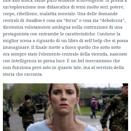
fine allo shock value puro sebbene sconvolgente. Si presta a
un’esplorazione non didascalica di temi molto seri: potere,
corpo, ribellione, malattia mentale. Una delle domande
centrali di
Swallow
è cosa sia “forza” e cosa sia “debolezza”,
dicotomia volutamente ambigua nella costruzione di una
protagonista con entrambe le caratteristiche. Contiene la
miglior scena a riguardo di un libro di self help che si possa
immaginare. Il finale mette a fuoco quello che sotto sotto
era sempre stato l’elemento centrale della vicenda, nascosto
con intelligenza in piena luce. È un bel meccanismo che
non funziona però solo in quanto tale, ma al servizio della
storia che racconta.