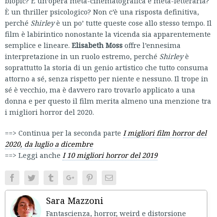
biopic? È un’opera meta-cinematografica e meta-letteraria?
È un thriller psicologico? Non c’è una risposta definitiva,
perché
Shirley
è un po’ tutte queste cose allo stesso tempo. Il
film è labirintico nonostante la vicenda sia apparentemente
semplice e lineare.
Elisabeth Moss
offre l’ennesima
interpretazione in un ruolo estremo, perché
Shirley
è
soprattutto la storia di un genio artistico che tutto consuma
attorno a sé, senza rispetto per niente e nessuno. Il trope in
sé è vecchio, ma è davvero raro trovarlo applicato a una
donna e per questo il film merita almeno una menzione tra
i migliori horror del 2020.
==> Continua per la seconda parte
I migliori film horror del
2020, da luglio a dicembre
==> Leggi anche
I 10 migliori horror del 2019
Facebook
Twitter
Tumblr
Google+
Pinterest
Email
Sara Mazzoni
Fantascienza, horror, weird e distorsione