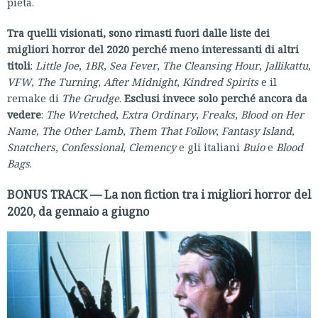
pietà.
Tra quelli visionati, sono rimasti fuori dalle liste dei
migliori horror del 2020 perché meno interessanti di altri
titoli
:
Little Joe
,
1BR
,
Sea Fever
,
The Cleansing Hour
,
Jallikattu
,
VFW
,
The Turning
,
After Midnight
,
Kindred Spirits
e il
remake di
The Grudge
.
Esclusi invece solo perché ancora da
vedere
:
The Wretched
,
Extra Ordinary
,
Freaks
,
Blood on Her
Name
,
The Other Lamb
,
Them That Follow
,
Fantasy Island
,
Snatchers
,
Confessional
,
Clemency
e gli italiani
Buio
e
Blood
Bags
.
BONUS TRACK — La non fiction tra i migliori horror del
2020, da gennaio a giugno