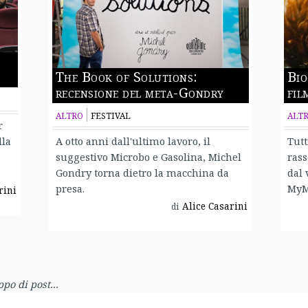
The Book of Solutions:
Bio
recensione del meta-Gondry
fil
ALTRO
FESTIVAL
ALT
r
lla
A otto anni dall'ultimo lavoro, il
Tutt
suggestivo Microbo e Gasolina, Michel
rass
Gondry torna dietro la macchina da
dal 
presa.
MyM
rini
Alice Casarini
di
po di post...