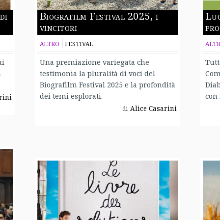
di
Biografilm Festival 2025, i
Luc
vincitori
pr
ALTRO
FESTIVAL
ALT
ni
Una premiazione variegata che
Tutt
n
testimonia la pluralità di voci del
Com
Biografilm Festival 2025 e la profondità
Diab
dei temi esplorati.
con 
rini
Alice Casarini
di