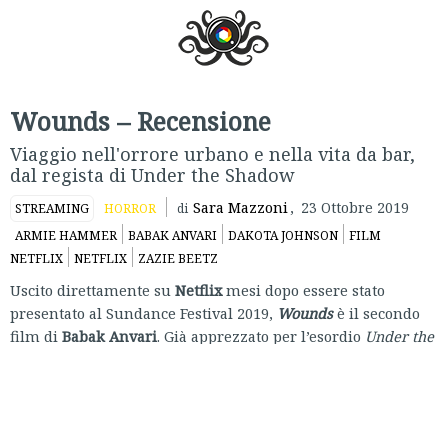
Wounds – Recensione
Viaggio nell'orrore urbano e nella vita da bar,
dal regista di Under the Shadow
Sara Mazzoni
,
23 Ottobre 2019
STREAMING
HORROR
di
ARMIE HAMMER
BABAK ANVARI
DAKOTA JOHNSON
FILM
NETFLIX
NETFLIX
ZAZIE BEETZ
Uscito direttamente su
Netflix
mesi dopo essere stato
presentato al Sundance Festival 2019,
Wounds
è il secondo
film di
Babak Anvari
. Già apprezzato per l’esordio
Under the
Shadow
(2016), il regista anglo-iraniano torna con
l’adattamento della novella
The Visible Filth
di Nathan
Ballingrud, pubblicata in italiano da
Edizioni Hypnos
.