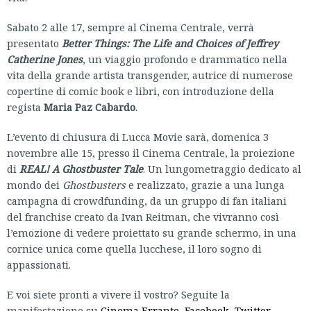
Sabato 2 alle 17, sempre al Cinema Centrale, verrà
presentato
Better Things: The Life and Choices of Jeffrey
Catherine Jones
, un viaggio profondo e drammatico nella
vita della grande artista transgender, autrice di numerose
copertine di comic book e libri, con introduzione della
regista
Maria Paz Cabardo
.
L’evento di chiusura di Lucca Movie sarà, domenica 3
novembre alle 15, presso il Cinema Centrale, la proiezione
di
REAL! A Ghostbuster Tale
. Un lungometraggio dedicato al
mondo dei
Ghostbusters
e realizzato, grazie a una lunga
campagna di crowdfunding, da un gruppo di fan italiani
del franchise creato da Ivan Reitman, che vivranno così
l’emozione di vedere proiettato su grande schermo, in una
cornice unica come quella lucchese, il loro sogno di
appassionati.
E voi siete pronti a vivere il vostro? Seguite la
manifestazione su
Cinema Errante
,
Facebook
,
Twitter
,