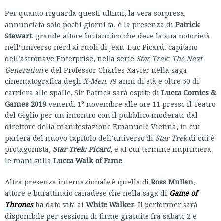
Per quanto riguarda questi ultimi, la vera sorpresa,
annunciata solo pochi giorni fa, è la presenza di
Patrick
Stewart
, grande attore britannico che deve la sua notorietà
nell’universo nerd ai ruoli di Jean-Luc Picard, capitano
dell’astronave Enterprise, nella serie
Star Trek: The Next
Generation
e del Professor Charles Xavier nella saga
cinematografica degli
X-Men
. 79 anni di età e oltre 50 di
carriera alle spalle, Sir Patrick sarà ospite di
Lucca Comics &
Games 2019
venerdì 1° novembre alle ore 11 presso il Teatro
del Giglio per un incontro con il pubblico moderato dal
direttore della manifestazione Emanuele Vietina, in cui
parlerà del nuovo capitolo dell’universo di
Star Trek
di cui è
protagonista,
Star Trek: Picard
, e al cui termine imprimerà
le mani sulla
Lucca Walk of Fame
.
Altra presenza internazionale è quella di
Ross Mullan
,
attore e burattinaio canadese che nella saga di
Game of
Thrones
ha dato vita ai
White Walker
. Il performer sarà
disponibile per sessioni di firme gratuite fra sabato 2 e