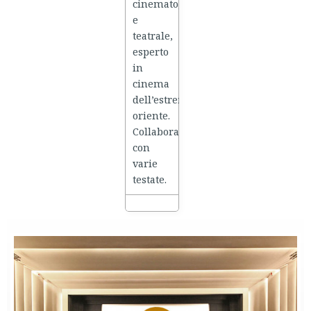
cinematografico
e
teatrale,
esperto
in
cinema
dell’estremo
oriente.
Collabora
con
varie
testate.