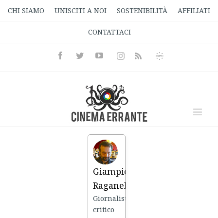
CHI SIAMO
UNISCITI A NOI
SOSTENIBILITÀ
AFFILIATI
CONTATTACI
Facebook
Twitter
Youtube
Instagram
Informativa
Rss
Privacy
Giampiero
Raganelli
Giornalista,
critico