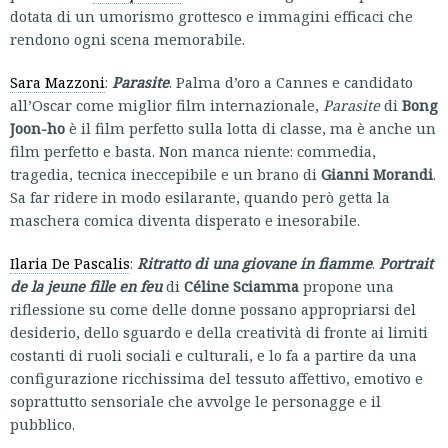
dotata di un umorismo grottesco e immagini efficaci che
rendono ogni scena memorabile.
Sara Mazzoni
:
Parasite
. Palma d’oro a Cannes e candidato
all’Oscar come miglior film internazionale,
Parasite
di
Bong
Joon-ho
è il film perfetto sulla lotta di classe, ma è anche un
film perfetto e basta. Non manca niente: commedia,
tragedia, tecnica ineccepibile e un brano di
Gianni Morandi
.
Sa far ridere in modo esilarante, quando però getta la
maschera comica diventa disperato e inesorabile.
Ilaria De Pascalis
:
Ritratto di una giovane in fiamme
.
Portrait
de la jeune fille en feu
di
Céline Sciamma
propone una
riflessione su come delle donne possano appropriarsi del
desiderio, dello sguardo e della creatività di fronte ai limiti
costanti di ruoli sociali e culturali, e lo fa a partire da una
configurazione ricchissima del tessuto affettivo, emotivo e
soprattutto sensoriale che avvolge le personagge e il
pubblico.