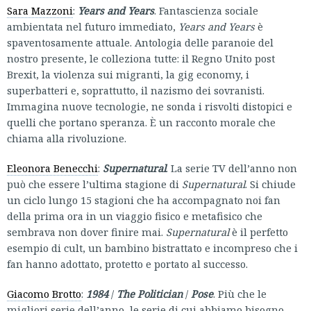
Sara Mazzoni
:
Years and Years
. Fantascienza sociale
ambientata nel futuro immediato,
Years and Years
è
spaventosamente attuale. Antologia delle paranoie del
nostro presente, le colleziona tutte: il Regno Unito post
Brexit, la violenza sui migranti, la gig economy, i
superbatteri e, soprattutto, il nazismo dei sovranisti.
Immagina nuove tecnologie, ne sonda i risvolti distopici e
quelli che portano speranza. È un racconto morale che
chiama alla rivoluzione.
Eleonora Benecchi
:
Supernatural
. La serie TV dell’anno non
può che essere l’ultima stagione di
Supernatural
. Si chiude
un ciclo lungo 15 stagioni che ha accompagnato noi fan
della prima ora in un viaggio fisico e metafisico che
sembrava non dover finire mai.
Supernatural
è il perfetto
esempio di cult, un bambino bistrattato e incompreso che i
fan hanno adottato, protetto e portato al successo.
Giacomo Brotto
:
1984
/
The Politician
/
Pose
. Più che le
migliori serie dell’anno, le serie di cui abbiamo bisogno