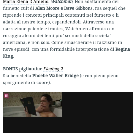
Maria Elena D’Amelio
:
Watchman
, Non adattamento del
fumetto cult di
Alan Moore e Dave Gibbon
s, ma sequel che
riprende i concetti principali contenuti nel fumetto e li
adatta al nostro tempo, espandendoli. Attraverso una
narrazione potente e ironica, Watchmen affronta con
coraggio alcuni dei temi piu’ scomodi della societa’
americana, e non solo. Come smascherare il razzismo in
nove episodi, con una formidabile interpretazione di
Regina
King
.
BONUS pigliatutto
:
Fleabag 2
.
Sia benedetta
Phoebe Waller-Bridge
(e con pieno pieno
spargimento di cuore).