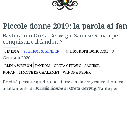
Piccole donne 2019: la parola ai fan
Basteranno Greta Gerwig e Saoirse Ronan per
conquistare il fandom?
Eleonora Benecchi
,
9
CINEMA
SCHERMI & GENDER
di
Gennaio 2020
EMMA WATSON
FANDOM
GRETA GERWIG
SAOIRSE
RONAN
TIMOTHÉE CHALAMET
WINONA RYDER
Eredità pesante quella che si trova a dover gestire il nuovo
adattamento di
Piccole donne
di
Greta Gerwig
. Tanto per
cominciare il nuovo film è l’ultimo di una innumerevole
serie di adattamenti e riscritture che hanno rivisitato la
storia originale di
Louisa May Alcott
(1868) già a partire
dall’era del cinema muto. Di tutti questi adattamenti solo il
film
Piccole donne
del 1994 della regista Gillian Armstrong
è considerato dai fan la versione definitiva della storia delle