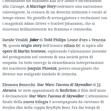
Combinando un dualismo alla
Io e Annie
e un’escalation
alla
Carnage
,
A Marriage Story
costruisce una narrazione
coinvolgente, la cronaca di un divorzio intimista e corale al
tempo stesso. Un gioiello di sceneggiatura e recitazione con
i magistrali Adam Driver e Scarlett Johansson, che si
muovono brillantemente tra dramma e commedia.
Davide Vivaldi
:
Joker
di
Todd Philips
.
Leone d’oro
a
Venezia
76
, questa
origin story
dell’iconico
villain DC
si ispira alle
opere di Martin Scorsese
, esplorando l’alienazione mentale
del protagonista nel contesto di una società priva di
empatia. Su tutto emerge la straordinaria interpretazione
del macilento
Joaquin Phoenix
, povero emarginato che
diviene suo malgrado simbolo di rivincita.
Eleonora Benecchi
:
Star Wars: l’ascesa di Skywalker
di
J.J.
Abrams
. Se siete appassionati di
fanfiction
il film dell’anno
è decisamente
Star Wars: l’ascesa di Skywalker
. L’attesissimo
finale della
nuova
trilogia
è accompagnato da carovane di
#reylos (fan della coppia Rey/Kylo Ren). Era dai tempi di