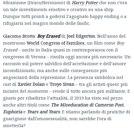
#dramione (Draco/Hermione) di
Harry Potter
che non c’era
un tale investimento emotivo e creativo su una ship.
Dunque tutti pronti a godersi l’agognato happy ending o a
rifugiarsi nel magico mondo delle fanfic.
Giacomo Brotto
:
Boy Erased
di
Joel Edgerton
. Nell’anno del
mostruoso
World Congress of Families
, un film come
Boy
Erased
– uscito in Italia quasi in contemporanea con il
congresso di Verona – risulta oggi ancora più necessario. Un
racconto sul potere salvifico dell’accettazione e dell’amore
incondizionato, ma anche sulle conseguenze più
angoscianti della repressione. La presenza simbolica nel
cast di
Xavier Dolan
e
Troye Sivan
– tra gli artisti queer più
incisivi del momento – rende il tutto ancora più militante. E
giusto per ribadirne l’attualità, il 2019 ha visto sul pezzo
anche altri titoli come
The Miseducation di Cameron Post
,
Euphoria
e
Years and Years
. E stiamo parlando di pratiche di
guarigione dall’omosessualità, non sarebbe l’ora di
smetterla?