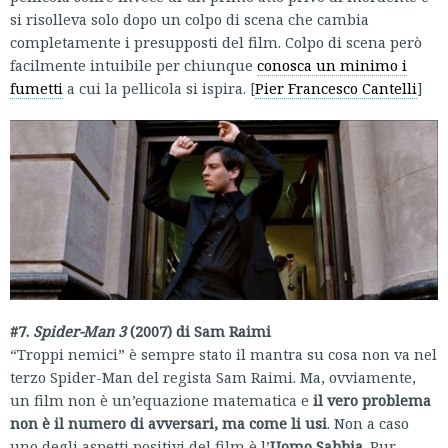
si risolleva solo dopo un colpo di scena che cambia
completamente i presupposti del film. Colpo di scena però
facilmente intuibile per chiunque
conosca un minimo i
fumetti
a cui la pellicola si ispira. [
Pier Francesco Cantelli
]
#7.
Spider-Man 3
(2007) di Sam Raimi
“Troppi nemici” è sempre stato il mantra su cosa non va nel
terzo Spider-Man del regista Sam Raimi. Ma, ovviamente,
un film non è un’equazione matematica e
il vero problema
non è il numero di avversari, ma come li usi
. Non a caso
uno degli aspetti positivi del film è l’
Uomo Sabbia
. Pur