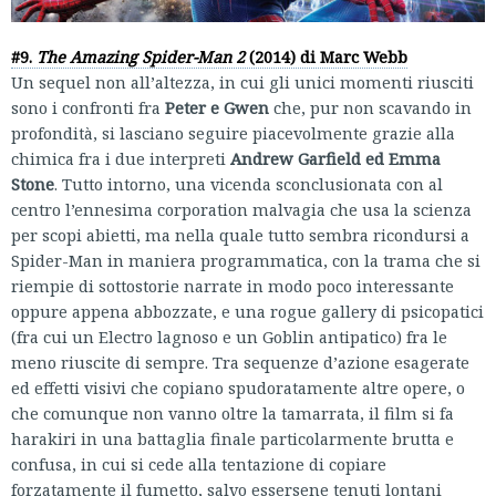
#9.
The Amazing Spider-Man 2
(2014) di Marc Webb
Un sequel non all’altezza, in cui gli unici momenti riusciti
sono i confronti fra
Peter e Gwen
che, pur non scavando in
profondità, si lasciano seguire piacevolmente grazie alla
chimica fra i due interpreti
Andrew Garfield ed Emma
Stone
. Tutto intorno, una vicenda sconclusionata con al
centro l’ennesima corporation malvagia che usa la scienza
per scopi abietti, ma nella quale tutto sembra ricondursi a
Spider-Man in maniera programmatica, con la trama che si
riempie di sottostorie narrate in modo poco interessante
oppure appena abbozzate, e una rogue gallery di psicopatici
(fra cui un Electro lagnoso e un Goblin antipatico) fra le
meno riuscite di sempre. Tra sequenze d’azione esagerate
ed effetti visivi che copiano spudoratamente altre opere, o
che comunque non vanno oltre la tamarrata, il film si fa
harakiri in una battaglia finale particolarmente brutta e
confusa, in cui si cede alla tentazione di copiare
forzatamente il fumetto, salvo essersene tenuti lontani