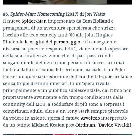
#6.
Spider-Man: Homecoming
(2017) di Jon Watts
Il nuovo
Spider-Man
impersonato da
Tom Holland
è
protagonista di un’avventura spensierata che strizza
l’occhio alle teen comedy anni ’80 alla John Hughes.
Eludendo
le origini del personaggio
e il conseguente
discorso su poteri e responsabilità, viene meno lo spessore
della sua caratterizzazione che, di pari passo con lo
sdoganamento del nerd come persona di successo ormai
lontana dallo stereotipo del secchione asociale, fa di Peter
Parker un qualsiasi sedicenne dell’era digitale, spericolato e
senza troppi drammi interiori. In un’opera rivolta
principalmente a un pubblico adolescenziale, dal ritmo non
propriamente avvincente e fin troppo condizionata dalla
continuity dell’MCU, a soddisfare di più sono a sorpresa i
comprimari adulti: oltre a un Tony Stark sempre piacevole
da vedere in azione, spicca il cattivo
Avvoltoio
interpretato
da un ottimo
Michael Keaton
post-
Birdman
. [
Davide Vivaldi
]