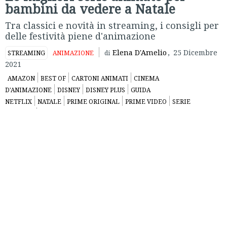
bambini da vedere a Natale
Tra classici e novità in streaming, i consigli per
delle festività piene d'animazione
Elena D'Amelio
,
25 Dicembre
STREAMING
ANIMAZIONE
di
2021
AMAZON
BEST OF
CARTONI ANIMATI
CINEMA
D'ANIMAZIONE
DISNEY
DISNEY PLUS
GUIDA
NETFLIX
NATALE
PRIME ORIGINAL
PRIME VIDEO
SERIE
ANIMATE
STREAMING
Il
Natale
è quel magico momento in cui le scuole sono
chiuse e i genitori si devono ingegnare a intrattenere i
bambini in un periodo in cui le attività all’aperto sono
ridotte, vuoi per il freddo, vuoi per la variante Omicron (che
sembra avere il nome di un malvagio robot dei
cartoni
animati giapponesi
, per restare in tema).
Ecco quindi che Cinema Errante arriva in soccorso di adulti
e bambin*, con
un elenco delle serie animate del momento