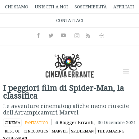
CHI SIAMO
UNISCITI A NOI
SOSTENIBILITÀ
AFFILIATI
CONTATTACI
Facebook
Twitter
Youtube
Instagram
Informativa
Rss
Privacy
I peggiori film di Spider-Man, la
classifica
Le avventure cinematografiche meno riuscite
dell'Arrampicamuri Marvel
Blogger Erranti
,
30 Dicembre 2021
CINEMA
FANTASTICO
di
BEST OF
CINECOMICS
MARVEL
SPIDERMAN
THE AMAZING
SPIDER-MAN