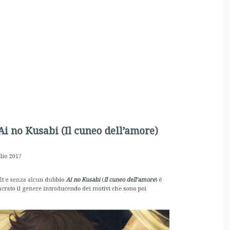
i no Kusabi (Il cuneo dell’amore)
 2017
 e senza alcun dubbio
Ai no Kusabi
(
Il cuneo dell’amore
) è
ato il genere introducendo dei motivi che sono poi
 YAOI ad ambientare la storia d’amore in un contesto
cesso dell’anime trasformerà questa scelta in un trend