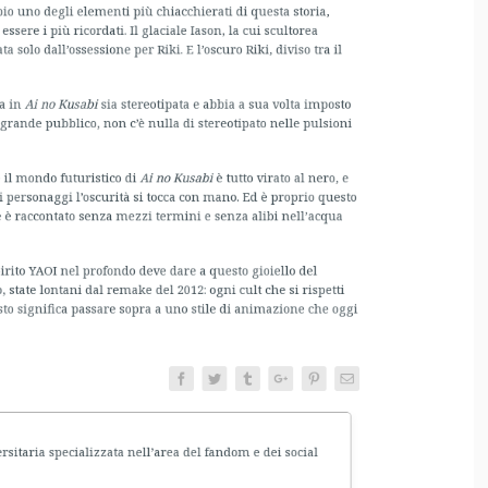
lo dall’ossessione per Riki. E l’oscuro Riki, diviso tra il
in
Ai no Kusabi
sia stereotipata e abbia a sua volta imposto
rande pubblico, non c’è nulla di stereotipato nelle pulsioni
 mondo futuristico di
Ai no Kusabi
è tutto virato al nero, e
rsonaggi l’oscurità si tocca con mano. Ed è proprio questo
è raccontato senza mezzi termini e senza alibi nell’acqua
to YAOI nel profondo deve dare a questo gioiello del
e lontani dal remake del 2012: ogni cult che si rispetti
 significa passare sopra a uno stile di animazione che oggi
Facebook
Twitter
Tumblr
Google+
Pinterest
Email