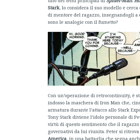
uno dei temi principali di
Spider-Man: H
Stark
, lo considera il suo modello e cerca 
di mentore del ragazzo, insegnandogli a e
sono le analogie con il fumetto?
Con un’operazione di retrocontinuity, è st
indosso la maschera di Iron Man che, cin
armatura durante l’attacco allo Stark Ex
Tony Stark diviene l’idolo personale di Pet
virtù di questo sentimento che il ragazzo 
governativi da lui riunita. Peter si ritrov
America
, in una battaglia che segna anc