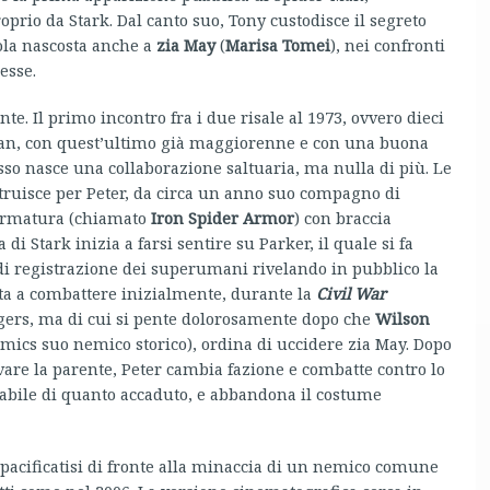
prio da Stark. Dal canto suo, Tony custodisce il segreto
ola nascosta anche a
zia May
(
Marisa Tomei
), nei confronti
esse.
. Il primo incontro fra i due risale al 1973, ovvero dieci
Man, con quest’ultimo già maggiorenne e con una buona
 esso nasce una collaborazione saltuaria, ma nulla di più. Le
ruisce per Peter, da circa un anno suo compagno di
armatura (chiamato
Iron Spider Armor
) con braccia
 Stark inizia a farsi sentire su Parker, il quale si fa
 di registrazione dei superumani rivelando in pubblico la
rta a combattere inizialmente, durante la
Civil War
Rogers, ma di cui si pente dolorosamente dopo che
Wilson
omics suo nemico storico), ordina di uccidere zia May. Dopo
are la parente, Peter cambia fazione e combatte contro lo
sabile di quanto accaduto, e abbandona il costume
appacificatisi di fronte alla minaccia di un nemico comune