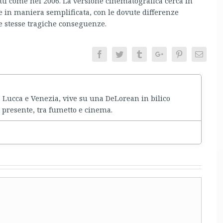
retti come nel 2006. La versione cinematografica cerca in
 in maniera semplificata, con le dovute differenze
le stesse tragiche conseguenze.
Facebook
Twitter
Tumblr
Google+
Pinterest
Email
a Lucca e Venezia, vive su una DeLorean in bilico
 presente, tra fumetto e cinema.