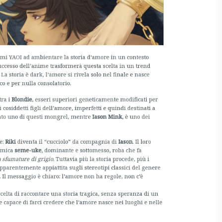
toria è dark, l’amore si rivela solo nel finale e nasce
e per nulla consolatorio.
 i
Blondie
, esseri superiori geneticamente modificati per
cosiddetti figli dell’amore, imperfetti e quindi destinati a
to uno di questi mongrel, mentre
Iason Mink
, è uno dei
Riki
diventa il “cucciolo” da compagnia di
Iason
. Il loro
ica
seme-uke
, dominante e sottomesso, roba che fa
umature di grigio
. Tuttavia più la storia procede, più i
rentemente appiattita sugli stereotipi classici del genere
Il messaggio è chiaro: l’amore non ha regole, non c’è
ta di raccontare una storia tragica, senza speranza di un
pace di farci credere che l’amore nasce nei luoghi e nelle
 uno degli elementi più chiacchierati di questa storia,
e i più ricordati. Il glaciale Iason, la cui scultorea