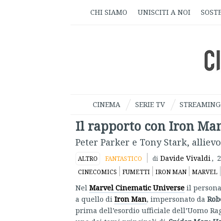
CHI SIAMO
UNISCITI A NOI
SOSTE
CINEMA
SERIE TV
STREAMING
Il rapporto con Iron M
Peter Parker e Tony Stark, allie
Davide Vivaldi
,
2
ALTRO
FANTASTICO
di
CINECOMICS
FUMETTI
IRON MAN
MARVEL
Nel
Marvel Cinematic Universe
il person
a quello di
Iron Man
, impersonato da
Rob
prima dell’esordio ufficiale dell’Uomo R