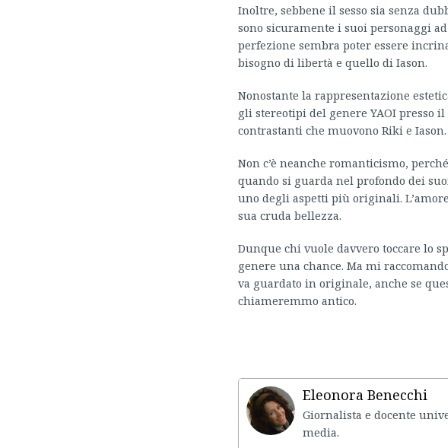
perfezione sembra poter essere incrinata so
bisogno di libertà e quello di Iason.
Nonostante la rappresentazione estetica 
gli stereotipi del genere YAOI presso il g
contrastanti che muovono Riki e Iason.
Non c’è neanche romanticismo, perché il
quando si guarda nel profondo dei suoi pe
uno degli aspetti più originali. L’amore 
sua cruda bellezza.
Dunque chi vuole davvero toccare lo spiri
genere una chance. Ma mi raccomando, stat
va guardato in originale, anche se questo
chiameremmo antico.