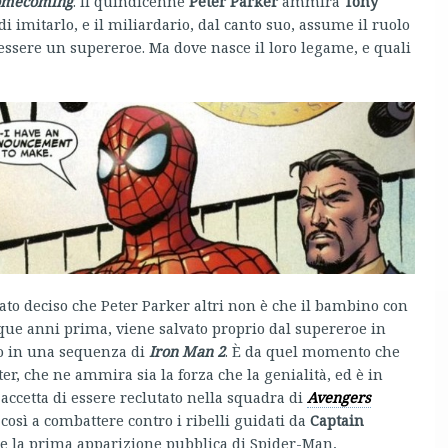
omecoming
. Il quindicenne
Peter Parker
ammira
Tony
di imitarlo, e il miliardario, dal canto suo, assume il ruolo
ssere un supereroe. Ma dove nasce il loro legame, e quali
ato deciso che Peter Parker altri non è che il bambino con
que anni prima, viene salvato proprio dal supereroe in
po in una sequenza di
Iron Man 2
. È da quel momento che
er, che ne ammira sia la forza che la genialità, ed è in
accetta di essere reclutato nella squadra di
Avengers
a così a combattere contro i ribelli guidati da
Captain
he la prima apparizione pubblica di Spider-Man,