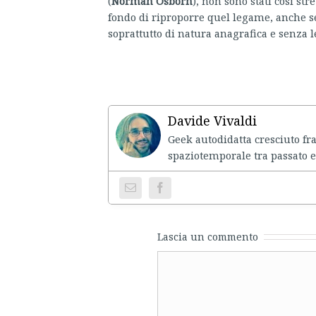
(
Norman Osborn
), non sono stati così st
fondo di riproporre quel legame, anche se
soprattutto di natura anagrafica e senza 
Davide Vivaldi
Geek autodidatta cresciuto fr
spaziotemporale tra passato e
Lascia un commento
Comment