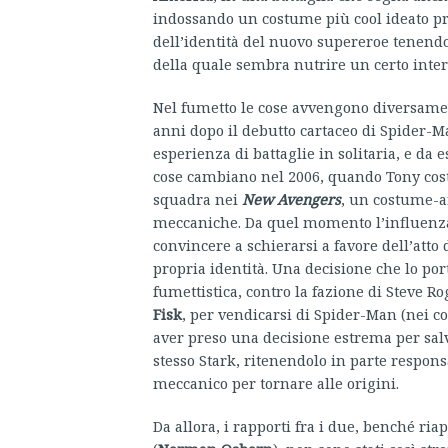
indossando un costume più cool ideato pro
dell’identità del nuovo supereroe tenend
della quale sembra nutrire un certo inter
Nel fumetto le cose avvengono diversamente
anni dopo il debutto cartaceo di Spider-
esperienza di battaglie in solitaria, e da
cose cambiano nel 2006, quando Tony cost
squadra nei
New Avengers
, un costume-
meccaniche. Da quel momento l’influenza di
convincere a schierarsi a favore dell’atto
propria identità. Una decisione che lo po
fumettistica, contro la fazione di Steve 
Fisk
, per vendicarsi di Spider-Man (nei c
aver preso una decisione estrema per salv
stesso Stark, ritenendolo in parte respon
meccanico per tornare alle origini.
Da allora, i rapporti fra i due, benché ri