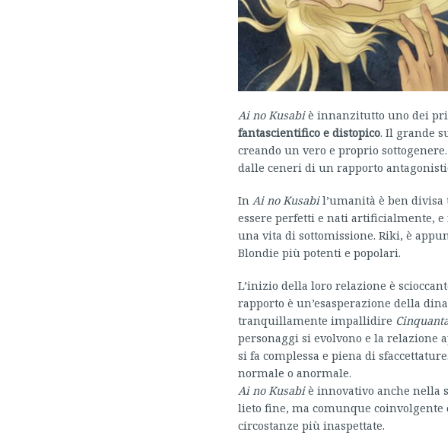
creando un vero e proprio sottogenere. La s
dalle ceneri di un rapporto antagonistico 
In
Ai no Kusabi
l’umanità è ben divisa tra
essere perfetti e nati artificialmente, e i 
una vita di sottomissione. Riki, è appun
Blondie più potenti e popolari.
L’inizio della loro relazione è scioccante:
rapporto è un’esasperazione della dinam
tranquillamente impallidire
Cinquanta sf
personaggi si evolvono e la relazione appa
si fa complessa e piena di sfaccettature. 
normale o anormale.
Ai no Kusabi
è innovativo anche nella scel
lieto fine, ma comunque coinvolgente e ca
circostanze più inaspettate.
Inoltre, sebbene il sesso sia senza dubbio
sono sicuramente i suoi personaggi ad esser