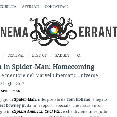
NIBILITÀ
AFFILIATI
CONTATTACI
FESTIVAL
BEST OF
GADGET
an in Spider-Man: Homecoming
vo e mentore nel Marvel Cinematic Universe
2 Luglio 2017
SPIDERMAN
aggio di
Spider-Man
, interpretato da
Tom Holland
, è legato
ert Downey jr
, da un rapporto speciale, che nasce ancor
agno in
Captain America: Civil War
, e che diviene in seguito