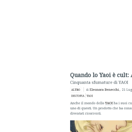
Quando lo Yaoi è cult: A
Cinquanta sfumature di YAOI
Eleonora Benecchi
,
21 Luglio
ALTRO
di
DISTOPIA
YAOI
Anche il mondo dello
YAOI
ha i suoi cult
uno di questi. Un prodotto che ha consacr
diventati ricorrenti.
Ai no Kusabi
è innanzitutto uno dei primi
fantascientifico e distopico
. Il grande suc