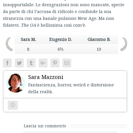
insopportabile. Le denigrazioni non sono mancate, specie
da parte di chi l’accusa di ridicolo e confonde la sua
stranezza con una banale pulsione New Age. Ma non
fidatevi.
The OA
è bellissima così com’è.
Sara M.
Eugenio D.
Giacomo B.
8
6½
10
Facebook
Twitter
Tumblr
Google+
Pinterest
Email
Sara Mazzoni
Fantascienza, horror, weird e distorsione
della realtà.
Website
Lascia un commento