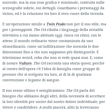
surreale, ma la sua resa grafica è minimale, costruita sulle
scenografie sobrie, sui dettagli. Guardiamo i personaggi da
vicino, ed è la relazione tra loro il vero cuore della vicenda.
È un’operazione simile a
Twin Peaks
non per il suo stile, ma
per i presupposti.
The OA
ribalta i linguaggi della serialità
televisiva a cui siamo abituati oggi. Gioca coi ritmi, con le
attese; il mondo ordinario viene contaminato da uno
straordinario, come un’infiltrazione che mescola le due
dimensioni fino a che non sappiamo più distinguerle. È
televisione weird, roba che non si vede quasi mai. E, come
fa notare
Vulture
,
The OA
racconta una storia queer, perché
al centro dell’opera c’è l’idea di famiglia come gruppo di
persone che si scelgono tra loro, al di là di qualsiasi
convenzione e legame di sangue.
Il suo senso ultimo è semplicissimo:
The OA
parla del
bisogno che abbiamo degli altri, della necessità di accettare
la loro identità per uscire dal nostro dolore individuale, per
vivere e condividere. A molti piacerà, altri la troveranno