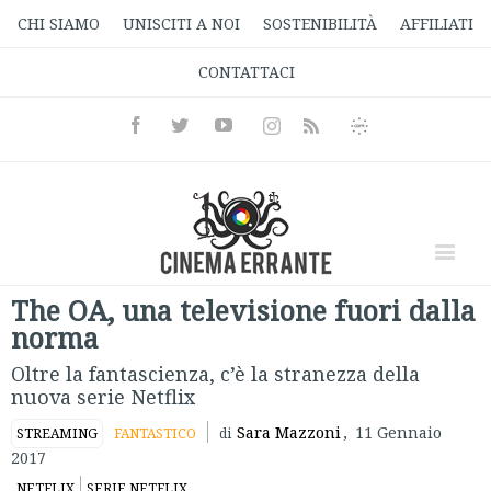
CHI SIAMO
UNISCITI A NOI
SOSTENIBILITÀ
AFFILIATI
CONTATTACI
Facebook
Twitter
Youtube
Instagram
Informativa
Rss
Privacy
The OA, una televisione fuori dalla
norma
Oltre la fantascienza, c’è la stranezza della
nuova serie Netflix
Sara Mazzoni
,
11 Gennaio
STREAMING
FANTASTICO
di
2017
NETFLIX
SERIE NETFLIX