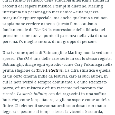
cui il ritratto realistico della suburbia americana sfuma in
racconti dal sapore mistico. I tempi si dilatano, Marling
interpreta un personaggio messianico – una ragazza
marginale eppure speciale, ma anche qualcuno a cui non
sappiamo se credere o meno. Questo il meccanismo
fondamentale di
The OA
: la concessione della fiducia nel
prossimo come nuovo punto di partenza nella vita di una
persona. O, meglio ancora, di un gruppo di persone.
Una tv come quella di Batmanglij e Marling non la vediamo
spesso.
The OA
è una delle rare serie in cui lo stesso regista,
Batmanglij, dirige ogni episodio (come Cary Fukunaga nella
prima stagione di
True Detective
). La cifra stilistica è quella
di un certo cinema indie da festival, caro ai suoi autori, in
cui la nota weird è sempre dominante. C’è uno scienziato
pazzo, c’è un mistero e c’è un racconto nel racconto che
ricorda
La storia infinita
, con dei ragazzini in una soffitta
buia che, come lo spettatore, vogliono sapere come andrà a
finire. Gli elementi sovrannaturali sono dosati con mano
leggera e pesante al tempo stesso: la vicenda è assurda,