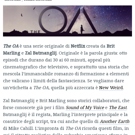
The OA
è una serie originale di
Netflix
creata da
Brit
Marling
e
Zal Batmanglij
. Originale è la parola giusta: otto
episodi che durano dai 30 ai 60 minuti, appeal più
cinematografico che televisivo, e soprattutto una storia che
mescola l’immancabile romanzo di formazione a elementi
che valicano i limiti della fantascienza. Se vogliamo dare
un’etichetta a
The OA
, quella più azzeccata è
New Weird
.
Zal Batmanglij e Brit Marling sono storici collaboratori, che
forse conoscete già per i film
Sound of My Voice
e
The East
.
Batmanglij è il regista, Marling l’interprete principale e la
coautrice degli script, tra cui anche quello di
Another Earth
di Mike Cahill. L’impronta di
The OA
ricorda questi film, in