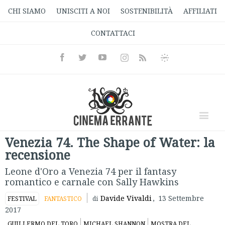
CHI SIAMO
UNISCITI A NOI
SOSTENIBILITÀ
AFFILIATI
CONTATTACI
Facebook
Twitter
Youtube
Instagram
Informativa
Rss
Privacy
Venezia 74. The Shape of Water: la
recensione
Leone d'Oro a Venezia 74 per il fantasy
romantico e carnale con Sally Hawkins
Davide Vivaldi
,
13 Settembre
FESTIVAL
FANTASTICO
di
2017
GUILLERMO DEL TORO
MICHAEL SHANNON
MOSTRA DEL