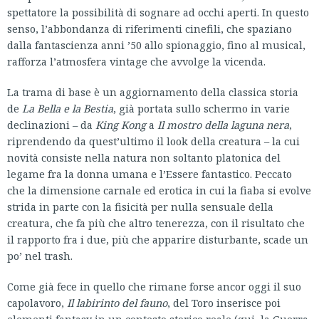
spettatore la possibilità di sognare ad occhi aperti. In questo
senso, l’abbondanza di riferimenti cinefili, che spaziano
dalla fantascienza anni ’50 allo spionaggio, fino al musical,
rafforza l’atmosfera vintage che avvolge la vicenda.
La trama di base è un aggiornamento della classica storia
de
La Bella e la Bestia
, già portata sullo schermo in varie
declinazioni – da
King Kong
a
Il mostro della laguna nera
,
riprendendo da quest’ultimo il look della creatura – la cui
novità consiste nella natura non soltanto platonica del
legame fra la donna umana e l’Essere fantastico. Peccato
che la dimensione carnale ed erotica in cui la fiaba si evolve
strida in parte con la fisicità per nulla sensuale della
creatura, che fa più che altro tenerezza, con il risultato che
il rapporto fra i due, più che apparire disturbante, scade un
po’ nel trash.
Come già fece in quello che rimane forse ancor oggi il suo
capolavoro,
Il labirinto del fauno
, del Toro inserisce poi