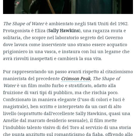
The Shape of Water
è ambientato negli Stati Uniti del 1962.
Protagonista è Eliza (
Sally Hawkins
), una ragazza muta e
solitaria, che scopre nel laboratorio segreto del Governo
dove lavora come inserviente uno strano essere acquatico
prigioniero in una vasca, e instaura con lui un legame che
avrà risvolti inaspettati e cambierà la sua vita.
Pur rappresentando un passo avanti rispetto al citazionismo
manierista del precedente
Crimson Peak
,
The Shape of
Water
è un film molto furbo e stratificato, adatto alla
fruizione di vari tipi di pubblico, ma che rischia poco.
Confezionato in maniera elegante (l’uso di colori e luci è
magistrale), ben scritto e interpretato da un cast di alto
livello (soprattutto dall’eccellente Sally Hawkins, quasi una
Amélie dal marcato desiderio sessuale), il film mette
l’indubbio talento visivo di del Toro al servizio di una storia
che punta anzitutto sul romanticismo da fiaba, offrendo allo