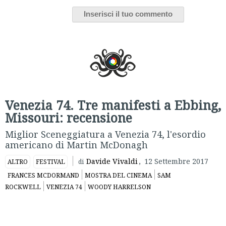
Venezia 74. Tre manifesti a Ebbing,
Missouri: recensione
Miglior Sceneggiatura a Venezia 74, l'esordio
americano di Martin McDonagh
Davide Vivaldi
,
12 Settembre 2017
ALTRO
FESTIVAL
di
FRANCES MCDORMAND
MOSTRA DEL CINEMA
SAM
ROCKWELL
VENEZIA 74
WOODY HARRELSON
Presentato in Concorso a
Venezia 74
,
Tre manifesti a Ebbing,
Missouri
segna l’esordio in una produzione americana di
Martin McDonagh
, sceneggiatore e regista britannico di