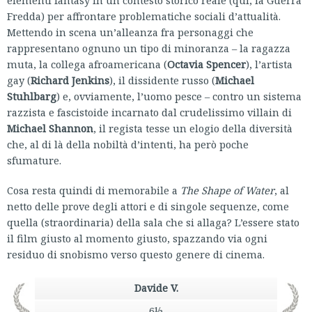
elementi fantasy in un contesto storico reale (qui, la Guerra
Fredda) per affrontare problematiche sociali d’attualità.
Mettendo in scena un’alleanza fra personaggi che
rappresentano ognuno un tipo di minoranza – la ragazza
muta, la collega afroamericana (
Octavia Spencer
), l’artista
gay (
Richard Jenkins
), il dissidente russo (
Michael
Stuhlbarg
) e, ovviamente, l’uomo pesce – contro un sistema
razzista e fascistoide incarnato dal crudelissimo villain di
Michael Shannon
, il regista tesse un elogio della diversità
che, al di là della nobiltà d’intenti, ha però poche
sfumature.
Cosa resta quindi di memorabile a
The Shape of Water
, al
netto delle prove degli attori e di singole sequenze, come
quella (straordinaria) della sala che si allaga? L’essere stato
il film giusto al momento giusto, spazzando via ogni
residuo di snobismo verso questo genere di cinema.
Davide V.
6½