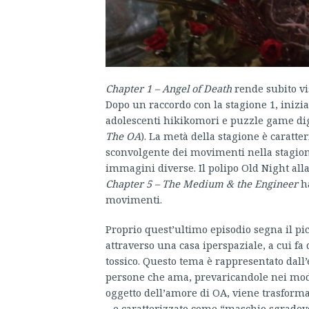
Chapter 1 – Angel of Death
rende subito vis
Dopo un raccordo con la stagione 1, iniz
adolescenti hikikomori e puzzle game digi
The OA
). La metà della stagione è caratter
sconvolgente dei movimenti nella stagione 
immagini diverse. Il polipo Old Night alla
Chapter 5 – The Medium & the Engineer
ha
movimenti.
Proprio quest’ultimo episodio segna il pic
attraverso una casa iperspaziale, a cui f
tossico. Questo tema è rappresentato dall’
persone che ama, prevaricandole nei modi
oggetto dell’amore di OA, viene trasformat
– e caratterizzato come “maschio sgradevo