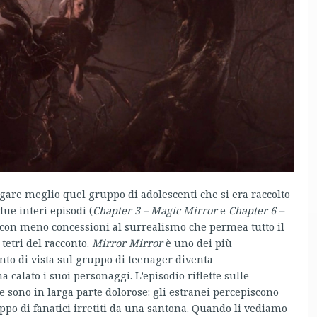
agare meglio quel gruppo di adolescenti che si era raccolto
ue interi episodi (
Chapter 3 – Magic Mirror
e
Chapter 6 –
i, con meno concessioni al surrealismo che permea tutto il
tetri del racconto.
Mirror Mirror
è uno dei più
nto di vista sul gruppo di teenager diventa
 calato i suoi personaggi. L’episodio riflette sulle
 sono in larga parte dolorose: gli estranei percepiscono
o di fanatici irretiti da una santona. Quando li vediamo