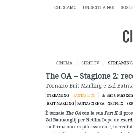
CHI SIAMO
UNISCITI A NOI
SOSTE
CINEMA
SERIE TV
STREAMING
The OA – Stagione 2: re
Tornano Brit Marling e Zal Batman
Sara Mazzon
STREAMING
FANTASTICO
di
BRIT MARLING
FANTASCIENZA
NETFLIX
SER
È tornata
The OA
con la sua
Part II
, il pr
Zal Batmanglij per Netflix.
Dopo un
esord
conferma ancora più assurda e, incredibilm