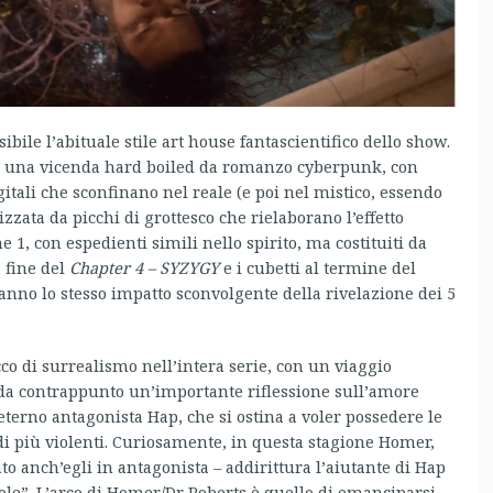
ibile l’abituale stile art house fantascientifico dello show.
ia una vicenda hard boiled da romanzo cyberpunk, con
tali che sconfinano nel reale (e poi nel mistico, essendo
izzata da picchi di grottesco che rielaborano l’effetto
1, con espedienti simili nello spirito, ma costituiti da
 fine del
Chapter 4 – SYZYGY
e i cubetti al termine del
nno lo stesso impatto sconvolgente della rivelazione dei 5
co di surrealismo nell’intera serie, con un viaggio
a da contrappunto un’importante riflessione sull’amore
eterno antagonista Hap, che si ostina a voler possedere le
 più violenti. Curiosamente, in questa stagione Homer,
o anch’egli in antagonista – addirittura l’aiutante di Hap
le”. L’arco di Homer/Dr Roberts è quello di emanciparsi