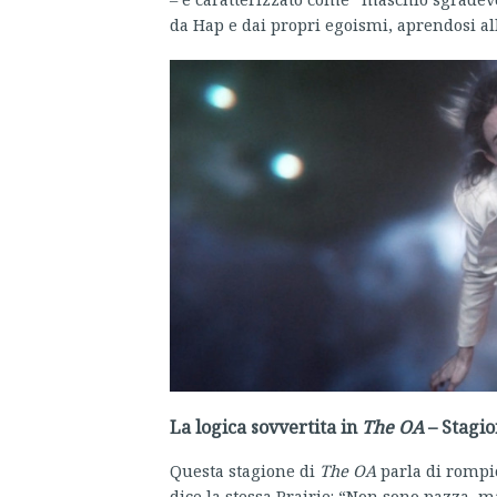
da Hap e dai propri egoismi, aprendosi all
La logica sovvertita in
The OA
– Stagio
Questa stagione di
The OA
parla di rompic
dice la stessa Prairie: “Non sono pazza, m