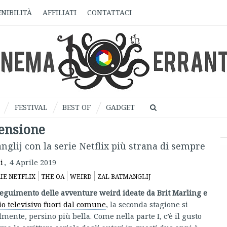
NIBILITÀ
AFFILIATI
CONTATTACI
FESTIVAL
BEST OF
GADGET
censione
glij con la serie Netflix più strana di sempre
i
,
4 Aprile 2019
IE NETFLIX
THE OA
WEIRD
ZAL BATMANGLIJ
oseguimento delle avventure weird ideate da Brit Marling e
io televisivo fuori dal comune
, la seconda stagione si
ente, persino più bella. Come nella parte I, c’è il gusto