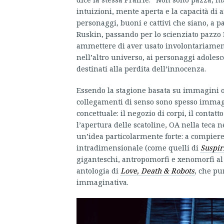
intuizioni, mente aperta e la capacità di af
personaggi, buoni e cattivi che siano, a pa
Ruskin, passando per lo scienziato pazzo H
ammettere di aver usato involontariament
nell’altro universo, ai personaggi adole
destinati alla perdita dell’innocenza.
Essendo la stagione basata su immagini o
collegamenti di senso sono spesso immagi
concettuale: il negozio di corpi, il contatto
l’apertura delle scatoline, OA nella teca ne
un’idea particolarmente forte: a compie
intradimensionale (come quelli di
Suspir
giganteschi, antropomorfi e xenomorfi al 
antologia di
Love, Death & Robots
, che pu
immaginativa.