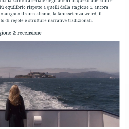
 ma la scrittura seriale degli autori in questi due anni è
ù equilibrio rispetto a quelli della stagione 1, ancora
Rimangono il surrealismo, la fantascienza weird, il
o di regole e strutture narrative tradizionali.
gione 2: recensione