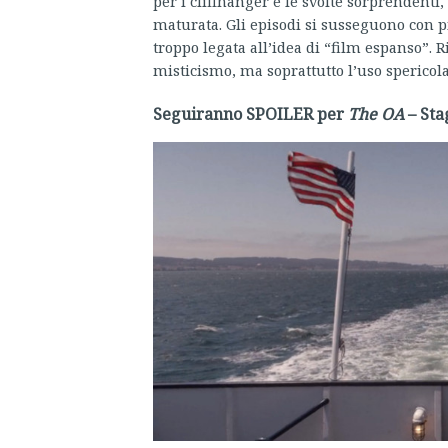
per i cliffhanger e le svolte sorprendenti,
maturata. Gli episodi si susseguono con pi
troppo legata all’idea di “film espanso”. 
misticismo, ma soprattutto l’uso spericolat
Seguiranno SPOILER per
The OA
– Sta