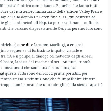
fidarsi all’onirico come risorsa. È quello che fanno tutti i
rtire dal misterioso miliardario della Silicon Valley Pierre
ap e il suo doppio Dr Percy, fino a OA, qui costretta ad
e gli stessi metodi di Hap. La purezza rimane confinata
scenti che cercano disperatamente OA; ma persino loro sono
niriche (
come dice
la stessa Marling), a creare i
ni o sequenze di fortissimo impatto, visuale e
 tra OA e il polipo, il dialogo col network degli alberi,
l bosco, la vista dal rosone sul set… Su tutte, trionfa
re i movimenti che sono una formula magica
ia
) questa volta sono dei robot, prima portatili, poi
tempo stesso. Un’intuizione che fa impallidire l’intera
rtroppo non ha neanche uno spiraglio della stessa capacità