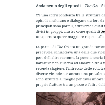
Andamento degli episodi –
The OA
– St
C’è una corrispondenza tra la struttura del
episodi si sfiorano e dialogano tra loro d
principali sono portali, attraverso i qual
divisi in gruppi, cluster come quelli di
Se
un’apertura queer maggiore rispetto alla 
La parte I di
The OA
era un grande racconto
pregevole, schiacciava una delle due vicen
peso dell’altro racconto, la potente storia 
narrativo non riusciva ad andare oltre a 
seconda stagione, l’intreccio delle sott
diverse vicende. C’è ancora una prevalenz
sono sfruttate al meglio per diversificare t
proprie fratture tra un pezzo e l’altro del