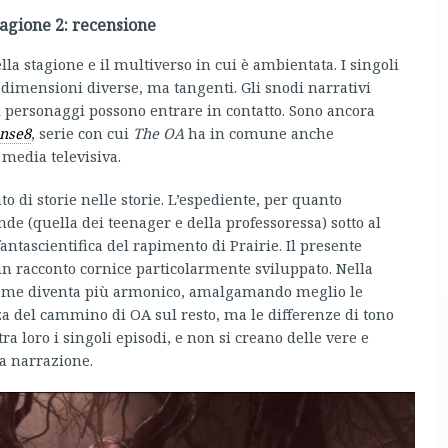
agione 2: recensione
la stagione e il multiverso in cui è ambientata. I singoli
a dimensioni diverse, ma tangenti. Gli snodi narrativi
i i personaggi possono entrare in contatto. Sono ancora
nse8
, serie con cui
The OA
ha in comune anche
media televisiva.
 di storie nelle storie. L’espediente, per quanto
de (quella dei teenager e della professoressa) sotto al
fantascientifica del rapimento di Prairie. Il presente
un racconto cornice particolarmente sviluppato. Nella
otrame diventa più armonico, amalgamando meglio le
a del cammino di OA sul resto, ma le differenze di tono
ra loro i singoli episodi, e non si creano delle vere e
la narrazione.