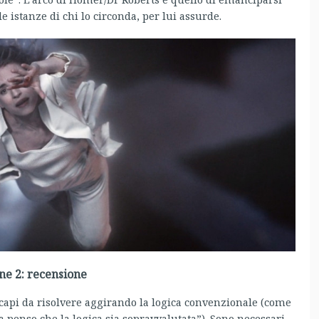
e istanze di chi lo circonda, per lui assurde.
ne 2: recensione
api da risolvere aggirando la logica convenzionale (come
a penso che la logica sia sopravvalutata”). Sono necessari