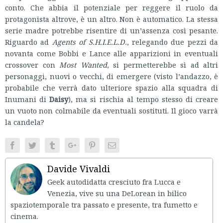
conto. Che abbia il potenziale per reggere il ruolo da
protagonista altrove, è un altro. Non è automatico. La stessa
serie madre potrebbe risentire di un’assenza così pesante.
Riguardo ad
Agents of S.H.I.E.L.D.
, relegando due pezzi da
novanta come Bobbi e Lance alle apparizioni in eventuali
crossover con
Most Wanted
, si permetterebbe sì ad altri
personaggi, nuovi o vecchi, di emergere (visto l’andazzo, è
probabile che verrà dato ulteriore spazio alla squadra di
Inumani di
Daisy
), ma si rischia al tempo stesso di creare
un vuoto non colmabile da eventuali sostituti. Il gioco varrà
la candela?
Facebook
Twitter
Tumblr
Google+
Pinterest
Email
Davide Vivaldi
Geek autodidatta cresciuto fra Lucca e
Venezia, vive su una DeLorean in bilico
spaziotemporale tra passato e presente, tra fumetto e
cinema.