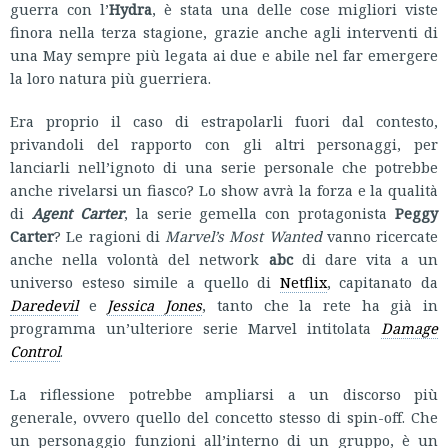
guerra con l’
Hydra
, è stata una delle cose migliori viste
finora nella terza stagione, grazie anche agli interventi di
una May sempre più legata ai due e abile nel far emergere
la loro natura più guerriera.
Era proprio il caso di estrapolarli fuori dal contesto,
privandoli del rapporto con gli altri personaggi, per
lanciarli nell’ignoto di una serie personale che potrebbe
anche rivelarsi un fiasco? Lo show avrà la forza e la qualità
di
Agent Carter
, la serie gemella con protagonista
Peggy
Carter
? Le ragioni di
Marvel’s Most Wanted
vanno ricercate
anche nella volontà del network
abc
di dare vita a un
universo esteso simile a quello di
Netflix
, capitanato da
Daredevil
e
Jessica Jones
, tanto che la rete ha già in
programma un’ulteriore serie Marvel intitolata
Damage
Control
.
La riflessione potrebbe ampliarsi a un discorso più
generale, ovvero quello del concetto stesso di spin-off. Che
un personaggio funzioni all’interno di un gruppo, è un