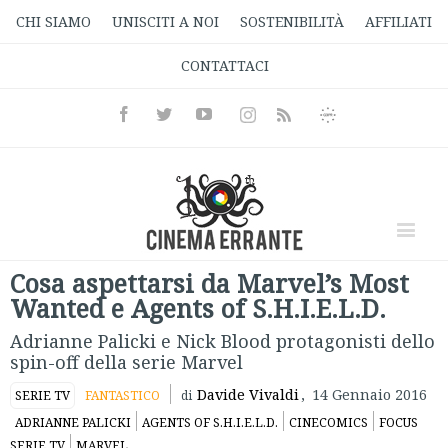
CHI SIAMO
UNISCITI A NOI
SOSTENIBILITÀ
AFFILIATI
CONTATTACI
Facebook
Twitter
Youtube
Instagram
Informativa
Rss
Privacy
Cosa aspettarsi da Marvel’s Most
Wanted e Agents of S.H.I.E.L.D.
Adrianne Palicki e Nick Blood protagonisti dello
spin-off della serie Marvel
Davide Vivaldi
,
14 Gennaio 2016
SERIE TV
FANTASTICO
di
ADRIANNE PALICKI
AGENTS OF S.H.I.E.L.D.
CINECOMICS
FOCUS
SERIE TV
MARVEL