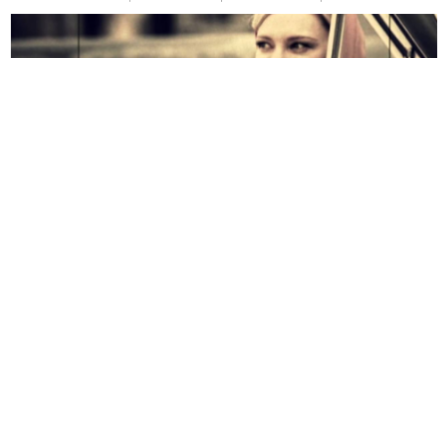
Cate Blanchett
è la bionda e statuaria signora che in
Carol
s’innamora, ricambiata, di
Rooney Mara
, ventenne in cerca
del vero amore prima ancora che della propria identità
sessuale. Entrambi i personaggi escono dalla penna di
Patricia Highsmith
, il cui romanzo è stato adattato da
Phyllis Nagy conservandone l’ambientazione a Manhattan
negli anni ’50. Vincitore della Queer Palm a Cannes 2015
proprio con
Carol
,
Todd Haynes
è un regista apertamente
gay, autore del celebre
Velvet Goldmine
, vangelo apocrifo del
glam rock e del compianto Bowie. Ma la sua filmografia si
concentra spesso su figure femminili drammatiche, come
quelle interpretate da Julianne Moore –
Safe
e
Lontano dal
paradiso
– e da Kate Winslet nella miniserie
Mildred Pierce
.