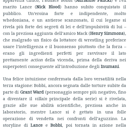
apparenza cinico, l’audace Bobbi (
Adrianne Palicki
) e l’ex
marito Lance (
Nick Blood
) hanno subito conquistato il
pubblico. Un’eroina forte e indipendente, molto
whedoniana, e un antieroe scanzonato, il cui legame si
rivela più forte dei segreti di lei e dell’impulsività di lui –
con la preziosa aggiunta dell’amico Mack (
Henry Simmons
),
che malgrado un fisico da lottatore di wrestling preferisce
usare l’intelligenza e il buonsenso piuttosto che la forza –
erano gli ingredienti perfetti per ravvivare il lato
prettamente
action
della vicenda, prima della deriva nei
superpoteri conseguente all’introduzione degli
Inumani
.
Una felice intuizione confermata dalla loro versatilità nella
terza stagione: Bobbi, ancora segnata dalle torture subite da
parte di
Grant Ward
(personaggio sempre più negativo, fino
a diventare il
villain
principale della serie) si è rivelata,
grazie alle sue abilità scientifiche, preziosa anche in
laboratorio, mentre Lance si è gettato in una folle
operazione di vendetta nei confronti dell’aguzzino. La
storyline di
Lance
e
Bobbi
, poi tornata in azione nella