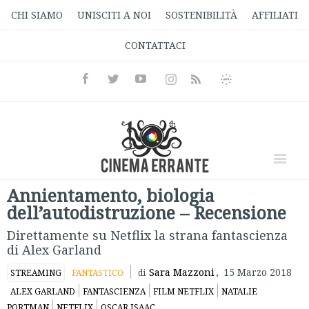
CHI SIAMO
UNISCITI A NOI
SOSTENIBILITÀ
AFFILIATI
CONTATTACI
Facebook
Twitter
Youtube
Instagram
Informativa
Rss
Privacy
Annientamento, biologia
dell’autodistruzione – Recensione
Direttamente su Netflix la strana fantascienza
di Alex Garland
Sara Mazzoni
,
15 Marzo 2018
STREAMING
FANTASTICO
di
ALEX GARLAND
FANTASCIENZA
FILM NETFLIX
NATALIE
PORTMAN
NETFLIX
OSCAR ISAAC