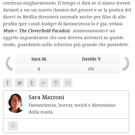
continuo miglioramento. Il tempo ci dirà se ci siamo trovati
davanti a un un nuovo classico del genere e se la pratica del
direct-to-Netflix diventerà normale anche per film di alto
profilo (per i mid-budget di fantascienza lo è già, vedasi
Mute
e
The Cloverfield Paradox
).
Annientamento
è un
oggetto ingombrante che non doveva arrivarci in questo
modo, guardatelo sullo schermo più grande che possedete.
Sara M.
Davide V.
8
6½
Facebook
Twitter
Tumblr
Google+
Pinterest
Email
Sara Mazzoni
Fantascienza, horror, weird e distorsione
della realtà.
Website