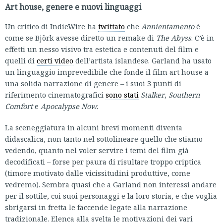
Art house, genere e nuovi linguaggi
Un critico di IndieWire ha
twittato
che
Annientamento
è
come se Björk avesse diretto un remake di
The Abyss
. C’è in
effetti un nesso visivo tra estetica e contenuti del film e
quelli di
certi video
dell’artista islandese. Garland ha usato
un linguaggio imprevedibile che fonde il film art house a
una solida narrazione di genere – i suoi 3 punti di
riferimento cinematografici
sono stati
Stalker
,
Southern
Comfort
e
Apocalypse Now
.
La sceneggiatura in alcuni brevi momenti diventa
didascalica, non tanto nel sottolineare quello che stiamo
vedendo, quanto nel voler servire i temi del film già
decodificati – forse per paura di risultare troppo criptica
(timore motivato dalle vicissitudini produttive, come
vedremo). Sembra quasi che a Garland non interessi andare
per il sottile, coi suoi personaggi e la loro storia, e che voglia
sbrigarsi in fretta le faccende legate alla narrazione
tradizionale. Elenca alla svelta le motivazioni dei vari