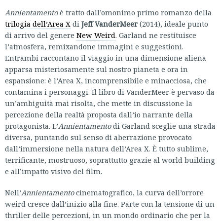
Annientamento
è tratto dall’omonimo primo romanzo della
trilogia dell’Area X
di
Jeff VanderMeer
(2014), ideale punto
di arrivo del genere
New Weird
. Garland ne restituisce
l’atmosfera, remixandone immagini e suggestioni.
Entrambi raccontano il viaggio in una dimensione aliena
apparsa misteriosamente sul nostro pianeta e ora in
espansione: è l’Area X, incomprensibile e minacciosa, che
contamina i personaggi. Il libro di VanderMeer è pervaso da
un’ambiguità mai risolta, che mette in discussione la
percezione della realtà proposta dall’io narrante della
protagonista. L’
Annientamento
di Garland sceglie una strada
diversa, puntando sul senso di aberrazione provocato
dall’immersione nella natura dell’Area X. È tutto sublime,
terrificante, mostruoso, soprattutto grazie al world building
e all’impatto visivo del film.
Nell’
Annientamento
cinematografico, la curva dell’orrore
weird cresce dall’inizio alla fine. Parte con la tensione di un
thriller delle percezioni, in un mondo ordinario che per la