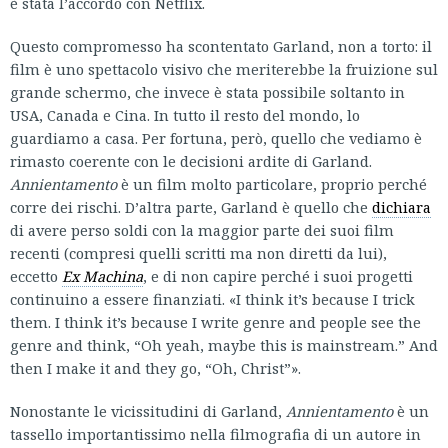
è stata l’accordo con Netflix.
Questo compromesso ha scontentato Garland, non a torto: il
film è uno spettacolo visivo che meriterebbe la fruizione sul
grande schermo, che invece è stata possibile soltanto in
USA, Canada e Cina. In tutto il resto del mondo, lo
guardiamo a casa. Per fortuna, però, quello che vediamo è
rimasto coerente con le decisioni ardite di Garland.
Annientamento
è un film molto particolare, proprio perché
corre dei rischi. D’altra parte, Garland è quello che
dichiara
di avere perso soldi con la maggior parte dei suoi film
recenti (compresi quelli scritti ma non diretti da lui),
eccetto
Ex Machina
, e di non capire perché i suoi progetti
continuino a essere finanziati. «I think it’s because I trick
them. I think it’s because I write genre and people see the
genre and think, “Oh yeah, maybe this is mainstream.” And
then I make it and they go, “Oh, Christ”».
Nonostante le vicissitudini di Garland,
Annientamento
è un
tassello importantissimo nella filmografia di un autore in