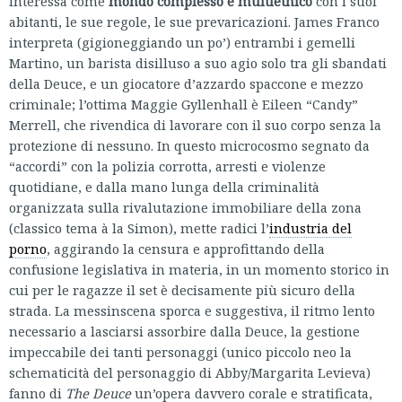
interessa come
mondo complesso e multietnico
con i suoi
abitanti, le sue regole, le sue prevaricazioni. James Franco
interpreta (gigioneggiando un po’) entrambi i gemelli
Martino, un barista disilluso a suo agio solo tra gli sbandati
della Deuce, e un giocatore d’azzardo spaccone e mezzo
criminale; l’ottima Maggie Gyllenhall è Eileen “Candy”
Merrell, che rivendica di lavorare con il suo corpo senza la
protezione di nessuno. In questo microcosmo segnato da
“accordi” con la polizia corrotta, arresti e violenze
quotidiane, e dalla mano lunga della criminalità
organizzata sulla rivalutazione immobiliare della zona
(classico tema à la Simon), mette radici l’
industria del
porno
, aggirando la censura e approfittando della
confusione legislativa in materia, in un momento storico in
cui per le ragazze il set è decisamente più sicuro della
strada. La messinscena sporca e suggestiva, il ritmo lento
necessario a lasciarsi assorbire dalla Deuce, la gestione
impeccabile dei tanti personaggi (unico piccolo neo la
schematicità del personaggio di Abby/Margarita Levieva)
fanno di
The Deuce
un’opera davvero corale e stratificata,