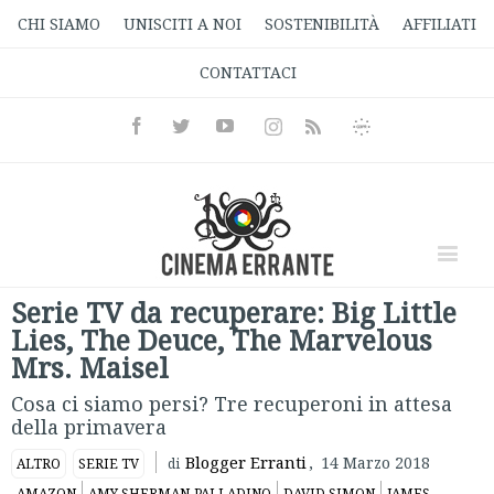
CHI SIAMO
UNISCITI A NOI
SOSTENIBILITÀ
AFFILIATI
CONTATTACI
Facebook
Twitter
Youtube
Instagram
Informativa
Rss
Privacy
Serie TV da recuperare: Big Little
Lies, The Deuce, The Marvelous
Mrs. Maisel
Cosa ci siamo persi? Tre recuperoni in attesa
della primavera
Blogger Erranti
,
14 Marzo 2018
ALTRO
SERIE TV
di
AMAZON
AMY SHERMAN-PALLADINO
DAVID SIMON
JAMES