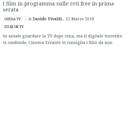
I film in programma sulle reti free in prima
serata
Davide Vivaldi
,
12 Marzo 2018
GUIDA TV
di
FILM IN TV
Se amate guardare la TV dopo cena, ma il digitale terrestre
vi confonde, Cinema Errante vi consiglia i film da non
perdere in prima serata sulle reti free.
LUNEDÌ 12 MARZO