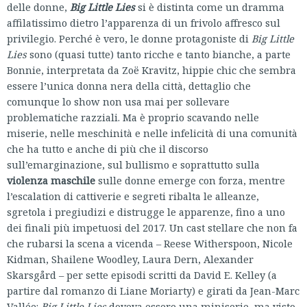
delle donne,
Big Little Lies
si è distinta come un dramma
affilatissimo dietro l’apparenza di un frivolo affresco sul
privilegio. Perché è vero, le donne protagoniste di
Big Little
Lies
sono (quasi tutte) tanto ricche e tanto bianche, a parte
Bonnie, interpretata da Zoë Kravitz, hippie chic che sembra
essere l’unica donna nera della città, dettaglio che
comunque lo show non usa mai per sollevare
problematiche razziali. Ma è proprio scavando nelle
miserie, nelle meschinità e nelle infelicità di una comunità
che ha tutto e anche di più che il discorso
sull’emarginazione, sul bullismo e soprattutto sulla
violenza maschile
sulle donne emerge con forza, mentre
l’escalation di cattiverie e segreti ribalta le alleanze,
sgretola i pregiudizi e distrugge le apparenze, fino a uno
dei finali più impetuosi del 2017. Un cast stellare che non fa
che rubarsi la scena a vicenda – Reese Witherspoon, Nicole
Kidman, Shailene Woodley, Laura Dern, Alexander
Skarsgård – per sette episodi scritti da David E. Kelley (a
partire dal romanzo di Liane Moriarty) e girati da Jean-Marc
Vallée:
Big Little Lies
doveva essere una miniserie, ma visto