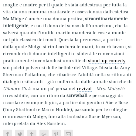
moglie e madre per il quale è stata addestrata per tutta la
vita da una mamma maniacale e ossessionata dall’estetica.
Ma Midge è anche una donna pratica,
straordinariamente
intelligente
, e con il dono del senso dell’umorismo, che la
salverà quando l’inutile marito manderà le cose a monte
nel più classico dei modi. Questa la premessa, a partire
dalla quale Midge si rimboccherà le mani, troverà lavoro, si
circonderà di donne intelligenti e sfiderà le convenzioni
praticamente inventandosi uno stile di
stand-up comedy
sui palchi polverosi delle bettole del Village. Ideata da Amy
Sherman-Palladino, che ribadisce l’abilità nella scrittura di
dialoghi esilaranti – già confermata dalle annate storiche di
Gilmore Girls
ma un po’ persa nel
revival
–
Mrs. Maisel
è
irresistibile, con un ritmo da
screwball
e personaggi da
ricordare ovunque ti giri, a partire dai genitori Abe e Rose
(Tony Shalhoub e Marin Hinkle), passando per le colleghe
commesse di Midge, fino alla fantastica Susie Myerson,
interpretata da Alex Borstein.
Facebook
Twitter
Tumblr
Google+
Pinterest
Email