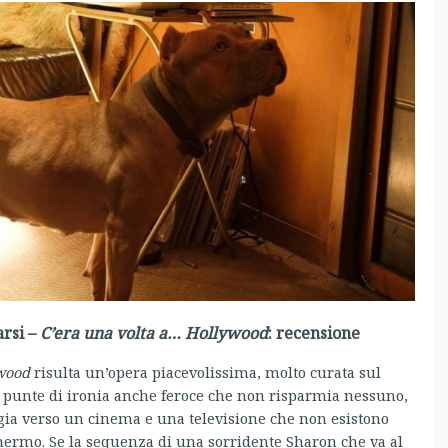
arsi –
C’era una volta a… Hollywood
: recensione
ywood
risulta un’opera piacevolissima, molto curata sul
on punte di ironia anche feroce che non risparmia nessuno,
gia verso un cinema e una televisione che non esistono
hermo. Se la sequenza di una sorridente Sharon che va al