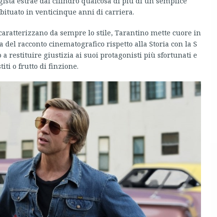
egista estrae dal cilindro qualcosa di più di un semplice
bituato in venticinque anni di carriera.
aratterizzano da sempre lo stile, Tarantino mette cuore in
a del racconto cinematografico rispetto alla Storia con la S
a restituire giustizia ai suoi protagonisti più sfortunati e
ti o frutto di finzione.