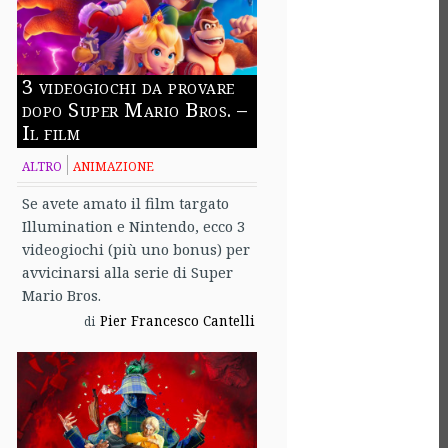
3 videogiochi da provare
dopo Super Mario Bros. –
Il film
ALTRO
ANIMAZIONE
Se avete amato il film targato
Illumination e Nintendo, ecco 3
videogiochi (più uno bonus) per
avvicinarsi alla serie di Super
Mario Bros.
Pier Francesco Cantelli
di