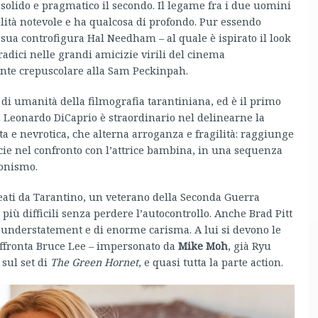
solido e pragmatico il secondo. Il legame fra i due uomini
lità notevole e ha qualcosa di profondo. Pur essendo
 sua controfigura Hal Needham – al quale è ispirato il look
radici nelle grandi amicizie virili del cinema
ante crepuscolare alla Sam Peckinpah.
i di umanità della filmografia tarantiniana, ed è il primo
. Leonardo DiCaprio è straordinario nel delinearne la
a e nevrotica, che alterna arroganza e fragilità: raggiunge
cie nel confronto con l’attrice bambina, in una sequenza
ionismo.
 creati da Tarantino, un veterano della Seconda Guerra
più difficili senza perdere l’autocontrollo. Anche Brad Pitt
l’understatement e di enorme carisma. A lui si devono le
affronta Bruce Lee – impersonato da
Mike Moh
, già Ryu
 sul set di
The Green Hornet
, e quasi tutta la parte action.