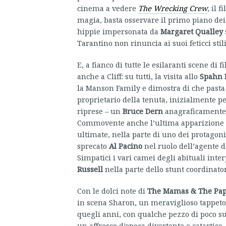
cinema a vedere
The Wrecking Crew
, il 
magia, basta osservare il primo piano dei
hippie impersonata da
Margaret Qualley
Tarantino non rinuncia ai suoi feticci stilis
E, a fianco di tutte le esilaranti scene di
anche a Cliff: su tutti, la visita allo
Spahn 
la Manson Family e dimostra di che pasta 
proprietario della tenuta, inizialmente p
riprese – un
Bruce Dern
anagraficamente p
Commovente anche l’ultima apparizione
ultimate, nella parte di uno dei protagoni
sprecato
Al Pacino
nel ruolo dell’agente di
Simpatici i vari camei degli abituali inter
Russell
nella parte dello stunt coordinato
Con le dolci note di
The Mamas & The Pa
in scena Sharon, un meraviglioso tappeto d
quegli anni, con qualche pezzo di poco suc
un affresco d’epoca divertente e catartico.