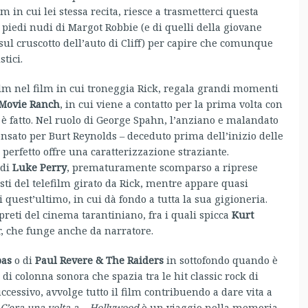
film in cui lei stessa recita, riesce a trasmetterci questa
 piedi nudi di Margot Robbie (e di quelli della giovane
sul cruscotto dell’auto di Cliff) per capire che comunque
tici.
 film nel film in cui troneggia Rick, regala grandi momenti
Movie Ranch
, in cui viene a contatto per la prima volta con
è fatto. Nel ruolo di George Spahn, l’anziano e malandato
ensato per Burt Reynolds – deceduto prima dell’inizio delle
erfetto offre una caratterizzazione straziante.
 di
Luke Perry
, prematuramente scomparso a riprese
sti del telefilm girato da Rick, mentre appare quasi
 quest’ultimo, in cui dà fondo a tutta la sua gigioneria.
preti del cinema tarantiniano, fra i quali spicca
Kurt
r, che funge anche da narratore.
pas
o di
Paul Revere & The Raiders
in sottofondo quando è
i colonna sonora che spazia tra le hit classic rock di
cessivo, avvolge tutto il film contribuendo a dare vita a
C’era una volta a… Hollywood
è un viaggio nella memoria