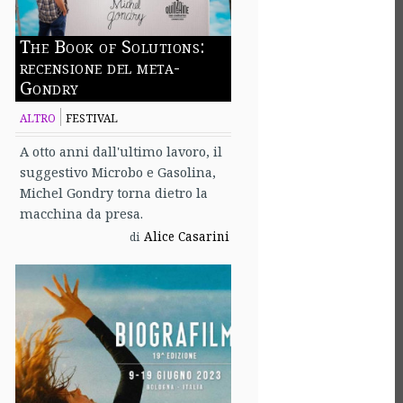
The Book of Solutions:
recensione del meta-
Gondry
ALTRO
FESTIVAL
A otto anni dall'ultimo lavoro, il
suggestivo Microbo e Gasolina,
Michel Gondry torna dietro la
macchina da presa.
Alice Casarini
di