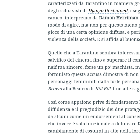
caratterizzati da Tarantino in maniera gro
degli schiavisti di
Django Unchained
, i s
cameo, interpretato da
Damon Herriman
modo di agire, ma non per questo meno pe
gioco di una certa opinione diffusa, e per
violenza della società. E si affida al buon
Quello che a Tarantino sembra interessare p
salvifico del cinema fino a superare il con
naif ma sincero, forse un po’ machista,
formulato questa accusa dimostra di non co
personaggi femminili dalla forte personal
Brown
alla Beatrix di
Kill Bill
, fino alle ra
Così come appaiono prive di fondamento le
diffidenza e il pregiudizio dei due protag
da alcuni come un endorsement al conserv
che invece è solo funzionale a delineare R
cambiamento di costumi in atto nella loro