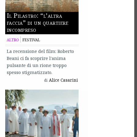
Il Pilastro: “l’altra
faccia” di un quartiere
incompreso
ALTRO
FESTIVAL
La recensione del film: Roberto
Beani ci fa scoprire l'anima
pulsante di un rione troppo
spesso stigmatizzato.
Alice Casarini
di