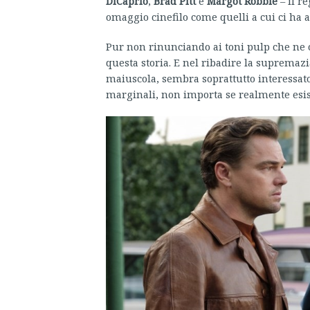
DiCaprio
,
Brad Pitt
e
Margot Robbie
– il r
omaggio cinefilo come quelli a cui ci ha a
Pur non rinunciando ai toni pulp che ne c
questa storia. E nel ribadire la supremazi
maiuscola, sembra soprattutto interessato 
marginali, non importa se realmente esisti