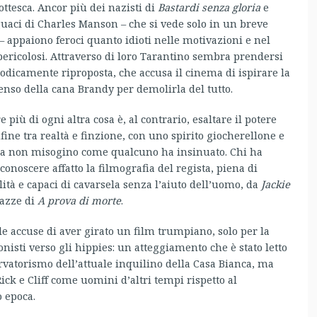
ttesca. Ancor più dei nazisti di
Bastardi senza gloria
e
eguaci di Charles Manson – che si vede solo in un breve
– appaiono feroci quanto idioti nelle motivazioni e nel
ricolosi. Attraverso di loro Tarantino sembra prendersi
iodicamente riproposta, che accusa il cinema di ispirare la
senso della cana Brandy per demolirla del tutto.
iù di ogni altra cosa è, al contrario, esaltare il potere
fine tra realtà e finzione, con uno spirito giocherellone e
 ma non misogino come qualcuno ha insinuato. Chi ha
noscere affatto la filmografia del regista, piena di
ità e capaci di cavarsela senza l’aiuto dell’uomo, da
Jackie
gazze di
A prova di morte
.
 accuse di aver girato un film trumpiano, solo per la
onisti verso gli hippies: un atteggiamento che è stato letto
atorismo dell’attuale inquilino della Casa Bianca, ma
ick e Cliff come uomini d’altri tempi rispetto al
 epoca.