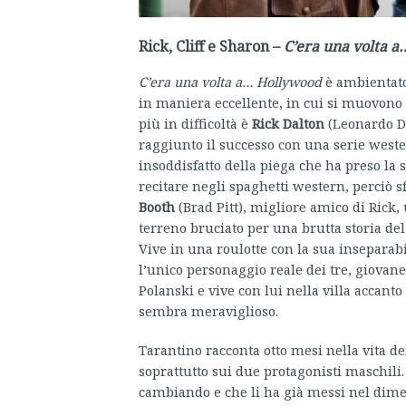
Rick, Cliff e Sharon –
C’era una volta 
C’era una volta a… Hollywood
è ambientato 
in maniera eccellente, in cui si muovono t
più in difficoltà è
Rick Dalton
(Leonardo Di
raggiunto il successo con una serie wester
insoddisfatto della piega che ha preso la su
recitare negli spaghetti western, perciò s
Booth
(Brad Pitt), migliore amico di Rick,
terreno bruciato per una brutta storia del p
Vive in una roulotte con la sua inseparab
l’unico personaggio reale dei tre, giovan
Polanski e vive con lui nella villa accanto 
sembra meraviglioso.
Tarantino racconta otto mesi nella vita d
soprattutto sui due protagonisti maschili.
cambiando e che li ha già messi nel dime