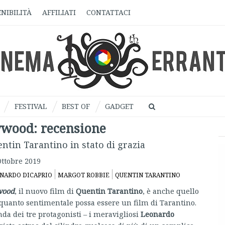
NIBILITÀ
AFFILIATI
CONTATTACI
FESTIVAL
BEST OF
GADGET
ywood: recensione
entin Tarantino in stato di grazia
Ottobre 2019
NARDO DICAPRIO
MARGOT ROBBIE
QUENTIN TARANTINO
wood
, il nuovo film di
Quentin Tarantino
, è anche quello
 quanto sentimentale possa essere un film di Tarantino.
nda dei tre protagonisti – i meravigliosi
Leonardo