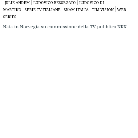
JULIE ANDEM
LUDOVICO BESSEGATO
LUDOVICO DI
MARTINO
SERIE TV ITALIANE
SKAM ITALIA
TIM VISION
WEB
SERIES
Nata in Norvegia su commissione della TV pubblica NRK
per recuperare online il pubblico delle teenager sparite dai
radar, Skam è diventata rapidamente un fenomeno di
enorme valore e
diffusione
, dal punto di vista dei temi, dei
modi di raccontare le storie, ma anche di quello produttivo
e distributivo.
Si tratta di un format di grande adattabilità a livello locale,
ma in ogni caso basato sulla
ricerca
: tutte le versioni hanno
adottato il modello di quella norvegese, in cui le soluzioni
narrative e i/le personaggi/e sono frutto di interviste fatte
direttamente ai/alle teenager. La showrunner Julie Andem e
le produttrici di NRK hanno dunque organizzato degli
incontri di formazione perché il format venisse rispettato
anche negli altri adattamenti nazionali.