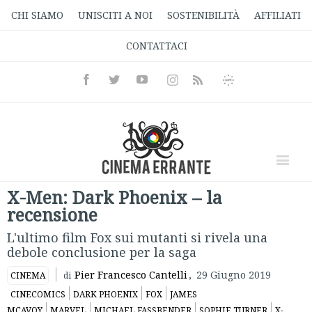
CHI SIAMO
UNISCITI A NOI
SOSTENIBILITÀ
AFFILIATI
CONTATTACI
Facebook
Twitter
Youtube
Instagram
Informativa
Rss
Privacy
X-Men: Dark Phoenix – la
recensione
L'ultimo film Fox sui mutanti si rivela una
debole conclusione per la saga
Pier Francesco Cantelli
,
29 Giugno 2019
CINEMA
di
CINECOMICS
DARK PHOENIX
FOX
JAMES
MCAVOY
MARVEL
MICHAEL FASSBENDER
SOPHIE TURNER
X-