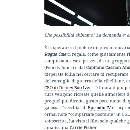
Che possibilità abbiamo? La domanda è: a
È la speranza il motore di questo nuovo s
Rogue One
ci regala, come giustamente r
conquistata a caro prezzo, da un gruppo di
(Felicity Jones) e dal
Capitano Cassian An
disperata follia nel cercare di recuperare
del consiglio di guerra della ribellione, 
CEO di Disney Bob Iver
– è finora il più p
cura vengono ricreate quelle atmosfere dec
prequel più diretto, girato poco meno di 
galassia “vecchia” di
Episodio IV
è sorpren
ormai note “comparsate postume” in CGI, u
sottoscritta, ha visto il film solo qualche
amatissima
Carrie Fisher
.