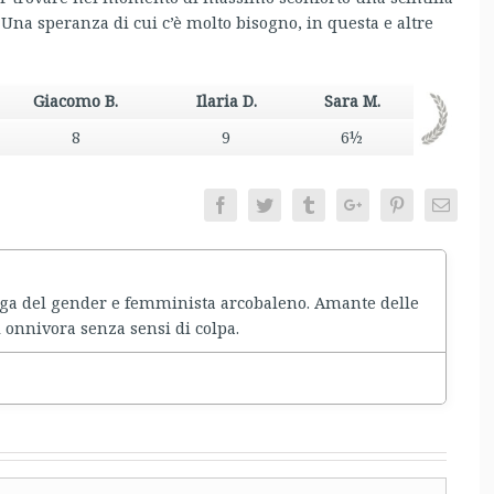
Una speranza di cui c’è molto bisogno, in questa e altre
Giacomo B.
Ilaria D.
Sara M.
8
9
6½
Facebook
Twitter
Tumblr
Google+
Pinterest
Email
ga del gender e femminista arcobaleno. Amante delle
 onnivora senza sensi di colpa.