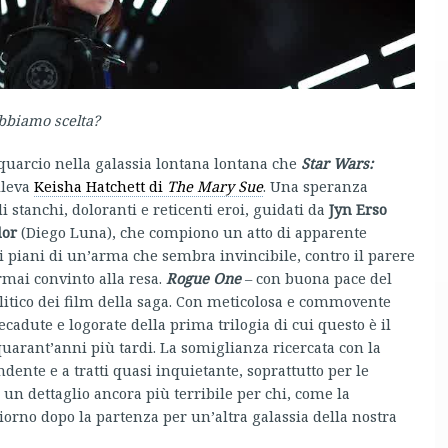
bbiamo scelta?
quarcio nella galassia lontana lontana che
Star Wars:
ileva
Keisha Hatchett di
The Mary Sue
. Una speranza
 stanchi, doloranti e reticenti eroi, guidati da
Jyn Erso
dor
(Diego Luna), che compiono un atto di apparente
 i piani di un’arma che sembra invincibile, contro il parere
ormai convinto alla resa.
Rogue One
– con buona pace del
olitico dei film della saga. Con meticolosa e commovente
adute e logorate della prima trilogia di cui questo è il
quarant’anni più tardi. La somiglianza ricercata con la
dente e a tratti quasi inquietante, soprattutto per le
n dettaglio ancora più terribile per chi, come la
 giorno dopo la partenza per un’altra galassia della nostra