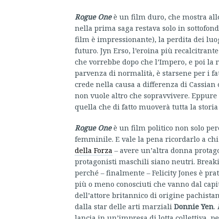
Rogue One
è un film duro, che mostra allo 
nella prima saga restava solo in sottofondo:
film è impressionante), la perdita dei luo
futuro. Jyn Erso, l’eroina più recalcitrant
che vorrebbe dopo che l’Impero, e poi la ri
parvenza di normalità, è starsene per i fa
crede nella causa a differenza di Cassian c
non vuole altro che sopravvivere. Eppure è
quella che di fatto muoverà tutta la storia
Rogue One
è un film politico non solo per
femminile. E vale la pena ricordarlo a chi 
della Forza
– avere un’altra donna protago
protagonisti maschili siano neutri. Brea
perché – finalmente – Felicity Jones è prat
più o meno conosciuti che vanno dal capit
dell’attore britannico di origine pachist
dalla star delle arti marziali
Donnie Yen
.
lancia in un’impresa di lotta collettiva,