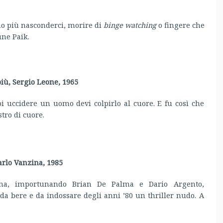
mo più nasconderci, morire di
binge watching
o fingere che
une Paik.
più, Sergio Leone, 1965
i uccidere un uomo devi colpirlo al cuore. E fu così che
stro di cuore.
Carlo Vanzina, 1985
na, importunando Brian De Palma e Dario Argento,
da bere e da indossare degli anni ’80 un thriller nudo. A