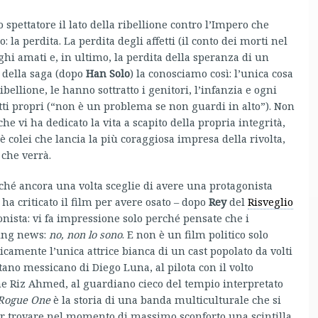
spettatore il lato della ribellione contro l’Impero che
 la perdita. La perdita degli affetti (il conto dei morti nel
ghi amati e, in ultimo, la perdita della speranza di un
e della saga (dopo
Han Solo
) la conosciamo così: l’unica cosa
bellione, le hanno sottratto i genitori, l’infanzia e ogni
tti propri (“non è un problema se non guardi in alto”). Non
he vi ha dedicato la vita a scapito della propria integrità,
 colei che lancia la più coraggiosa impresa della rivolta,
 che verrà.
ché ancora una volta sceglie di avere una protagonista
ha criticato il film per avere osato – dopo
Rey
del
Risveglio
nista: vi fa impressione solo perché pensate che i
king news:
no, non lo sono
. E non è un film politico solo
icamente l’unica attrice bianca di un cast popolato da volti
ano messicano di Diego Luna, al pilota con il volto
ane Riz Ahmed, al guardiano cieco del tempio interpretato
Rogue One
è la storia di una banda multiculturale che si
 per trovare nel momento di massimo sconforto una scintilla