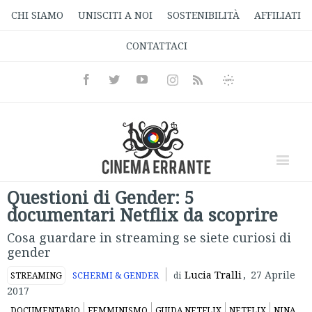
CHI SIAMO
UNISCITI A NOI
SOSTENIBILITÀ
AFFILIATI
CONTATTACI
Facebook
Twitter
Youtube
Instagram
Informativa
Rss
Privacy
Questioni di Gender: 5
documentari Netflix da scoprire
Cosa guardare in streaming se siete curiosi di
gender
Lucia Tralli
,
27 Aprile
STREAMING
SCHERMI & GENDER
di
2017
DOCUMENTARIO
FEMMINISMO
GUIDA NETFLIX
NETFLIX
NINA