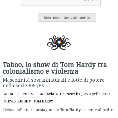
Taboo, lo show di Tom Hardy tra
colonialismo e violenza
Mascolinità sovrannaturali e lotte di potere
nella serie BBC/FX
Ilaria A. De Pascalis
,
26 Aprile 2017
ALTRO
SERIE TV
di
STEVEN KNIGHT
TOM HARDY
Creata dall’attore protagonista
Tom Hardy
assieme al padre
Edward Hardy e
Steven Knight
, la serie di 8 episodi
Taboo
è