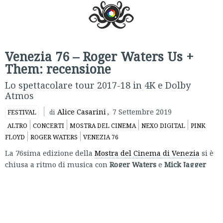
Venezia 76 – Roger Waters Us +
Them: recensione
Lo spettacolare tour 2017-18 in 4K e Dolby
Atmos
Alice Casarini
,
7 Settembre 2019
FESTIVAL
di
ALTRO
CONCERTI
MOSTRA DEL CINEMA
NEXO DIGITAL
PINK
FLOYD
ROGER WATERS
VENEZIA 76
La 76sima edizione della
Mostra del Cinema di Venezia
si è
chiusa a ritmo di musica con
Roger Waters
e
Mick Jagger
ospiti al Lido. Se il secondo ha presenziato come attore, nei
panni inediti del collezionista d’arte di
The Burnt Orange
Heresy
di Giuseppe Capotondi, il primo ha portato invece
Us
+ Them
, vera e propria metaperformance musicale di cui è
co-regista (con Sean Evans), co-produttore (con Clare