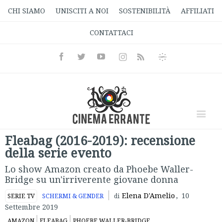
CHI SIAMO
UNISCITI A NOI
SOSTENIBILITÀ
AFFILIATI
CONTATTACI
Facebook
Twitter
Youtube
Instagram
Informativa
Rss
Privacy
Fleabag (2016-2019): recensione
della serie evento
Lo show Amazon creato da Phoebe Waller-
Bridge su un'irriverente giovane donna
Elena D'Amelio
,
10
SERIE TV
SCHERMI & GENDER
di
Settembre 2019
AMAZON
FLEABAG
PHOEBE WALLER-BRIDGE