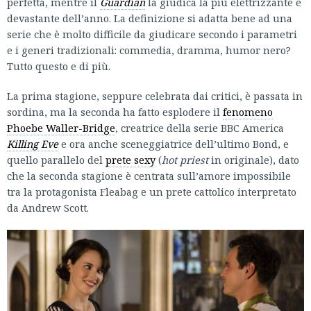
perfetta, mentre il
Guardian
la giudica la più elettrizzante e
devastante dell’anno. La definizione si adatta bene ad una
serie che è molto difficile da giudicare secondo i parametri
e i generi tradizionali: commedia, dramma, humor nero?
Tutto questo e di più.
La prima stagione, seppure celebrata dai critici, è passata in
sordina, ma la seconda ha fatto esplodere il
fenomeno
Phoebe Waller-Bridge
, creatrice della serie BBC America
Killing Eve
e ora anche sceneggiatrice dell’ultimo Bond, e
quello parallelo del
prete sexy
(
hot priest
in originale), dato
che la seconda stagione è centrata sull’amore impossibile
tra la protagonista Fleabag e un prete cattolico interpretato
da Andrew Scott.