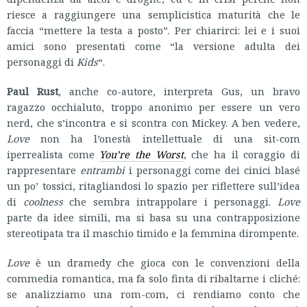
riesce a raggiungere una semplicistica maturità che le
faccia “mettere la testa a posto”. Per chiarirci: lei e i suoi
amici sono presentati come “la versione adulta dei
personaggi di
Kids
“.
Paul Rust
, anche co-autore, interpreta Gus, un bravo
ragazzo occhialuto, troppo anonimo per essere un vero
nerd, che s’incontra e si scontra con Mickey. A ben vedere,
Love
non ha l’onestà intellettuale di una sit-com
iperrealista come
You’re the Worst
, che ha il coraggio di
rappresentare
entrambi
i personaggi come dei cinici blasé
un po’ tossici, ritagliandosi lo spazio per riflettere sull’idea
di
coolness
che sembra intrappolare i personaggi.
Love
parte da idee simili, ma si basa su una contrapposizione
stereotipata tra il maschio timido e la femmina dirompente.
Love
è un dramedy che gioca con le convenzioni della
commedia romantica, ma fa solo finta di ribaltarne i cliché:
se analizziamo una rom-com, ci rendiamo conto che