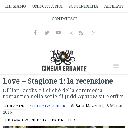
CHI SIAMO
UNISCITI A NOI
SOSTENIBILITÀ
AFFILIATI
CONTATTACI
Facebook
Twitter
Youtube
Instagram
Informativa
Rss
Privacy
Love – Stagione 1: la recensione
Gillian Jacobs e i cliché della commedia
romantica nella serie di Judd Apatow su Netflix
Sara Mazzoni
,
3 Marzo
STREAMING
SCHERMI & GENDER
di
2016
JUDD APATOW
NETFLIX
SERIE NETFLIX