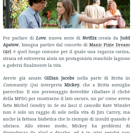
Per parlare di
Love
, nuova serie di
Netflix
creata da
Judd
Apatow
, bisogna partire dal concetto di
Manic Pixie Dream
Girl
: è quel luogo comune per il quale una ragazza carina,
strana ed estroversa aiuta un protagonista maschile lagnoso
a godersi finalmente la vita.
Avrete già amato
Gillian Jacobs
nella parte di Britta in
Community
. Qui interpreta
Mickey
, che a Britta somiglia
parecchio. Il suo personaggio dovrebbe ribaltare il cliché
della MPDG per mostrarne il lato oscuro, un po’ come aveva
fatto Michel Gondry in
Se mi lasci ti cancello
: Kate Winslet
non è solo un raggio di sole nella vita di Jim Carrey, ma
anche la fattona bisbetica che lo riempie di insulti quando è
ubriaca. Allo stesso modo, Mickey ha problemi di
dipendenza da alcol e droghe, ed è in crisi perché non