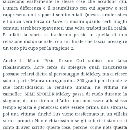
succedono esattamente le stesse cose che accadono qui.
L’unica differenza è il naturalismo con cui Apatow e soci
rappresentano i rapporti sentimentali. Questa caratteristica
è l’unica vera forza di
Love
: ci mostra quanto certi luoghi
comuni sarebbero spaventosi una volta tradotti nella realtà.
E infatti la storia si trasforma presto in quella di una
relazione disfunzionale, con un finale che lascia presagire
un tono più cupo per la stagione 2.
Anche la Manic Pixie Dream Girl subisce un falso
ribaltamento.
Love
cerca di spiegare quali insicurezze
possano celarsi dietro al personaggio di Mickey, ma ci riesce
solo in parte. Manca uno sguardo a 360 gradi per il quale le
sue contraddizioni la rendano umana, né vittima né
carnefice. SEMI SPOILER Mickey passa di ruolo durante la
stagione, da un estremo all’altro: non può essere allo stesso
tempo egoista e generosa; deve essere prima una stronza,
poi una vittima, finché Gus viene trasformato in un villain
vero e proprio. Non è chiarissimo se gli autori si siano resi
conto di aver scritto queste cose, perché, come nota
questa