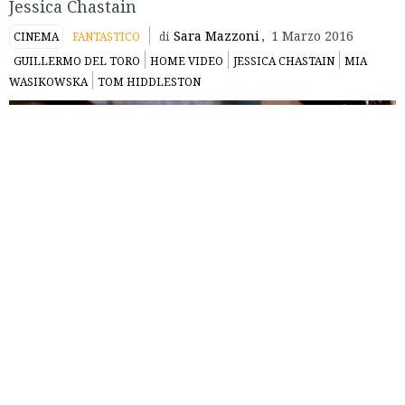
Jessica Chastain
Sara Mazzoni
,
1 Marzo 2016
CINEMA
FANTASTICO
di
GUILLERMO DEL TORO
HOME VIDEO
JESSICA CHASTAIN
MIA
WASIKOWSKA
TOM HIDDLESTON
Crimson Peak
è un film che te lo godi se lo prendi per
quello che è, cioè un film minore. Non rivoluziona niente:
rimescola il mazzo di carte del mélo gotico, con buona pace
di
Rebecca – La prima moglie
, il cui spettro aleggia sul film
più di quelli che perseguitano la protagonista.
Guillermo
del Toro
è stimato da una nutrita fanbase per cose come
Il
labirinto del fauno
, ma non scordiamo che è il padre di una
serie tv come
The Strain
, che non esita ad andare sopra le
righe.
Crimson Peak
ne riprende il fantasy fumettoso con