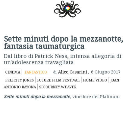
Sette minuti dopo la mezzanotte,
fantasia taumaturgica
Dal libro di Patrick Ness, intensa allegoria di
un'adolescenza travagliata
Alice Casarini
,
6 Giugno 2017
CINEMA
FANTASTICO
di
FELICITY JONES
FUTURE FILM FESTIVAL
HOME VIDEO
JUAN
ANTONIO BAYONA
SIGOURNEY WEAVER
Sette minuti dopo la mezzanotte
, vincitore del Platinum
Grand Prize al
Future Film Festival 2017
, è uscito in sala un
po’ in sordina, forse penalizzato dall’incasellamento nei
generi di riferimento (young adult e fantasy con venature
horror), che però trascende con la potenza emotiva
dell’allegoria di un’adolescenza profondamente segnata
dalla sofferenza.