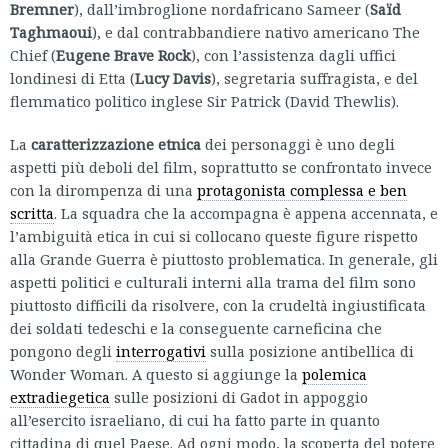
Bremner
), dall’imbroglione nordafricano Sameer (
Saïd
Taghmaoui
), e dal contrabbandiere nativo americano The
Chief (
Eugene Brave Rock
), con l’assistenza dagli uffici
londinesi di Etta (
Lucy Davis
), segretaria suffragista, e del
flemmatico politico inglese Sir Patrick (David Thewlis).
La
caratterizzazione etnica
dei personaggi è uno degli
aspetti più deboli del film, soprattutto se confrontato invece
con la dirompenza di una
protagonista complessa e ben
scritta
. La squadra che la accompagna è appena accennata, e
l’ambiguità etica in cui si collocano queste figure rispetto
alla Grande Guerra è piuttosto problematica. In generale, gli
aspetti politici e culturali interni alla trama del film sono
piuttosto difficili da risolvere, con la crudeltà ingiustificata
dei soldati tedeschi e la conseguente carneficina che
pongono degli
interrogativi
sulla posizione antibellica di
Wonder Woman. A questo si aggiunge la
polemica
extradiegetica
sulle posizioni di Gadot in appoggio
all’esercito israeliano, di cui ha fatto parte in quanto
cittadina di quel Paese. Ad ogni modo, la scoperta del potere