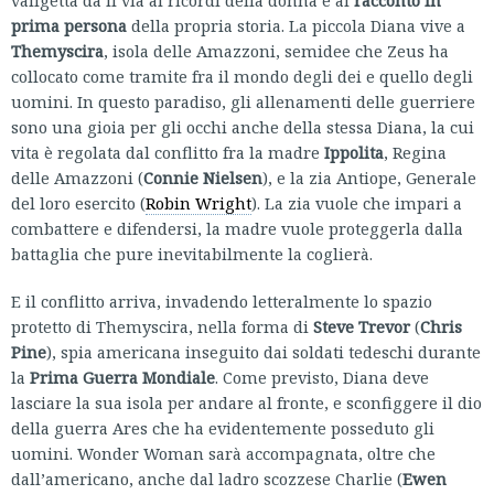
valigetta dà il via ai ricordi della donna e al
racconto in
prima persona
della propria storia. La piccola Diana vive a
Themyscira
, isola delle Amazzoni, semidee che Zeus ha
collocato come tramite fra il mondo degli dei e quello degli
uomini. In questo paradiso, gli allenamenti delle guerriere
sono una gioia per gli occhi anche della stessa Diana, la cui
vita è regolata dal conflitto fra la madre
Ippolita
, Regina
delle Amazzoni (
Connie Nielsen
), e la zia Antiope, Generale
del loro esercito (
Robin Wright
). La zia vuole che impari a
combattere e difendersi, la madre vuole proteggerla dalla
battaglia che pure inevitabilmente la coglierà.
E il conflitto arriva, invadendo letteralmente lo spazio
protetto di Themyscira, nella forma di
Steve Trevor
(
Chris
Pine
), spia americana inseguito dai soldati tedeschi durante
la
Prima Guerra Mondiale
. Come previsto, Diana deve
lasciare la sua isola per andare al fronte, e sconfiggere il dio
della guerra Ares che ha evidentemente posseduto gli
uomini. Wonder Woman sarà accompagnata, oltre che
dall’americano, anche dal ladro scozzese Charlie (
Ewen