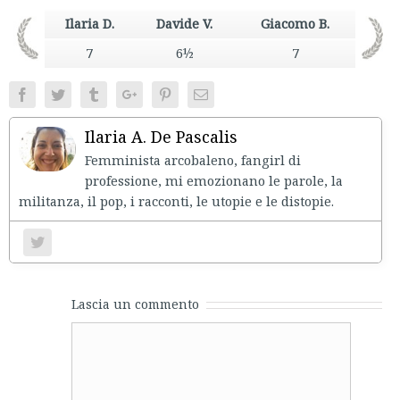
Ilaria D.
Davide V.
Giacomo B.
7
6½
7
Facebook
Twitter
Tumblr
Google+
Pinterest
Email
Ilaria A. De Pascalis
Femminista arcobaleno, fangirl di
professione, mi emozionano le parole, la
militanza, il pop, i racconti, le utopie e le distopie.
Lascia un commento
Comment