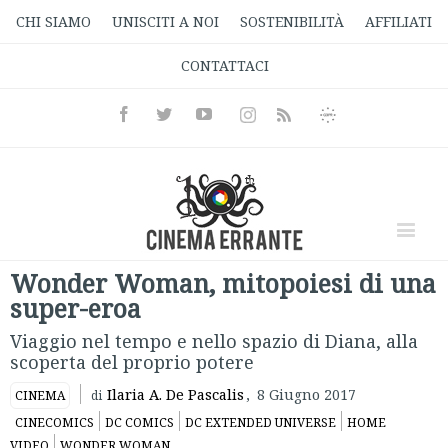
CHI SIAMO
UNISCITI A NOI
SOSTENIBILITÀ
AFFILIATI
CONTATTACI
Facebook
Twitter
Youtube
Instagram
Informativa
Rss
Privacy
Wonder Woman, mitopoiesi di una
super-eroa
Viaggio nel tempo e nello spazio di Diana, alla
scoperta del proprio potere
Ilaria A. De Pascalis
,
8 Giugno 2017
CINEMA
di
CINECOMICS
DC COMICS
DC EXTENDED UNIVERSE
HOME
VIDEO
WONDER WOMAN