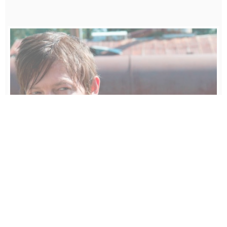
The Walking Dead 3×13: la recensione
SERIE TV
HORROR