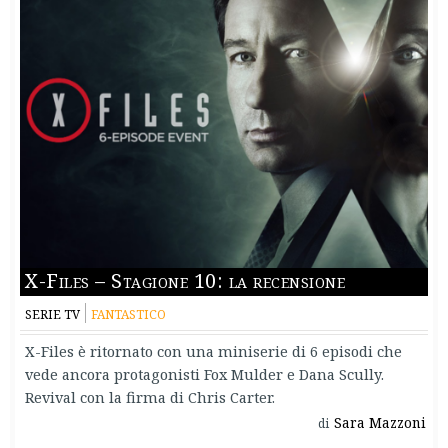
X-Files – Stagione 10: la recensione
SERIE TV
FANTASTICO
X-Files è ritornato con una miniserie di 6 episodi che
vede ancora protagonisti Fox Mulder e Dana Scully.
Revival con la firma di Chris Carter.
Sara Mazzoni
di