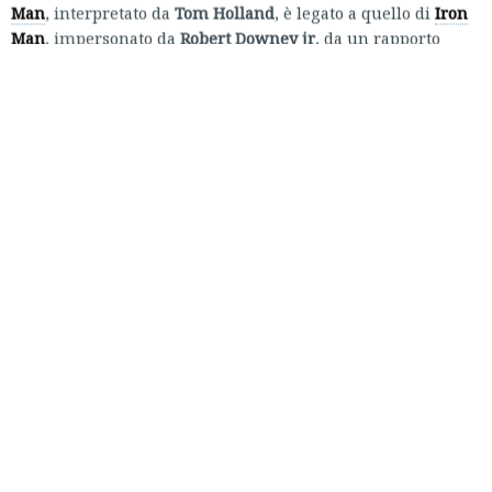
Man
, interpretato da
Tom Holland
, è legato a quello di
Iron
Man
, impersonato da
Robert Downey jr
, da un rapporto
speciale, che nasce ancor prima dell’esordio ufficiale
dell’Uomo Ragno in
Captain America: Civil War
, e che
diviene in seguito uno dei temi principali di
Spider-Man:
Homecoming
. Il quindicenne
Peter Parker
ammira
Tony
Stark
, lo considera il suo modello e cerca di imitarlo, e il
miliardario, dal canto suo, assume il ruolo di mentore del
ragazzo, insegnandogli a essere un supereroe. Ma dove
nasce il loro legame, e quali sono le analogie con il
fumetto?
Con un’operazione di retrocontinuity, è stato deciso che
Peter Parker altri non è che il bambino con indosso la