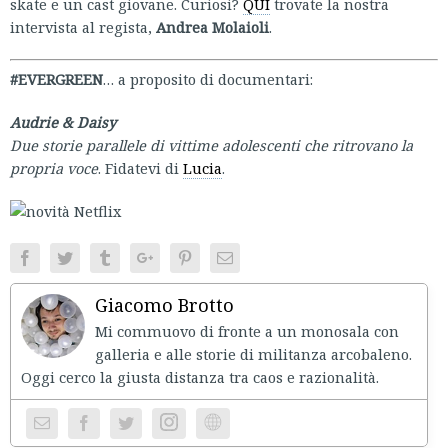
skate e un cast giovane. Curiosi?
QUI
trovate la nostra
intervista al regista,
Andrea Molaioli
.
#EVERGREEN
… a proposito di documentari:
Audrie & Daisy
Due storie parallele di vittime adolescenti che ritrovano la
propria voce
. Fidatevi di
Lucia
.
Facebook
Twitter
Tumblr
Google+
Pinterest
Email
Giacomo Brotto
Mi commuovo di fronte a un monosala con
galleria e alle storie di militanza arcobaleno.
Oggi cerco la giusta distanza tra caos e razionalità.
Instagram
Website