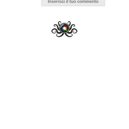
Wild Wild Country, nella setta di
Osho – Recensione
La docu-serie Netflix sulla storia del guru e
della sua comunità in America
Sara Mazzoni
,
5 Aprile 2018
STREAMING
di
ALTRO
DOCUMENTARIO
NETFLIX
SERIE NETFLIX
Wild Wild Country
dei fratelli
Chapman e Maclain Way
è
una docu-serie originale
Netflix
, prodotta da altri due
fratelli,
Mark e Jay Duplass
. Se state pensando che un
documentario in 6 puntate possa essere noioso, vi sbagliate:
Wild Wild Country
tiene col fiato sospeso dall’inizio alla fine,