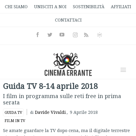
CHI SIAMO
UNISCITI A NOI
SOSTENIBILITÀ
AFFILIATI
CONTATTACI
Facebook
Twitter
Youtube
Instagram
Informativa
Rss
Privacy
Guida TV 8-14 aprile 2018
I film in programma sulle reti free in prima
serata
Davide Vivaldi
,
9 Aprile 2018
GUIDA TV
di
FILM IN TV
Se amate guardare la TV dopo cena, ma il digitale terrestre