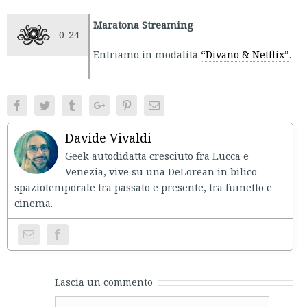
Maratona Streaming
0-24
Entriamo in modalità
“Divano & Netflix”
.
Facebook
Twitter
Tumblr
Google+
Pinterest
Email
Davide Vivaldi
Geek autodidatta cresciuto fra Lucca e
Venezia, vive su una DeLorean in bilico
spaziotemporale tra passato e presente, tra fumetto e
cinema.
Lascia un commento
Comment