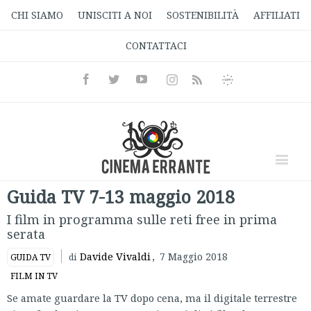
CHI SIAMO
UNISCITI A NOI
SOSTENIBILITÀ
AFFILIATI
CONTATTACI
Facebook
Twitter
Youtube
Instagram
Informativa
Rss
Privacy
Guida TV 7-13 maggio 2018
I film in programma sulle reti free in prima
serata
Davide Vivaldi
,
7 Maggio 2018
GUIDA TV
di
FILM IN TV
Se amate guardare la TV dopo cena, ma il digitale terrestre