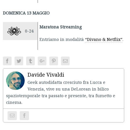
DOMENICA 13 MAGGIO
Maratona Streaming
0-24
Entriamo in modalità
“Divano & Netflix”
.
Facebook
Twitter
Tumblr
Google+
Pinterest
Email
Davide Vivaldi
Geek autodidatta cresciuto fra Lucca e
Venezia, vive su una DeLorean in bilico
spaziotemporale tra passato e presente, tra fumetto e
cinema.