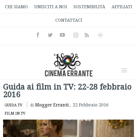
CHI SIAMO
UNISCITI A NOI
SOSTENIBILITÀ
AFFILIATI
CONTATTACI
Facebook
Twitter
Youtube
Instagram
Informativa
Rss
Privacy
Guida ai film in TV: 22-28 febbraio
2016
Blogger Erranti
,
22 Febbraio 2016
GUIDA TV
di
FILM IN TV