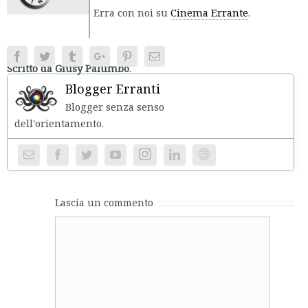
Erra con noi su
Cinema Errante
.
Facebook
Twitter
Tumblr
Google+
Pinterest
Email
Scritto da Giusy Palumbo
.
Blogger Erranti
Blogger senza senso
dell'orientament
Instagram
Website
Lascia un commento
Comment