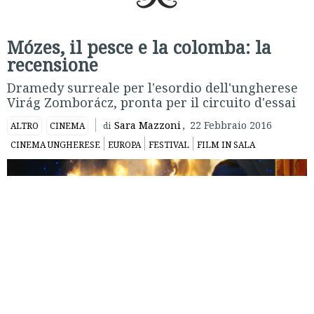
Mózes, il pesce e la colomba: la
recensione
Dramedy surreale per l'esordio dell'ungherese
Virág Zomborácz, pronta per il circuito d'essai
Sara Mazzoni
,
22 Febbraio 2016
ALTRO
CINEMA
di
CINEMA UNGHERESE
EUROPA
FESTIVAL
FILM IN SALA
Utóélet
, ovvero
Afterlife
, ovvero vita dopo la morte. In
italiano
Mózes, il pesce e la colomba
, esordio della trentenne
ungherese
Virág Zomborácz
, vincitrice al Bergamo Film
Meeting.