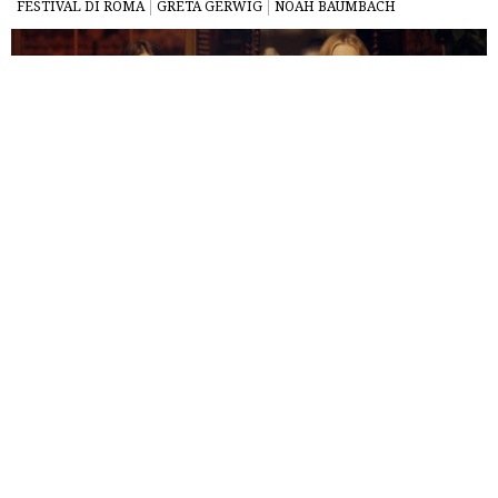
FESTIVAL DI ROMA
GRETA GERWIG
NOAH BAUMBACH
Per la sua decima edizione, la
Festa del Cinema di Roma
ritorna alla denominazione originale. Film d’apertura è
l’americano
Truth
, che segna l’esordio dietro la macchina
da presa di
James Vanderbilt
, già sceneggiatore dei due
The
Amazing Spider-Man
di Marc Webb. Un classico thriller
hollywoodiano d’inchiesta giornalistica di dichiarata
impronta liberal, basato sulle memorie scritte dalla
produttrice televisiva Mary Mapes, qui impersonata dalla
sempre professionale
Cate Blanchett
, che recita fianco a
fianco con l’icona del genere per eccellenza
Robert Redford
,
nei panni del cronista e conduttore Dan Rather.
Trasponendo sul grande schermo tutti i fatti che portarono
alla realizzazione di uno dei più controversi reportage