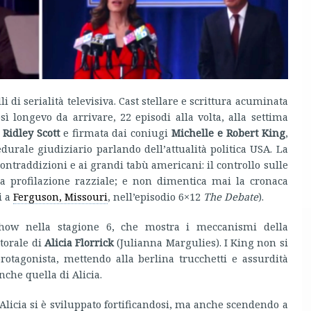
 di serialità televisiva. Cast stellare e scrittura acuminata
 longevo da arrivare, 22 episodi alla volta, alla settima
a
Ridley Scott
e firmata dai coniugi
Michelle e Robert King
,
durale giudiziario parlando dell’attualità politica USA. La
contraddizioni e ai grandi tabù americani: il controllo sulle
 la profilazione razziale; e non dimentica mai la cronaca
i a
Ferguson, Missouri
, nell’episodio 6×12
The Debate
).
show nella stagione 6, che mostra i meccanismi della
torale di
Alicia Florrick
(Julianna Margulies). I King non si
tagonista, mettendo alla berlina trucchetti e assurdità
che quella di Alicia.
 Alicia si è sviluppato fortificandosi, ma anche scendendo a