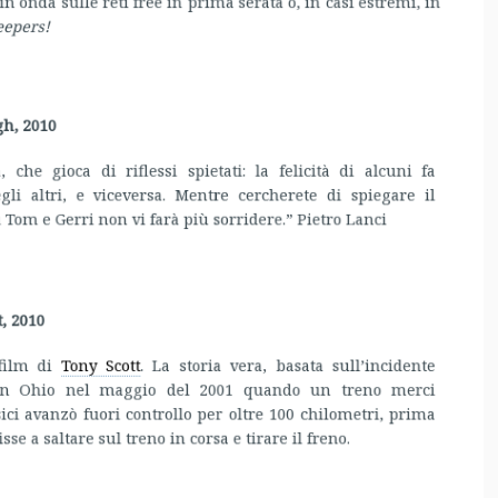
h, 2010
e gioca di riflessi spietati: la felicità di alcuni fa
degli altri, e viceversa. Mentre cercherete di spiegare il
 Tom e Gerri non vi farà più sorridere.” Pietro Lanci
, 2010
film di
Tony Scott
. La storia vera, basata sull’incidente
 in Ohio nel maggio del 2001 quando un treno merci
sici avanzò fuori controllo per oltre 100 chilometri, prima
se a saltare sul treno in corsa e tirare il freno.
imi, 1995