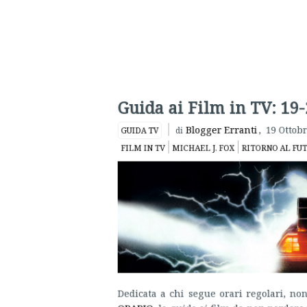
Guida ai Film in TV: 19-
Blogger Erranti
,
19 Ottobr
GUIDA TV
di
FILM IN TV
MICHAEL J. FOX
RITORNO AL FUT
Dedicata a chi segue orari regolari, non
ORARIO
, la guida ai film da non perdere i
seconda.
Because the night belongs to... sl
LUNEDÌ 19 OTTOBRE