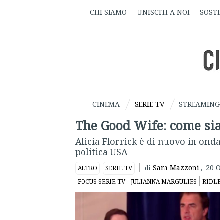
CHI SIAMO
UNISCITI A NOI
SOSTE
CINEMA
SERIE TV
STREAMING
The Good Wife: come sia
Alicia Florrick è di nuovo in onda
politica USA
Sara Mazzoni
,
20 O
ALTRO
SERIE TV
di
FOCUS SERIE TV
JULIANNA MARGULIES
RIDL