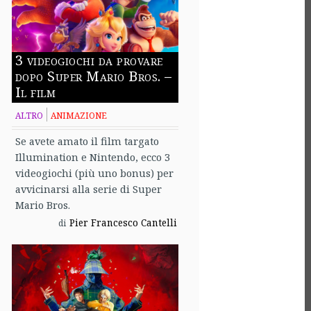
3 videogiochi da provare
dopo Super Mario Bros. –
Il film
ALTRO
ANIMAZIONE
Se avete amato il film targato
Illumination e Nintendo, ecco 3
videogiochi (più uno bonus) per
avvicinarsi alla serie di Super
Mario Bros.
Pier Francesco Cantelli
di