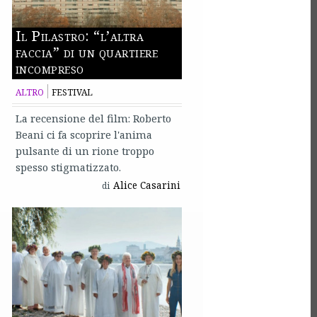
Il Pilastro: “l’altra
faccia” di un quartiere
incompreso
ALTRO
FESTIVAL
La recensione del film: Roberto
Beani ci fa scoprire l'anima
pulsante di un rione troppo
spesso stigmatizzato.
Alice Casarini
di