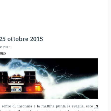
25 ottobre 2015
e 2015
URO
 soffre di insonnia e la mattina punta la sveglia, ecco
IN
n onda sulle reti free in prima serata o, in casi estremi, in
eepers!