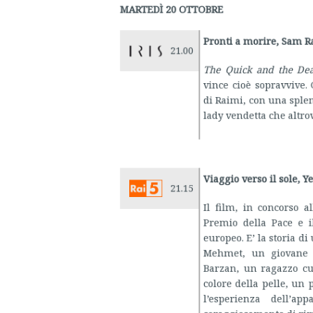
21.00
The Quick and the Dea
vince cioè sopravvive. G
di Raimi, con una sple
lady vendetta che altrov
Viaggio verso il sole, Y
21.15
Il film, in concorso al
Premio della Pace e i
europeo. E’ la storia di
Mehmet, un giovane tu
Barzan, un ragazzo cur
colore della pelle, un
l’esperienza dell’a
coraggiosamente di rima