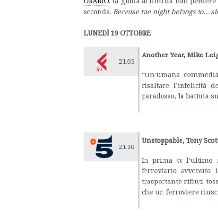
Another Year, Mike Leig
21.05
“Un’umana commedia, ch
risaltare l’infelicità 
paradosso, la battuta su
Unstoppable, Tony Scott
21.10
In prima tv l’ultimo 
ferroviario avvenuto
trasportante rifiuti tos
che un ferroviere riuscis
MARTEDÌ 20 OTTOBRE
Pronti a morire, Sam Ra