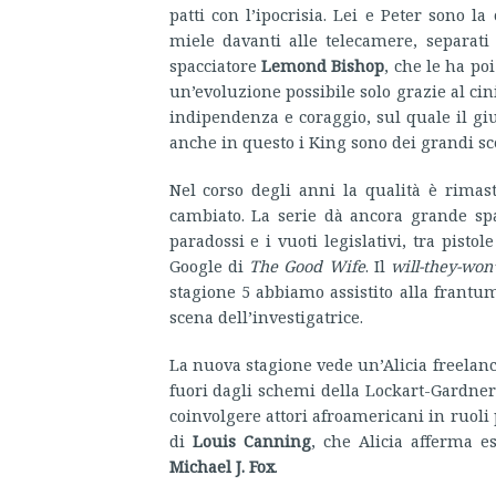
patti con l’ipocrisia. Lei e Peter sono la 
miele davanti alle telecamere, separati 
spacciatore
Lemond Bishop
, che le ha po
un’evoluzione possibile solo grazie al ci
indipendenza e coraggio, sul quale il g
anche in questo i King sono dei grandi sc
Nel corso degli anni la qualità è rimas
cambiato. La serie dà ancora grande spaz
paradossi e i vuoti legislativi, tra pist
Google di
The Good Wife
. Il
will-they-won
stagione 5 abbiamo assistito alla frantu
scena dell’investigatrice.
La nuova stagione vede un’Alicia freelan
fuori dagli schemi della Lockart-Gardner-
coinvolgere attori afroamericani in ruoli 
di
Louis Canning
, che Alicia afferma e
Michael J. Fox
.