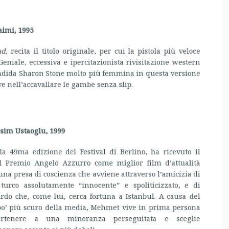
d
, recita il titolo originale, per cui la pistola più veloce
eniale, eccessiva e ipercitazionista rivisitazione western
ndida Sharon Stone molto più femmina in questa versione
e nell’accavallare le gambe senza slip.
esim Ustaoglu, 1999
la 49ma edizione del Festival di Berlino, ha ricevuto il
l Premio Angelo Azzurro come miglior film d’attualità
 una presa di coscienza che avviene attraverso l’amicizia di
rco assolutamente “innocente” e spoliticizzato, e di
do che, come lui, cerca fortuna a Istanbul. A causa del
 po’ più scuro della media, Mehmet vive in prima persona
ppartenere a una minoranza perseguitata e sceglie
nere accanto ai più deboli.