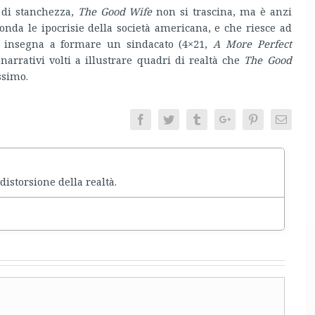
di stanchezza,
The Good Wife
non si trascina, ma è anzi
nda le ipocrisie della società americana, e che riesce ad
 insegna a formare un sindacato (4×21,
A More Perfect
 narrativi volti a illustrare quadri di realtà che
The Good
ssimo.
Facebook
Twitter
Tumblr
Google+
Pinterest
Email
distorsione della realtà.