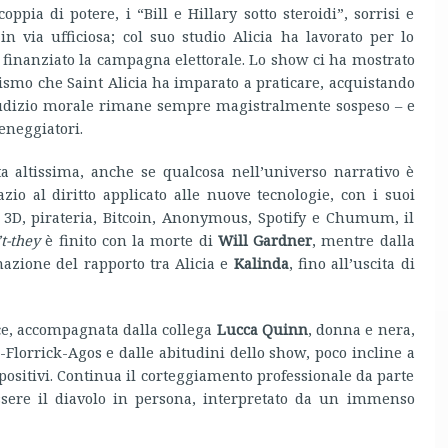
coppia di potere, i “Bill e Hillary sotto steroidi”, sorrisi e
in via ufficiosa; col suo studio Alicia ha lavorato per lo
i finanziato la campagna elettorale. Lo show ci ha mostrato
nismo che Saint Alicia ha imparato a praticare, acquistando
iudizio morale rimane sempre magistralmente sospeso – e
eneggiatori.
ta altissima, anche se qualcosa nell’universo narrativo è
io al diritto applicato alle nuove tecnologie, con i suoi
ole 3D, pirateria, Bitcoin, Anonymous, Spotify e Chumum, il
’t-they
è finito con la morte di
Will Gardner
, mentre dalla
mazione del rapporto tra Alicia e
Kalinda
, fino all’uscita di
ce, accompagnata dalla collega
Lucca Quinn
, donna e nera,
Florrick-Agos e dalle abitudini dello show, poco incline a
positivi. Continua il corteggiamento professionale da parte
ssere il diavolo in persona, interpretato da un immenso