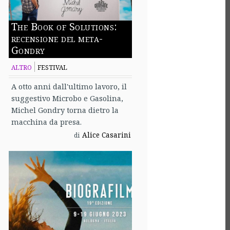
The Book of Solutions:
recensione del meta-
Gondry
ALTRO
FESTIVAL
A otto anni dall'ultimo lavoro, il
suggestivo Microbo e Gasolina,
Michel Gondry torna dietro la
macchina da presa.
Alice Casarini
di