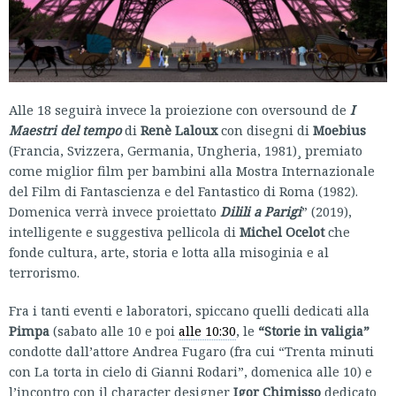
Alle 18 seguirà invece la proiezione con oversound de
I
Maestri del tempo
di
Renè Laloux
con disegni di
Moebius
(Francia, Svizzera, Germania, Ungheria, 1981)¸ premiato
come miglior film per bambini alla Mostra Internazionale
del Film di Fantascienza e del Fantastico di Roma (1982).
Domenica verrà invece proiettato
Dilili a Parigi
” (2019),
intelligente e suggestiva pellicola di
Michel Ocelot
che
fonde cultura, arte, storia e lotta alla misoginia e al
terrorismo.
Fra i tanti eventi e laboratori, spiccano quelli dedicati alla
Pimpa
(sabato alle 10 e poi
alle 10:30
, le
“Storie in valigia”
condotte dall’attore Andrea Fugaro (fra cui “Trenta minuti
con La torta in cielo di Gianni Rodari”, domenica alle 10) e
l’incontro con il character designer
Igor Chimisso
dedicato