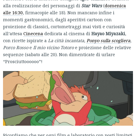
alla realizzazione dei personaggi di
Star Wars
(
domenica
alle 16:30
, firmacopie alle 18). Non mancano infine i
momenti gastronomici, dagli aperitivi cartoon con
proiezione di classici, cortometraggi mai visti e curiosità
all’attesa
Cinecena
dedicata al cinema di
Hayao Miyazaki
,
con ricette ispirate a
La città incantata
,
Ponyo sulla scogliera
,
Porco Rosso
e
Il mio vicino Totoro
e proiezione delle relative
sequenze (sabato alle 20). Non dimenticate di urlare
“Prosciuttoooooo”!
Ricordiamo che per ogni film e laboratorio con posti limitati