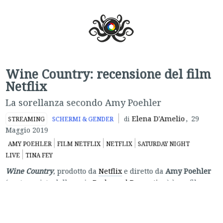
Wine Country: recensione del film
Netflix
La sorellanza secondo Amy Poehler
Elena D'Amelio
,
29
STREAMING
SCHERMI & GENDER
di
Maggio 2019
AMY POEHLER
FILM NETFLIX
NETFLIX
SATURDAY NIGHT
LIVE
TINA FEY
Wine Country
, prodotto da
Netflix
e diretto da
Amy Poehler
(protagonista della serie
Parks and Recreation
) è un film
corale incentrato su sei amiche alle soglie dei
cinquant’anni, che decidono di festeggiare il cinquantesimo
compleanno di una di loro con un viaggio nella Napa Valley