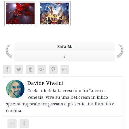
Sara M.
7
Facebook
Twitter
Tumblr
Google+
Pinterest
Email
Davide Vivaldi
Geek autodidatta cresciuto fra Lucca e
Venezia, vive su una DeLorean in bilico
spaziotemporale tra passato e presente, tra fumetto e
cinema.