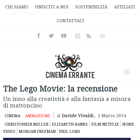
CHI SIAMO
UNISCITI A NOI
SOSTENIBILITÀ
AFFILIATI
CONTATTACI
Facebook
Twitter
Youtube
Instagram
Informativa
Rss
Privacy
The Lego Movie: la recensione
Un inno alla creatività e alla fantasia a misura
di mattoncino
Davide Vivaldi
,
1 Marzo 2014
CINEMA
ANIMAZIONE
di
CHRISTOPHER MILLER
ELIZABETH BANKS
FILM NETFLIX
HOME
VIDEO
MORGAN FREEMAN
PHIL LORD