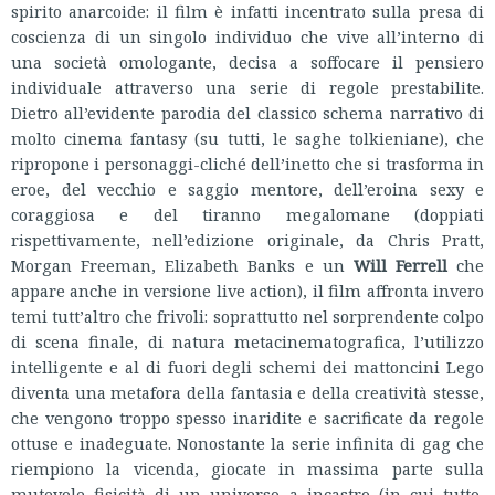
spirito anarcoide: il film è infatti incentrato sulla presa di
coscienza di un singolo individuo che vive all’interno di
una società omologante, decisa a soffocare il pensiero
individuale attraverso una serie di regole prestabilite.
Dietro all’evidente parodia del classico schema narrativo di
molto cinema fantasy (su tutti, le saghe tolkieniane), che
ripropone i personaggi-cliché dell’inetto che si trasforma in
eroe, del vecchio e saggio mentore, dell’eroina sexy e
coraggiosa e del tiranno megalomane (doppiati
rispettivamente, nell’edizione originale, da Chris Pratt,
Morgan Freeman, Elizabeth Banks e un
Will Ferrell
che
appare anche in versione live action), il film affronta invero
temi tutt’altro che frivoli: soprattutto nel sorprendente colpo
di scena finale, di natura metacinematografica, l’utilizzo
intelligente e al di fuori degli schemi dei mattoncini Lego
diventa una metafora della fantasia e della creatività stesse,
che vengono troppo spesso inaridite e sacrificate da regole
ottuse e inadeguate. Nonostante la serie infinita di gag che
riempiono la vicenda, giocate in massima parte sulla
mutevole fisicità di un universo a incastro (in cui tutto,