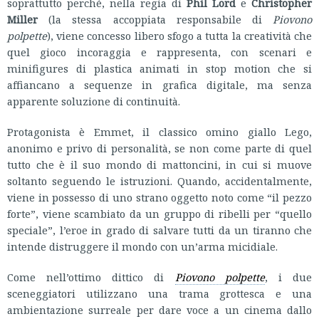
soprattutto perché, nella regia di
Phil Lord
e
Christopher
Miller
(la stessa accoppiata responsabile di
Piovono
polpette
), viene concesso libero sfogo a tutta la creatività che
quel gioco incoraggia e rappresenta, con scenari e
minifigures di plastica animati in stop motion che si
affiancano a sequenze in grafica digitale, ma senza
apparente soluzione di continuità.
Protagonista è Emmet, il classico omino giallo Lego,
anonimo e privo di personalità, se non come parte di quel
tutto che è il suo mondo di mattoncini, in cui si muove
soltanto seguendo le istruzioni. Quando, accidentalmente,
viene in possesso di uno strano oggetto noto come “il pezzo
forte”, viene scambiato da un gruppo di ribelli per “quello
speciale”, l’eroe in grado di salvare tutti da un tiranno che
intende distruggere il mondo con un’arma micidiale.
Come nell’ottimo dittico di
Piovono polpette
, i due
sceneggiatori utilizzano una trama grottesca e una
ambientazione surreale per dare voce a un cinema dallo