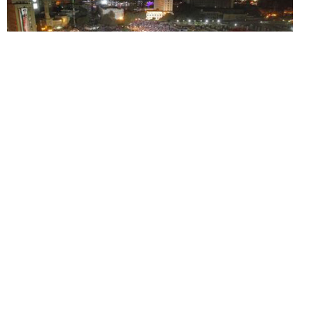
Dedicata a chi segue orari regolari, non soffre di insonnia e
la mattina punta la sveglia, ecco
IN ORARIO
, la guida ai film
da non perdere in onda sulle reti free in prima serata o, in
casi estremi, in seconda.
Because the night belongs to…
sleepers!
Lunedì 24 febbraio