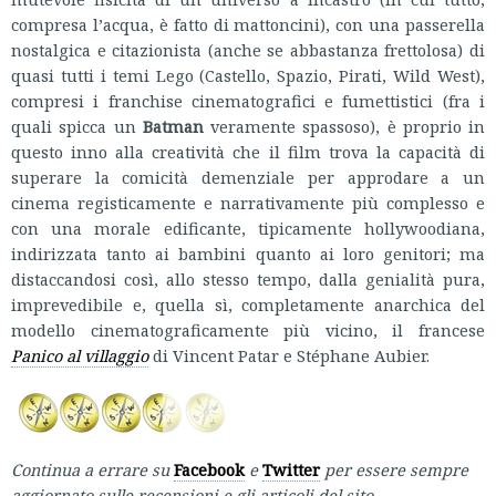
compresa l’acqua, è fatto di mattoncini), con una passerella
nostalgica e citazionista (anche se abbastanza frettolosa) di
quasi tutti i temi Lego (Castello, Spazio, Pirati, Wild West),
compresi i franchise cinematografici e fumettistici (fra i
quali spicca un
Batman
veramente spassoso), è proprio in
questo inno alla creatività che il film trova la capacità di
superare la comicità demenziale per approdare a un
cinema registicamente e narrativamente più complesso e
con una morale edificante, tipicamente hollywoodiana,
indirizzata tanto ai bambini quanto ai loro genitori; ma
distaccandosi così, allo stesso tempo, dalla genialità pura,
imprevedibile e, quella sì, completamente anarchica del
modello cinematograficamente più vicino, il francese
Panico al villaggio
di Vincent Patar e Stéphane Aubier.
Continua a errare su
Facebook
e
Twitter
per essere sempre
aggiornato sulle recensioni e gli articoli del sito.