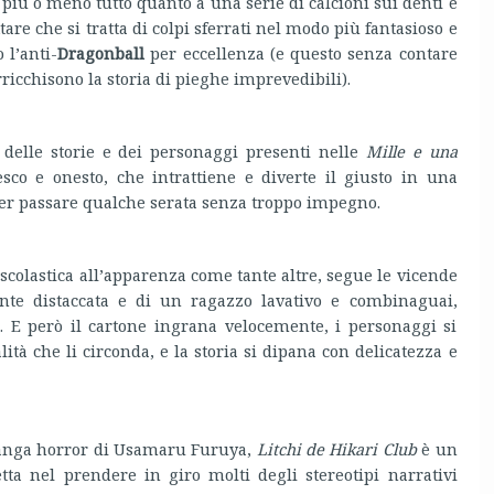
 più o meno tutto quanto a una serie di calcioni sui denti e
are che si tratta di colpi sferrati nel modo più fantasioso e
 l’anti-
Dragonball
per eccellenza (e questo senza contare
ricchisono la storia di pieghe imprevedibili).
delle storie e dei personaggi presenti nelle
Mille e una
co e onesto, che intrattiene e diverte il giusto in una
r passare qualche serata senza troppo impegno.
scolastica all’apparenza come tante altre, segue le vicende
te distaccata e di un ragazzo lavativo e combinaguai,
a. E però il cartone ingrana velocemente, i personaggi si
ità che li circonda, e la storia si dipana con delicatezza e
anga horror di Usamaru Furuya,
Litchi de Hikari Club
è un
tta nel prendere in giro molti degli stereotipi narrativi