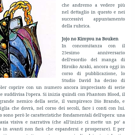
che andremo a vedere più
nel dettaglio in questo e nei
successivi appuntamento
della rubrica.
Jojo no Kimyou na Bouken
In concomitanza con il
25esimo anniversario
dell’esordio del manga di
Hiroiko Araki, ancora oggi in
corso di pubblicazione, lo
Studio David ha deciso di
oler coprire con un numero ancora imprecisato di serie
nte suddivisa l’opera. Si inizia quindi con Phantom Blood, il
grande nemico della serie, il vampiresco Dio Brando, e
iglia che dovrà, nel corso dei secoli, fare i conti con lui.
o sono però le caratteristiche fondamentali dell’opera: una
tasia visiva e narrativa (che all’inizio ci mette un po’ a
o in avanti non farà che espandersi e prosperare). E per