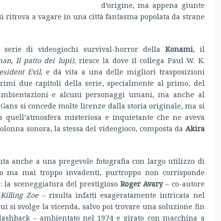
d’origine, ma appena giunte
i ritrova a vagare in una città fantasma popolata da strane
 serie di videogiochi survival-horror della
Konami
, il
man
,
Il patto dei lupi)
, riesce là dove il collega Paul W. K.
esident Evil
, e dà vita a una delle migliori trasposizioni
rimi due capitoli della serie, specialmente al primo, del
 ambientazioni e alcuni personaggi umani, ma anche al
Gans si concede molte licenze dalla storia originale, ma si
a quell’atmosfera misteriosa e inquietante che ne aveva
 colonna sonora, la stessa del videogioco, composta da
Akira
ta anche a una pregevole fotografia con largo utilizzo di
ivello ma mai troppo invadenti, purtroppo non corrisponde
o: la sceneggiatura del prestigioso
Roger Avary
– co-autore
i
Killing Zoe
– risulta infatti esageratamente intricata nel
 cui si svolge la vicenda, salvo poi trovare una soluzione fin
 flashback – ambientato nel 1974 e girato con macchina a