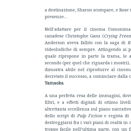
a destinazione, Sharon scompare, e Rose s
presenze…
Nell’adattare per il cinema l’omonima
canadese Christophe Gans (
Crying Free
Anderson aveva fallito con la saga di
R
videoludiche di sempre. Attingendo ai p
quale ripropone in parte la trama, le
secondo (per quel che riguarda i mostri), 
dimostra abile nel riprodurre al cinem
decretato il successo, a cominciare dalla
Yamaoka
.
A una perfetta resa delle immagini, dovu
filtri, e a effetti digitali di ottimo l
altrettanta eccellenza sul piano narrativ
dello script di
Pulp Fiction
e regista d
destreggiarsi fra i vari piani di realtà in
troppo facile nell’ultima parte, con un