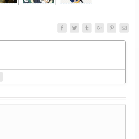
Facebook
Twitter
Tumblr
Google+
Pinterest
Email
entamento.
bsite