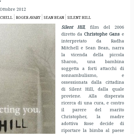
 Ottobre 2012
TCHELL
ROGER AVARY
SEAN BEAN
SILENT HILL
Silent Hill
, film del 2006
diretto da
Christophe Gans
e
interpretato da Radha
Mitchell e Sean Bean, narra
la vicenda della piccola
Sharon, una bambina
soggetta a forti attacchi di
sonnambulismo, e
ossessionata dalla cittadina
di Silent Hill, dalla quale
proviene. Alla disperata
ricerca di una cura, e contro
il parere del marito
Christopher, la madre
adottiva Rose decide di
riportare la bimba al paese