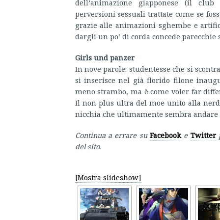
dell’animazione giapponese (il club s
perversioni sessuali trattate come se fo
grazie alle animazioni sghembe e artific
dargli un po’ di corda concede parecchie 
Girls und panzer
In nove parole: studentesse che si scontra
si inserisce nel già florido filone inau
meno strambo, ma è come voler far differe
Il non plus ultra del moe unito alla ne
nicchia che ultimamente sembra andare 
Continua a errare su
Facebook
e
Twitter
del sito.
[Mostra slideshow]