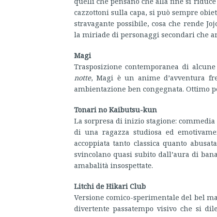
quelli che pensano che alla fine si riduce
cazzottoni sulla capa, si può sempre obiett
stravagante possibile, cosa che rende Jojo
la miriade di personaggi secondari che ar
Magi
Trasposizione contemporanea di alcune 
notte
, Magi è un anime d’avventura fres
ambientazione ben congegnata. Ottimo pe
Tonari no Kaibutsu-kun
La sorpresa di inizio stagione: commedia 
di una ragazza studiosa ed emotivamen
accoppiata tanto classica quanto abusat
svincolano quasi subito dall’aura di banal
amabalità insospettate.
Litchi de Hikari Club
Versione comico-sperimentale del bel m
divertente passatempo visivo che si dile