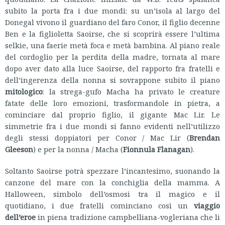
subito la porta fra i due mondi: su un’isola al largo del
Donegal vivono il guardiano del faro Conor, il figlio decenne
Ben e la figlioletta Saoirse, che si scoprirà essere l’ultima
selkie, una faerie metà foca e metà bambina. Al piano reale
del cordoglio per la perdita della madre, tornata al mare
dopo aver dato alla luce Saoirse, del rapporto fra fratelli e
dell’ingerenza della nonna si sovrappone subito il piano
mitologico
: la strega-gufo Macha ha privato le creature
fatate delle loro emozioni, trasformandole in pietra, a
cominciare dal proprio figlio, il gigante Mac Lir. Le
simmetrie fra i due mondi si fanno evidenti nell’utilizzo
degli stessi doppiatori per Conor / Mac Lir (
Brendan
Gleeson
) e per la nonna / Macha (
Fionnula Flanagan
).
Soltanto Saoirse potrà spezzare l’incantesimo, suonando la
canzone del mare con la conchiglia della mamma. A
Halloween, simbolo dell’osmosi tra il magico e il
quotidiano, i due fratelli cominciano così un
viaggio
dell’eroe
in piena tradizione campbelliana-vogleriana che li