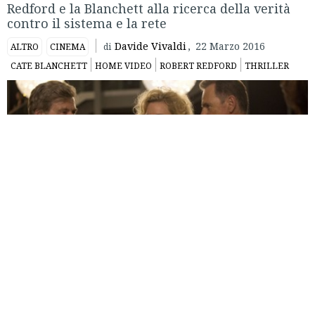
Redford e la Blanchett alla ricerca della verità
contro il sistema e la rete
Davide Vivaldi
,
22 Marzo 2016
ALTRO
CINEMA
di
CATE BLANCHETT
HOME VIDEO
ROBERT REDFORD
THRILLER
Film d’apertura all’ultima
Festa del Cinema di Roma
,
Truth
segna l’esordio dietro la macchina da presa di
James
Vanderbilt
, sceneggiatore hollywoodiano che, dopo un
ottimo inizio di carriera, ha visto il suo talento scemare in
una serie di remake non certo entusiasmanti, non ultimi i
due (ben poco)
Amazing Spider-Man
diretti da Marc Webb.
Avvalendosi in questo caso di un cast eccellente, Vanderbilt
realizza un classico thriller d’inchiesta giornalistica di
dichiarata impronta liberal, basato sulle memorie della