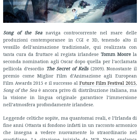
Song of the Sea
naviga controcorrente nel mare delle
produzioni contemporanee in CGI e 3D, tenendo alto il
vessillo dell’animazione tradizionale, qui realizzata con
tanta cura da fruttare al regista irlandese
Tomm Moore
la
seconda nomination agli Oscar dopo quella per l’acclamata
pellicola d’esordio
The Secret of Kells
(2009). Nonostante il
premio come Miglior Film d’Animazione agli European
Film Awards 2015 e il successo al
Future Film Festival 2015
,
Song of the Sea
è ancora privo di distribuzione italiana, ma
la visione in lingua originale garantisce l’immersione
nell’atmosfera profondamente irlandese.
Leggende celtiche sopite, ma quantomai reali, e l’Irlanda di
fine anni Ottanta si fondono infatti in un racconto armonico
che insegna a vedere nuovamente lo straordinario nel
quotidiano. La citazione iniziale da W.B. Yeats spalanca