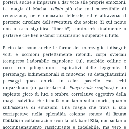
porterà anche a imparare a dar voce alle proprie emozioni.
La magia di Macha,
villain
più che mai suscettibile di
redenzione, ne è didascalia letterale, ed è attraverso il
percorso circolare dell’avventura che Saoirse (il cui nome
non a caso significa “libertà”) comincerà finalmente a
parlare e che Ben e Conor riusciranno a superare il lutto.
E circolari sono anche le forme dei meravigliosi disegni:
volti e occhioni perfettamente rotondi, corpi ovoidali
(compreso l’adorabile cagnolone Cú), morbide colline e
rocce con pittogrammi esplicativi delle leggende. I
personaggi bidimensionali si muovono su dettagliatissimi
paesaggi quasi onirici in colori pastello, con echi
miyazakiani (in particolare di
Ponyo sulla scogliera
) e un
sapiente gioco di luci e ombre, correlativo oggettivo della
magia salvifica che trionfa non tanto sulla morte, quanto
sull’assenza di emozioni. Una magia che trova il suo
corrispettivo nella splendida colonna sonora di
Bruno
Coulais
in collaborazione con la folk band
Kíla
, non soltanto
accompagnamento rassicurante e indelebile, ma vero e