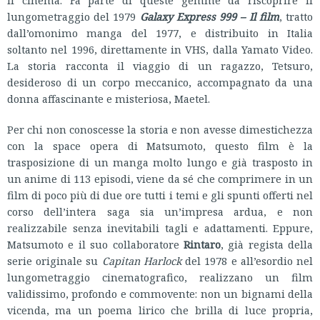
lungometraggio del 1979
Galaxy Express 999 – Il film
, tratto
dall’omonimo manga del 1977, e distribuito in Italia
soltanto nel 1996, direttamente in VHS, dalla Yamato Video.
La storia racconta il viaggio di un ragazzo, Tetsuro,
desideroso di un corpo meccanico, accompagnato da una
donna affascinante e misteriosa, Maetel.
Per chi non conoscesse la storia e non avesse dimestichezza
con la space opera di Matsumoto, questo film è la
trasposizione di un manga molto lungo e già trasposto in
un anime di 113 episodi, viene da sé che comprimere in un
film di poco più di due ore tutti i temi e gli spunti offerti nel
corso dell’intera saga sia un’impresa ardua, e non
realizzabile senza inevitabili tagli e adattamenti. Eppure,
Matsumoto e il suo collaboratore
Rintaro
, già regista della
serie originale su
Capitan Harlock
del 1978 e all’esordio nel
lungometraggio cinematografico, realizzano un film
validissimo, profondo e commovente: non un bignami della
vicenda, ma un poema lirico che brilla di luce propria,