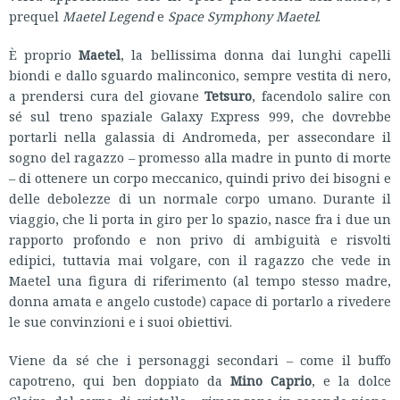
prequel
Maetel Legend
e
Space Symphony Maetel
.
È proprio
Maetel
, la bellissima donna dai lunghi capelli
biondi e dallo sguardo malinconico, sempre vestita di nero,
a prendersi cura del giovane
Tetsuro
, facendolo salire con
sé sul treno spaziale Galaxy Express 999, che dovrebbe
portarli nella galassia di Andromeda, per assecondare il
sogno del ragazzo – promesso alla madre in punto di morte
– di ottenere un corpo meccanico, quindi privo dei bisogni e
delle debolezze di un normale corpo umano. Durante il
viaggio, che li porta in giro per lo spazio, nasce fra i due un
rapporto profondo e non privo di ambiguità e risvolti
edipici, tuttavia mai volgare, con il ragazzo che vede in
Maetel una figura di riferimento (al tempo stesso madre,
donna amata e angelo custode) capace di portarlo a rivedere
le sue convinzioni e i suoi obiettivi.
Viene da sé che i personaggi secondari – come il buffo
capotreno, qui ben doppiato da
Mino Caprio
, e la dolce