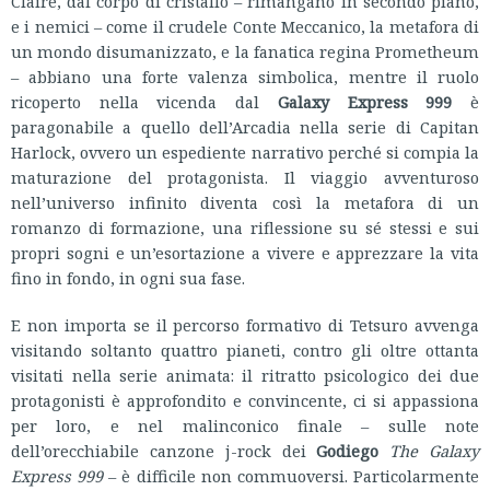
Claire, dal corpo di cristallo – rimangano in secondo piano,
e i nemici – come il crudele Conte Meccanico, la metafora di
un mondo disumanizzato, e la fanatica regina Prometheum
– abbiano una forte valenza simbolica, mentre il ruolo
ricoperto nella vicenda dal
Galaxy Express 999
è
paragonabile a quello dell’Arcadia nella serie di Capitan
Harlock, ovvero un espediente narrativo perché si compia la
maturazione del protagonista. Il viaggio avventuroso
nell’universo infinito diventa così la metafora di un
romanzo di formazione, una riflessione su sé stessi e sui
propri sogni e un’esortazione a vivere e apprezzare la vita
fino in fondo, in ogni sua fase.
E non importa se il percorso formativo di Tetsuro avvenga
visitando soltanto quattro pianeti, contro gli oltre ottanta
visitati nella serie animata: il ritratto psicologico dei due
protagonisti è approfondito e convincente, ci si appassiona
per loro, e nel malinconico finale – sulle note
dell’orecchiabile canzone j-rock dei
Godiego
The Galaxy
Express 999
– è difficile non commuoversi. Particolarmente