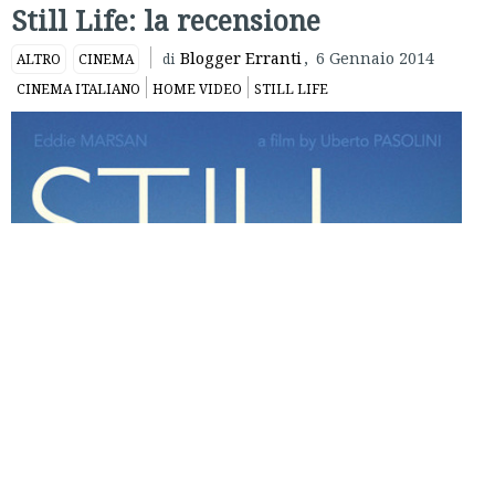
Still Life: la recensione
Blogger Erranti
,
6 Gennaio 2014
ALTRO
CINEMA
di
CINEMA ITALIANO
HOME VIDEO
STILL LIFE
Per la sua opera seconda,
Still Life
,
Uberto Pasolini
– già