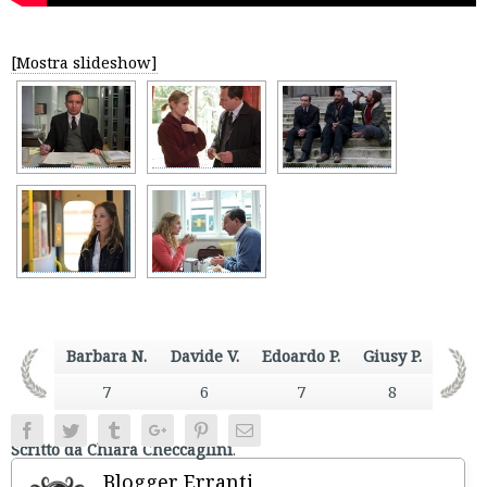
[Mostra slideshow]
Barbara N.
Davide V.
Edoardo P.
Giusy P.
7
6
7
8
Facebook
Twitter
Tumblr
Google+
Pinterest
Email
Scritto da Chiara Checcaglini
.
Blogger Erranti