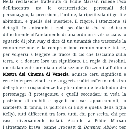
Nella recitazione trattenuta di Eddie Marsan risiede l’eco
dell’incontro tra le caratteristiche personali del
personaggio, la precisione, l’ordine, la ripetitività di gesti e
abitudini, e quella del mestiere, il rigore, l’attenzione ai
dettagli. In entrambi i casi, peculiarità che si adattano
difficilmente all’andamento di una ordinaria vita sociale: lo
sguardo di John May ci dice di un’umanità che trascende la
comunicazione e la comprensione comunemente intese,
per volgersi a leggere le tracce di ciò che lasciamo sulla
terra, e a donare loro un significato. La regia di Pasolini,
meritatamente premiata nella sezione Orizzonti all’ultima
Mostra del Cinema di Venezia
, acuisce certi significati e
certe interpretazioni, e ne suggerisce altri soffermandosi su
dettagli e corrispondenze tra gli ambienti e le abitudini dei
personaggi (i protagonisti e quelli secondari: si veda la
posizione di mobili e oggetti nei vari appartamenti, la
scatoletta di tonno, la poltrona di Billy e quella della figlia
Kelly), tutti differenti tra loro, tutti, chi per scelta, chi per
caso, diversamente isolati. Accanto a Eddie Marsan
l’altrettanto brava Joanne Froggatt di
Downton Abbey
, per