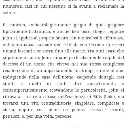
numerosi casi in cui nessuno si fa avanti a reclamare la
salma.
Il contesto, meteorologicamente grigio di quel grigiore
tipicamente britannico, è anche ben poco allegro, eppure
John si applica al proprio lavoro con meticolosità affettuosa,
autonominatosi custode dei resti di vita terrena di esseri
umani lasciati a se stessi fino alla morte. Tra tutti i casi che
si prende a cuore, John rimane particolarmente colpito dal
decesso di un uomo che viveva nel suo stesso complesso
residenziale, in un appartamento fin troppo simile al suo.
Indugiando nella casa dell’uomo, carpendo dettagli così
simili a quelli di tanti altri appartamenti, e
contemporaneamente scovandone le particolarità, John si
ritrova a cercare a ritroso nell’esistenza di Billy Stoke, e a
trovarci una vita contraddittoria, singolare, complicata e
storta, eppure così piena da poterci ricavare ricordi,
pensieri, e, per una volta, persone.