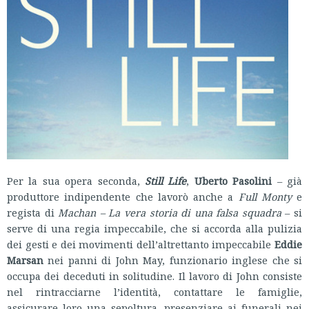
Per la sua opera seconda,
Still Life
,
Uberto Pasolini
– già
produttore indipendente che lavorò anche a
Full Monty
e
regista di
Machan – La vera storia di una falsa squadra
– si
serve di una regia impeccabile, che si accorda alla pulizia
dei gesti e dei movimenti dell’altrettanto impeccabile
Eddie
Marsan
nei panni di John May, funzionario inglese che si
occupa dei deceduti in solitudine. Il lavoro di John consiste
nel rintracciarne l’identità, contattare le famiglie,
assicurare loro una sepoltura, presenziare ai funerali nei