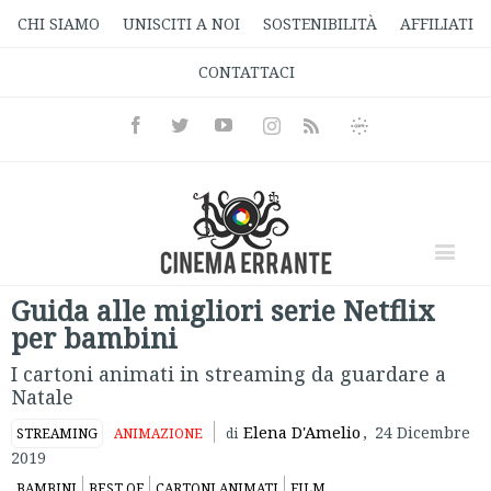
CHI SIAMO
UNISCITI A NOI
SOSTENIBILITÀ
AFFILIATI
CONTATTACI
Facebook
Twitter
Youtube
Instagram
Informativa
Rss
Privacy
Guida alle migliori serie Netflix
per bambini
I cartoni animati in streaming da guardare a
Natale
Elena D'Amelio
,
24 Dicembre
STREAMING
ANIMAZIONE
di
2019
BAMBINI
BEST OF
CARTONI ANIMATI
FILM