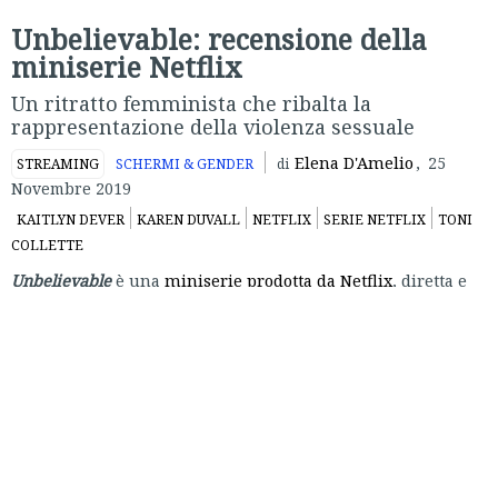
Unbelievable: recensione della
miniserie Netflix
Un ritratto femminista che ribalta la
rappresentazione della violenza sessuale
Elena D'Amelio
,
25
STREAMING
SCHERMI & GENDER
di
Novembre 2019
KAITLYN DEVER
KAREN DUVALL
NETFLIX
SERIE NETFLIX
TONI
COLLETTE
Unbelievable
è una
miniserie prodotta da Netflix
, diretta e
sceneggiata da
Susannah Grant
. Basata sull’omonimo
reportage giornalistico pubblicato da
ProPublica
e
The
Marshall Project
, la miniserie racconta la caccia e la cattura
di uno stupratore seriale da parte di due poliziotte del
Colorado e di come la loro indagine faccia tornare a galla un
caso di stupro nello stato di Washington di qualche anno
prima.