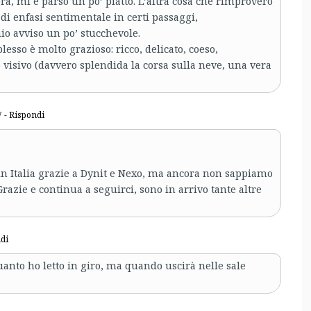
ra, mi è parso un po’ piatto. L’altra cosa che rimprovero
di enfasi sentimentale in certi passaggi,
io avviso un po’ stucchevole.
lesso è molto grazioso: ricco, delicato, coeso,
lo visivo (davvero splendida la corsa sulla neve, una vera
7
- Rispondi
 in Italia grazie a Dynit e Nexo, ma ancora non sappiamo
razie e continua a seguirci, sono in arrivo tante altre
di
anto ho letto in giro, ma quando uscirà nelle sale