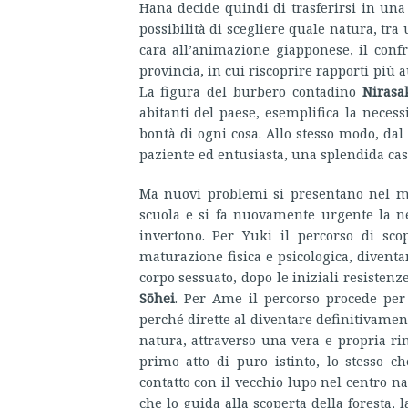
Hana decide quindi di trasferirsi in una 
possibilità di scegliere quale natura, tra
cara all’animazione giapponese, il confron
provincia, in cui riscoprire rapporti più a
La figura del burbero contadino
Nirasa
abitanti del paese, esemplifica la necessi
bontà di ogni cosa. Allo stesso modo, dal
paziente ed entusiasta, una splendida casa
Ma nuovi problemi si presentano nel m
scuola e si fa nuovamente urgente la ne
invertono. Per Yuki il percorso di sc
maturazione fisica e psicologica, diventa
corpo sessuato, dopo le iniziali resisten
Sōhei
. Per Ame il percorso procede per 
perché dirette al diventare definitivamen
natura, attraverso una vera e propria r
primo atto di puro istinto, lo stesso c
contatto con il vecchio lupo nel centro na
che lo guida alla scoperta della foresta, l