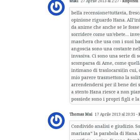
shiki
27 Aprile 2013 al 2:27
- Rispondi
bella recensione!tuttavia, fresc
opinione riguardo Hana. All’ini
da anime che anche se le fosse
sorridere come un’ebete… invece
maschera che usa con i suoi bam
angoscia sono una costante nel
invasiva. Ci sono una serie di 
scomparsa di Ame, come quella 
intimano di traslocarsi(in cui,
mio parere trasmettono la solit
arrendendersi per il bene dei s
a stento Hana riesce a non pi
possiede sono i propri figli e l
Thomas Mai
17 Aprile 2013 al 20:31
- 
Condivido analisi e giudizio. 
mariana” la parabola di Hana. 