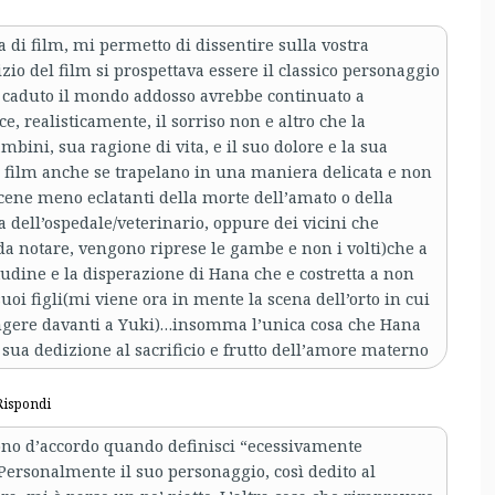
a di film, mi permetto di dissentire sulla vostra
zio del film si prospettava essere il classico personaggio
 caduto il mondo addosso avrebbe continuato a
, realisticamente, il sorriso non e altro che la
bini, sua ragione di vita, e il suo dolore e la sua
 film anche se trapelano in una maniera delicata e non
scene meno eclatanti della morte dell’amato o della
dell’ospedale/veterinario, oppure dei vicini che
 da notare, vengono riprese le gambe e non i volti)che a
udine e la disperazione di Hana che e costretta a non
uoi figli(mi viene ora in mente la scena dell’orto in cui
angere davanti a Yuki)…insomma l’unica cosa che Hana
a sua dedizione al sacrificio e frutto dell’amore materno
Rispondi
Sono d’accordo quando definisci “ecessivamente
Personalmente il suo personaggio, così dedito al