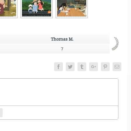
Thomas M.
7
Facebook
Twitter
Tumblr
Google+
Pinterest
Email
entamento.
bsite