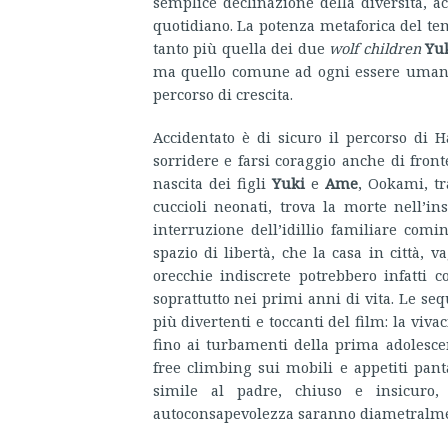
semplice declinazione della diversità, ac
quotidiano. La potenza metaforica del tema
tanto più quella dei due
wolf children
Yu
ma quello comune ad ogni essere umano,
percorso di crescita.
Accidentato è di sicuro il percorso di
sorridere e farsi coraggio anche di fronte 
nascita dei figli
Yuki
e
Ame
, Ookami, tr
cuccioli neonati, trova la morte nell’i
interruzione dell’idillio familiare com
spazio di libertà, che la casa in città,
orecchie indiscrete potrebbero infatti c
soprattutto nei primi anni di vita. Le seq
più divertenti e toccanti del film: la vivac
fino ai turbamenti della prima adolescenz
free climbing sui mobili e appetiti pant
simile al padre, chiuso e insicuro,
autoconsapevolezza saranno diametralme