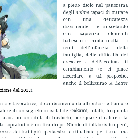
a pieno titolo nel panorama
degli
anime
capaci di trattare
con una delicatezza
disarmante – e miscelando
con sapienza elementi
fiabeschi e cruda realtà – i
temi dell’infanzia, della
famiglia, delle difficoltà del
crescere e dell’accettare il
cambiamento (e ci piace
ricordare, a tal proposito,
anche il bellissimo
A Letter
zione del 2012
).
tessa e lavoratrice, il cambiamento da affrontare è l’amore
tore di un segreto irrivelabile.
Ookami
, infatti, frequenta
lavora in una ditta di traslochi, per spiare il calore e la
a soprattutto è un licantropo. Niente di folkloristico però;
aro dei tratti più spettacolari e ritualistici per farne una