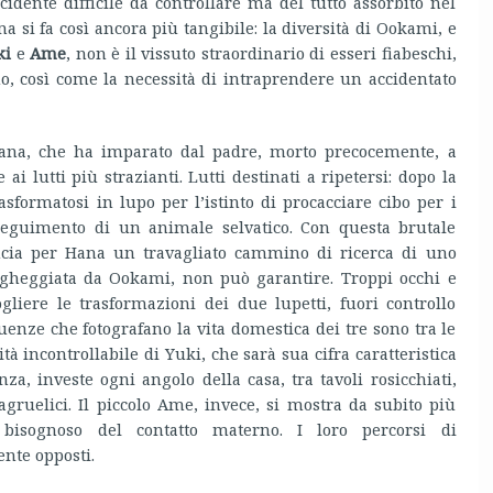
cidente difficile da controllare ma del tutto assorbito nel
 si fa così ancora più tangibile: la diversità di Ookami, e
ki
e
Ame
, non è il vissuto straordinario di esseri fiabeschi,
 così come la necessità di intraprendere un accidentato
 Hana, che ha imparato dal padre, morto precocemente, a
ai lutti più strazianti. Lutti destinati a ripetersi: dopo la
asformatosi in lupo per l’istinto di procacciare cibo per i
nseguimento di un animale selvatico. Con questa brutale
incia per Hana un travagliato cammino di ricerca di uno
 vagheggiata da Ookami, non può garantire. Troppi occhi e
ogliere le trasformazioni dei due lupetti, fuori controllo
uenze che fotografano la vita domestica dei tre sono tra le
ità incontrollabile di Yuki, che sarà sua cifra caratteristica
a, investe ogni angolo della casa, tra tavoli rosicchiati,
agruelici. Il piccolo Ame, invece, si mostra da subito più
 bisognoso del contatto materno. I loro percorsi di
nte opposti.