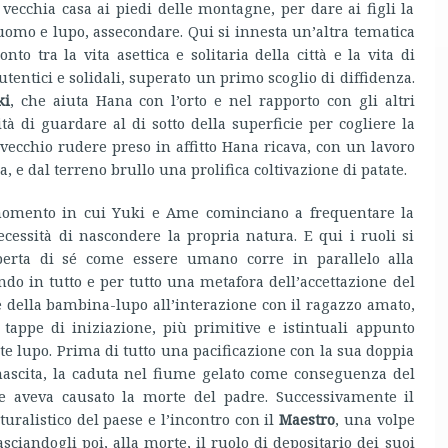
vecchia casa ai piedi delle montagne, per dare ai figli la
 uomo e lupo, assecondare. Qui si innesta un’altra tematica
to tra la vita asettica e solitaria della città e la vita di
utentici e solidali, superato un primo scoglio di diffidenza.
ki
, che aiuta Hana con l’orto e nel rapporto con gli altri
tà di guardare al di sotto della superficie per cogliere la
 vecchio rudere preso in affitto Hana ricava, con un lavoro
, e dal terreno brullo una prolifica coltivazione di patate.
omento in cui Yuki e Ame cominciano a frequentare la
cessità di nascondere la propria natura. E qui i ruoli si
operta di sé come essere umano corre in parallelo alla
ndo in tutto e per tutto una metafora dell’accettazione del
ze della bambina-lupo all’interazione con il ragazzo amato,
tappe di iniziazione, più primitive e istintuali appunto
te lupo. Prima di tutto una pacificazione con la sua doppia
inascita, la caduta nel fiume gelato come conseguenza del
he aveva causato la morte del padre. Successivamente il
turalistico del paese e l’incontro con il
Maestro
, una volpe
asciandogli poi, alla morte, il ruolo di depositario dei suoi