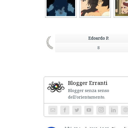
Edoardo P.
8
Blogger Erranti
Blogger senza senso
dell'ori
Instagram
We