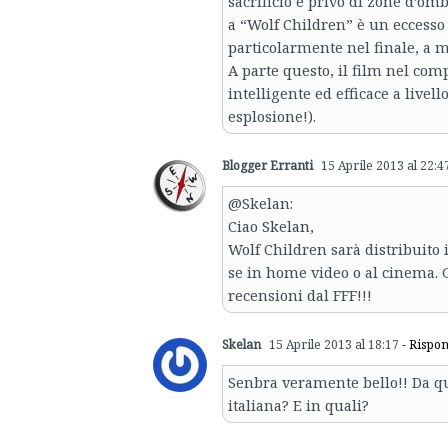
sacrificio e privo di zone d’omb
a “Wolf Children” è un eccesso 
particolarmente nel finale, a m
A parte questo, il film nel comp
intelligente ed efficace a livel
esplosione!).
Blogger Erranti
15 Aprile 2013 al 22:4
@Skelan:
Ciao Skelan,
Wolf Children sarà distribuito
se in home video o al cinema. G
recensioni dal FFF!!!
Skelan
15 Aprile 2013 al 18:17
- Rispon
Senbra veramente bello!! Da qu
italiana? E in quali?