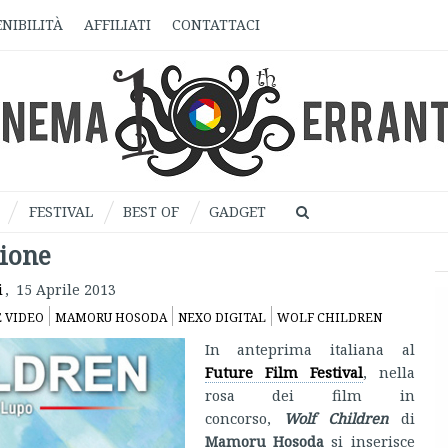
NIBILITÀ
AFFILIATI
CONTATTACI
FESTIVAL
BEST OF
GADGET
sione
i
,
15 Aprile 2013
 VIDEO
MAMORU HOSODA
NEXO DIGITAL
WOLF CHILDREN
In anteprima italiana al
Future Film Festival
, nella
rosa dei film in
concorso,
Wolf Children
di
Mamoru Hosoda
si inserisce