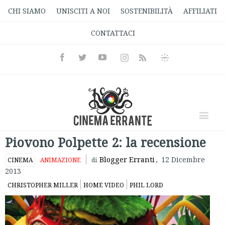
CHI SIAMO
UNISCITI A NOI
SOSTENIBILITÀ
AFFILIATI
CONTATTACI
Facebook
Twitter
Youtube
Instagram
Informativa
Rss
Privacy
Piovono Polpette 2: la recensione
Blogger Erranti
,
12 Dicembre
CINEMA
ANIMAZIONE
di
2013
CHRISTOPHER MILLER
HOME VIDEO
PHIL LORD