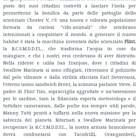
posto dei suoi cittadini costretti a lasciare l’isola per
permetterne la bonifica da parte delle pattuglie dello
scienziato Chester V, c’è una nuova e colorata popolazione
formata da curiosi “cibi-animali” che sembrano
intenzionati a conquistare il mondo. A generare il nuovo
habitat è stata la macchina inventata dallo scienziato
Flint
,
la R.C.S.M.D.D.F.L., che trasforma l’acqua in cose da
mangiare, e che i nostri eroi credevano di aver distrutto.
Nella ridente e calda San Franjose, dove i cittadini di
Swallow Marinata si sono rifugiati, ritroviamo il poliziotto
dal pelo vibrante e dalla virilità sfacciata Earl Devereaux,
l’eterno uomo sandwich Brent, la scimmia parlante Steve, il
padre di Flint Tim, sopracciglia aggrottate e un’ossessione
per le sardine, Sam la fidanzata esperta meteorologa e il
tuttofare cameraman, dalle poche ma sempre utili parole,
Manny. Tutti pronti a tuffarsi nella nuova missione per la
salvezza del pianeta. Ritornati a Swallow Marinata per
recuperare la R.C.S.M.D.D.F.L., la nostra armata brancaleone
dovrà confrontarsi con Tacodrilli, Orangamberi,