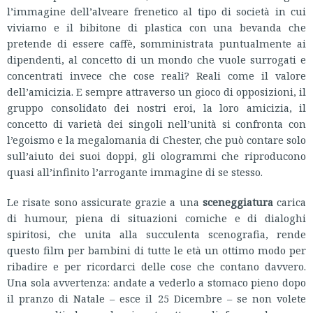
l’immagine dell’alveare frenetico al tipo di società in cui
viviamo e il bibitone di plastica con una bevanda che
pretende di essere caffè, somministrata puntualmente ai
dipendenti, al concetto di un mondo che vuole surrogati e
concentrati invece che cose reali? Reali come il valore
dell’amicizia. E sempre attraverso un gioco di opposizioni, il
gruppo consolidato dei nostri eroi, la loro amicizia, il
concetto di varietà dei singoli nell’unità si confronta con
l’egoismo e la megalomania di Chester, che può contare solo
sull’aiuto dei suoi doppi, gli ologrammi che riproducono
quasi all’infinito l’arrogante immagine di se stesso.
Le risate sono assicurate grazie a una
sceneggiatura
carica
di humour, piena di situazioni comiche e di dialoghi
spiritosi, che unita alla succulenta scenografia, rende
questo film per bambini di tutte le età un ottimo modo per
ribadire e per ricordarci delle cose che contano davvero.
Una sola avvertenza: andate a vederlo a stomaco pieno dopo
il pranzo di Natale – esce il 25 Dicembre – se non volete