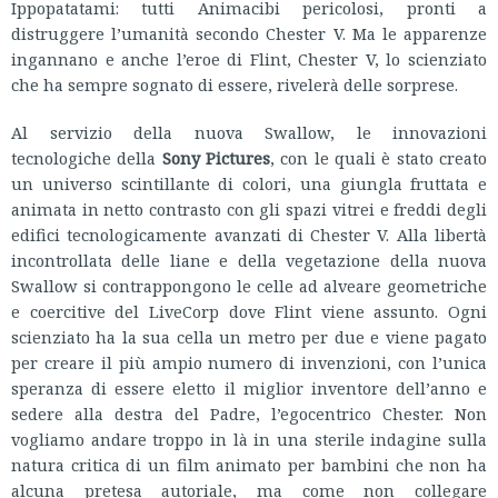
Ippopatatami: tutti Animacibi pericolosi, pronti a
distruggere l’umanità secondo Chester V. Ma le apparenze
ingannano e anche l’eroe di Flint, Chester V, lo scienziato
che ha sempre sognato di essere, rivelerà delle sorprese.
Al servizio della nuova Swallow, le innovazioni
tecnologiche della
Sony Pictures
, con le quali è stato creato
un universo scintillante di colori, una giungla fruttata e
animata in netto contrasto con gli spazi vitrei e freddi degli
edifici tecnologicamente avanzati di Chester V. Alla libertà
incontrollata delle liane e della vegetazione della nuova
Swallow si contrappongono le celle ad alveare geometriche
e coercitive del LiveCorp dove Flint viene assunto. Ogni
scienziato ha la sua cella un metro per due e viene pagato
per creare il più ampio numero di invenzioni, con l’unica
speranza di essere eletto il miglior inventore dell’anno e
sedere alla destra del Padre, l’egocentrico Chester. Non
vogliamo andare troppo in là in una sterile indagine sulla
natura critica di un film animato per bambini che non ha
alcuna pretesa autoriale, ma come non collegare