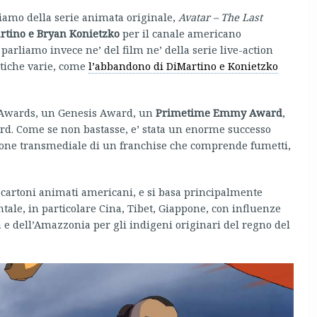
iamo della serie animata originale,
Avatar – The Last
rtino e Bryan Konietzko
per il canale americano
 parliamo invece ne’ del film ne’ della serie live-action
atiche varie, come
l’abbandono di DiMartino e Konietzko
e Awards, un Genesis Award, un
Primetime Emmy Award
,
d. Come se non bastasse, e’ stata un enorme successo
one transmediale di un franchise che comprende fumetti,
i cartoni animati americani, e si basa principalmente
tale, in particolare Cina, Tibet, Giappone, con influenze
ua e dell’Amazzonia per gli indigeni originari del regno del