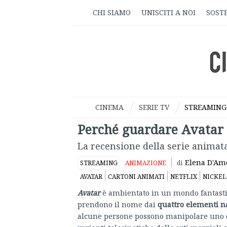
CHI SIAMO
UNISCITI A NOI
SOSTE
CINEMA
SERIE TV
STREAMING
Perché guardare Avatar 
La recensione della serie animat
Elena D'Am
STREAMING
ANIMAZIONE
di
AVATAR
CARTONI ANIMATI
NETFLIX
NICKE
Avatar
è ambientato in un mondo fantastico
prendono il nome dai
quattro elementi n
alcune persone possono manipolare uno dei