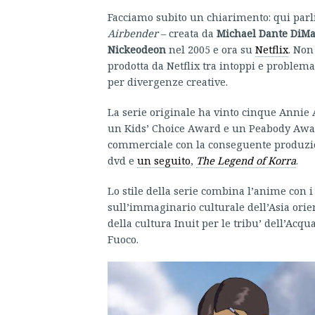
Facciamo subito un chiarimento: qui parl
Airbender
– creata da
Michael Dante DiMa
Nickeodeon
nel 2005 e ora su
Netflix
. Non
prodotta da Netflix tra intoppi e problem
per divergenze creative.
La serie originale ha vinto cinque Anni
un Kids’ Choice Award e un Peabody Awar
commerciale con la conseguente produzi
dvd e
un seguito
,
The Legend of Korra
.
Lo stile della serie combina l’anime con 
sull’immaginario culturale dell’Asia orien
della cultura Inuit per le tribu’ dell’Acq
Fuoco.