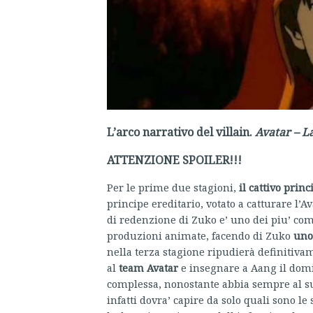
L’arco narrativo del villain.
Avatar – L
ATTENZIONE SPOILER!!!
Per le prime due stagioni,
il cattivo princ
principe ereditario, votato a catturare l’A
di redenzione di Zuko e’ uno dei piu’ comp
produzioni animate, facendo di Zuko
uno 
nella terza stagione ripudierà definitivam
al
team Avatar
e insegnare a Aang il domin
complessa, nonostante abbia sempre al suo
infatti dovra’ capire da solo quali sono le