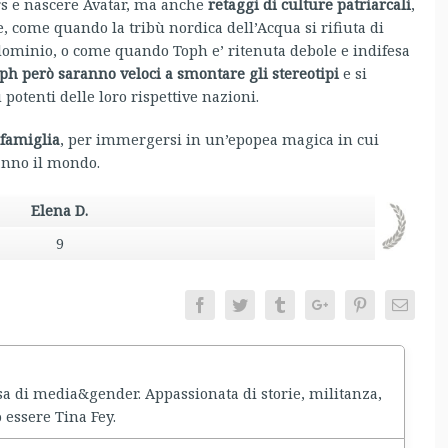
s e nascere Avatar, ma anche
retaggi di culture patriarcali
,
, come quando la tribù nordica dell’Acqua si rifiuta di
dominio, o come quando Toph e’ ritenuta debole e indifesa
ph però saranno veloci a smontare gli stereotipi
e si
otenti delle loro rispettive nazioni.
 famiglia
, per immergersi in un’epopea magica in cui
anno il mondo.
Elena D.
9
Facebook
Twitter
Tumblr
Google+
Pinterest
Email
di media&gender. Appassionata di storie, militanza,
essere Tina Fey.