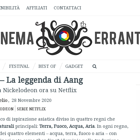
NIBILITÀ
AFFILIATI
CONTATTACI
FESTIVAL
BEST OF
GADGET
– La leggenda di Aang
a Nickelodeon ora su Netflix
elio
,
28 Novembre 2020
LODEON
SERIE NETFLIX
 di ispirazione asiatica diviso in quattro regni che
aturali
principali:
Terra, Fuoco, Acqua, Aria
. In ogni regno,
 quattro elementi – acqua, terra, fuoco o aria – con