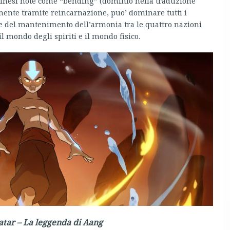
i cinesi note come “bending” (dominio nella traduzione
camente tramite reincarnazione, puo’ dominare tutti i
e del mantenimento dell’armonia tra le quattro nazioni
 mondo degli spiriti e il mondo fisico.
atar – La leggenda di Aang