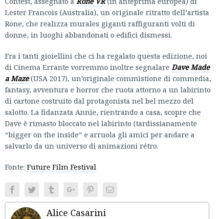
Contest, assegnato a
Rone VR
(in anteprima europea) di
Lester Francois (Australia), un originale ritratto dell’artista
Rone, che realizza murales giganti raffiguranti volti di
donne, in luoghi abbandonati o edifici dismessi.
Fra i tanti gioiellini che ci ha regalato questa edizione, noi
di Cinema Errante vorremmo inoltre segnalare
Dave Made
a Maze
(USA 2017), un’originale commistione di commedia,
fantasy, avventura e horror che ruota attorno a un labirinto
di cartone costruito dal protagonista nel bel mezzo del
salotto. La fidanzata Annie, rientrando a casa, scopre che
Dave è rimasto bloccato nel labirinto (tardissianamente
“bigger on the inside” e arruola gli amici per andare a
salvarlo da un universo di animazioni rétro.
Fonte:
Future Film Festival
Facebook
Twitter
Tumblr
Google+
Pinterest
Email
Alice Casarini