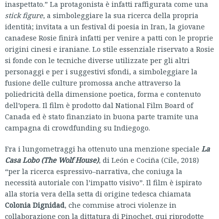
inaspettato.” La protagonista è infatti raffigurata come una
stick figure
, a simboleggiare la sua ricerca della propria
identità; invitata a un festival di poesia in Iran, la giovane
canadese Rosie finirà infatti per venire a patti con le proprie
origini cinesi e iraniane. Lo stile essenziale riservato a Rosie
si fonde con le tecniche diverse utilizzate per gli altri
personaggi e per i suggestivi sfondi, a simboleggiare la
fusione delle culture promossa anche attraverso la
poliedricità della dimensione poetica, forma e contenuto
dell’opera. Il film è prodotto dal National Film Board of
Canada ed è stato finanziato in buona parte tramite una
campagna di crowdfunding su Indiegogo.
Fra i lungometraggi ha ottenuto una menzione speciale
La
Casa Lobo (The Wolf House)
, di León e Cociña (Cile, 2018)
“per la ricerca espressivo–narrativa, che coniuga la
necessità autoriale con l’impatto visivo”. Il film è ispirato
alla storia vera della setta di origine tedesca chiamata
Colonia Dignidad
, che commise atroci violenze in
collaborazione con la dittatura di Pinochet, qui riprodotte