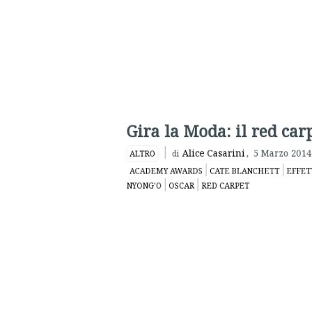
dell’anno scorso, che pure ha contribui
golden girl).
La passerella di Cinema Errante si apre 
(Calvin Klein) e
Calista Flockhart
(Andrew