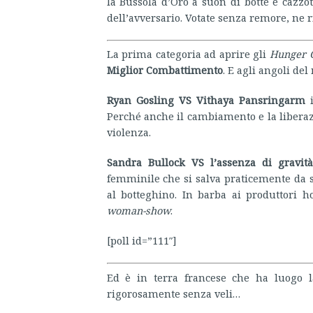
la Bussola d’Oro a suon di botte e cazzot
dell’avversario. Votate senza remore, ne 
La prima categoria ad aprire gli
Hunger 
Miglior Combattimento
. E agli angoli de
Ryan Gosling VS Vithaya Pansringarm
Perché anche il cambiamento e la liberazio
violenza.
Sandra Bullock VS l’assenza di gravit
femminile che si salva praticemente da so
al botteghino. In barba ai produttori h
woman-show
.
[poll id=”111″]
Ed è in terra francese che ha luogo l
rigorosamente senza veli…