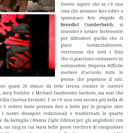
Dovete sapere che se c’è una
cosa che amiamo fare (oltre a
spammare foto stupide di
Benedict Cumberbatch
, si
intende) è lottare fortemente
per difendere quello che ci
piace. Sostanzialmente,
vorremmo che tutti i film
che ci piacciono entrassero in
nomination. Impresa difficile
mettere d’accordo tutte le
penne che popolano il sito,
tano quasi 20 stanze da letto (senza contare le camere
r, Amy Poehler e Michael Fassbender barbuto, sia mai che
Villa Cinema Errante). E se c’è una cosa ancora più bella di
he è vedere tante persone fare a botte per le proprie idee
 i nostri dissapori redazionali e trasformato la quarta
 da battaglia (
Wanna Fight Edition
per gli anglofoni) con
, un ring in cui tanta belle gente cercherà di conquistare