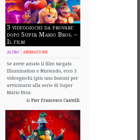
3 videogiochi da provare
dopo Super Mario Bros. –
Il film
ALTRO
ANIMAZIONE
Se avete amato il film targato
Illumination e Nintendo, ecco 3
videogiochi (più uno bonus) per
avvicinarsi alla serie di Super
Mario Bros.
Pier Francesco Cantelli
di