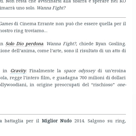
ti. Non resta che avvicinarsi alla sbarra e sperare nel KO
rimarrà uno solo.
Wanna Fight?
Games
di Cinema Errante non può che essere quella per il
l nostro ring troviamo…
in
Solo Dio perdona
.
Wanna Fight?
, chiede Ryan Gosling.
ne dell’anima, come l’arte, sono il risultato di un atto di
à
in
Gravity
. Finalmente la
space odyssey
di un’eroina
la, regge l’intero film, e guadagna 700 milioni di dollari
ollywoodiani, in origine preoccupati del “rischioso”
one-
a battaglia per il
Miglior Nudo
2014. Salgono su ring,