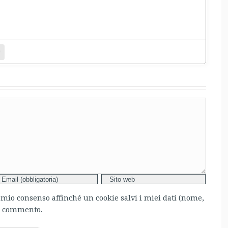
entamento.
bsite
l mio consenso affinché un cookie salvi i miei dati (nome,
mo commento.