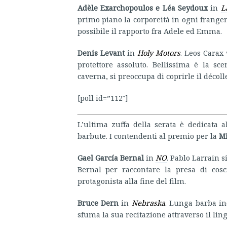
Adèle Exarchopoulos e Léa Seydoux
in
L
primo piano la corporeità in ogni frange
possibile il rapporto fra Adele ed Emma.
Denis Levant
in
Holy Motors
. Leos Carax 
protettore assoluto. Bellissima è la 
caverna, si preoccupa di coprirle il décol
[poll id=”112″]
L’ultima zuffa della serata è dedicata al
barbute. I contendenti al premio per la
Mi
Gael García Bernal
in
NO
. Pablo Larrain s
Bernal per raccontare la presa di cos
protagonista alla fine del film.
Bruce Dern
in
Nebraska
. Lunga barba in
sfuma la sua recitazione attraverso il ling