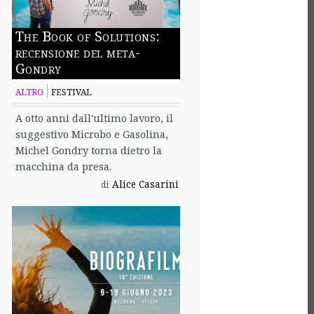
The Book of Solutions:
recensione del meta-
Gondry
ALTRO
FESTIVAL
A otto anni dall'ultimo lavoro, il
suggestivo Microbo e Gasolina,
Michel Gondry torna dietro la
macchina da presa.
Alice Casarini
di