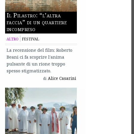
Il Pilastro: “l’altra
faccia” di un quartiere
incompreso
ALTRO
FESTIVAL
La recensione del film: Roberto
Beani ci fa scoprire l'anima
pulsante di un rione troppo
spesso stigmatizzato.
Alice Casarini
di