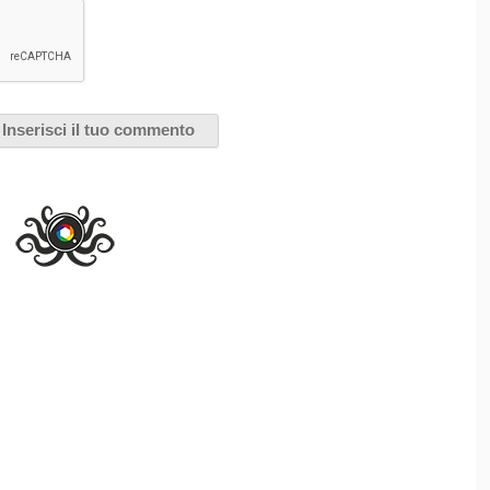
pet degli Oscar 2014
I COLLATERALI
GIRA LA MODA
JENNIFER LAWRENCE
LUPITA
Oscar 2014
: il red carpet
dell’86sima edizione degli