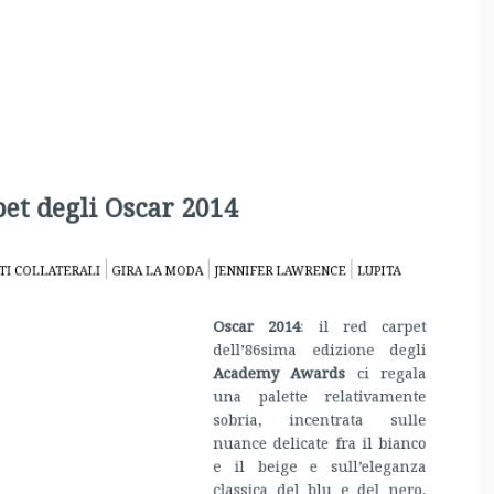
Academy Awards
ci regala
una palette relativamente
sobria, incentrata sulle
nuance delicate fra il bianco
e il beige e sull’eleganza
classica del blu e del nero,
con qualche (apprezzabile)
pennellata di colore, ma
nessuna vera e propria
caduta, né di stile, né
letterale, eccezion fatta per il
momento di défaillance di
Jennifer Lawrence
(certo
neanche lontanamente
paragonabile al capitombolo
to ad accrescere la simpatia del pubblico per la briosa
con l’eburnea austerità degli abiti lunghi di
Naomi Watts
 Gn), che a scollature e spacchi preferiscono raffinate