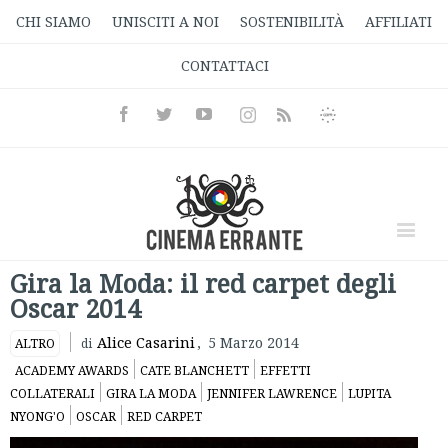
CHI SIAMO
UNISCITI A NOI
SOSTENIBILITÀ
AFFILIATI
CONTATTACI
Facebook
Twitter
Youtube
Instagram
Informativa
Rss
Privacy
Gira la Moda: il red carpet degli
Oscar 2014
Alice Casarini
,
5 Marzo 2014
ALTRO
di
ACADEMY AWARDS
CATE BLANCHETT
EFFETTI
COLLATERALI
GIRA LA MODA
JENNIFER LAWRENCE
LUPITA
NYONG'O
OSCAR
RED CARPET