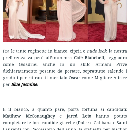
Fra le tante reginette in bianco, cipria e
nude look
, la nostra
preferenza va però all’immensa
Cate Blanchett
, leggiadra
come Galadriel anche in un abito Armani Privé
dichiaratamente pesante da portare, soprattutto salendo i
gradini per ritirare il meritato Oscar come Migliore Attrice
per
Blue Jasmine
.
E il bianco, a quanto pare, porta fortuna ai candidati:
Matthew McConaughey
e
Jared Leto
hanno potuto
completare le loro candide giacche (Dolce e Gabbana e Saint
Laurent) con l’accessorio dell’anno, la statuetta per Miglior