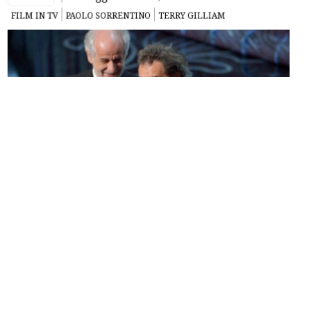
FILM IN TV
PAOLO SORRENTINO
TERRY GILLIAM
Dedicata a chi segue orari regolari, non soffre di insonnia e
la mattina punta la sveglia, ecco
IN ORARIO
, la guida ai film
da non perdere in onda sulle reti free in prima serata o, in