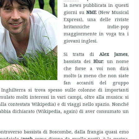
la news pubblicata in questi
giorni su
NME
(New Musical
Express), una delle riviste
britanniche indie-pop
maggiormente in voga tra i
giovani inglesi.
Si tratta di
Alex James
,
bassista dei
Blur
: un nome
che forse a voi non dirà
molto (a meno che non siate
fan accaniti del gruppo
nghilterra si trova spesso sulle colonne di importanti
ulato molti interessi in vari campi, oltre alla musica: si
la contestata Wikipedia) e di viaggi nello spazio. Nonché
a abbia dichiarato (Wikipedia, again) di aver consumato un
controverso bassista di Boscombe, dalla frangia quasi emo
modaiole (
posh
come dicono da quelle parti), è la cucina.