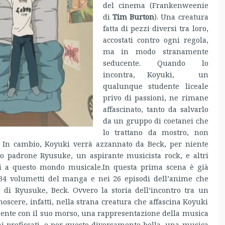
del cinema (Frankenweenie
di
Tim Burton
). Una creatura
fatta di pezzi diversi tra loro,
accostati contro ogni regola,
ma in modo stranamente
seducente. Quando lo
incontra, Koyuki, un
qualunque studente liceale
privo di passioni, ne rimane
affascinato, tanto da salvarlo
da un gruppo di coetanei che
lo trattano da mostro, non
. In cambio, Koyuki verrà azzannato da Beck, per niente
o padrone Ryusuke, un aspirante musicista rock, e altri
ti a questo mondo musicale.
In questa prima scena è già
 34 volumetti del manga e nei 26 episodi dell’anime che
di Ryusuke, Beck. Ovvero la storia dell’incontro tra un
scere, infatti, nella strana creatura che affascina Koyuki
lmente con il suo morso, una rappresentazione della musica
i prefissati, e per questo diversamente bella, una musica