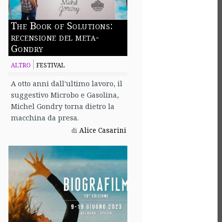
The Book of Solutions:
recensione del meta-
Gondry
ALTRO
FESTIVAL
A otto anni dall'ultimo lavoro, il
suggestivo Microbo e Gasolina,
Michel Gondry torna dietro la
macchina da presa.
Alice Casarini
di