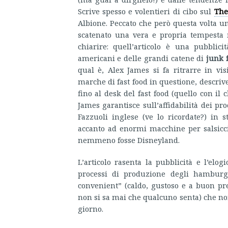
Scrive spesso e volentieri di cibo sul
The
Albione. Peccato che però questa volta un
scatenato una vera e propria tempesta m
chiarire: quell’articolo è una pubblici
americani e delle grandi catene di
junk 
qual è, Alex James si fa ritrarre in vis
marche di fast food in questione, descrive
fino al desk del fast food (quello con il 
James garantisce sull’affidabilità dei pro
Fazzuoli inglese (ve lo ricordate?) in st
accanto ad enormi macchine per salsiccia
nemmeno fosse Disneyland.
L’articolo rasenta la pubblicità e l’elo
processi di produzione degli hamburge
convenient” (caldo, gustoso e a buon pr
non si sa mai che qualcuno senta) che no
giorno.