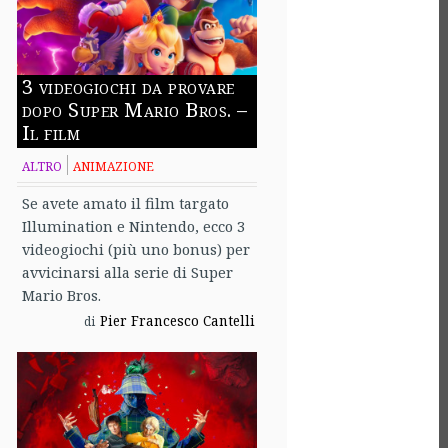
3 videogiochi da provare
dopo Super Mario Bros. –
Il film
ALTRO
ANIMAZIONE
Se avete amato il film targato
Illumination e Nintendo, ecco 3
videogiochi (più uno bonus) per
avvicinarsi alla serie di Super
Mario Bros.
Pier Francesco Cantelli
di