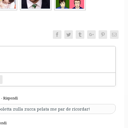
Facebook
Twitter
Tumblr
Google+
Pinterest
Email
entamento.
bsite
7
- Rispondi
poletta zulla zucca pelata me par de ricordar!
ondi