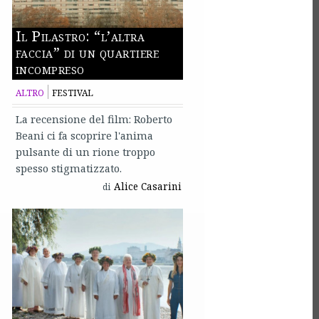
Il Pilastro: “l’altra
faccia” di un quartiere
incompreso
ALTRO
FESTIVAL
La recensione del film: Roberto
Beani ci fa scoprire l'anima
pulsante di un rione troppo
spesso stigmatizzato.
Alice Casarini
di