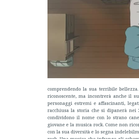
comprendendo la sua terribile bellezza
riconoscente, ma incontrerà anche il su
personaggi estremi e affascinanti, lega
racchiusa la storia che si dipanerà nei
condividono il nome con lo strano cane 
giovane e la musica rock. Come non ricono
con la sua diversità e lo segna indelebi
rock. Una musica che infrange gli schem