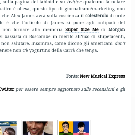
, sulla pagina del tabloid e su
twitter
: qualcuno fa notare
attro è obesa, questo tipo di giornalismo/marketing non
che Alex James avrà sulla coscienza il
colesterolo
di orde
to è che l’articolo di James si pone agli antipodi del
ò non tornare alla memoria
Super Size Me
di
Morgan
del bassista di Boscombe in merito all’uso di stupefacenti,
ita non salutare. Insomma, come dicono gli americani
don’t
genere non c’è yogurtino della Carrà che tenga.
Fonte:
New Musical Express
Twitter
per essere sempre aggiornato sulle recensioni e gli