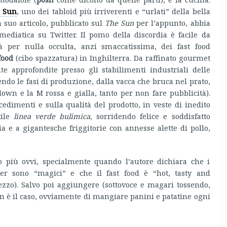
 Sun
, uno dei tabloid più irriverenti e “urlati” della bella
 suo articolo, pubblicato sul
The Sun
per l’appunto, abbia
ediatica su Twitter. Il pomo della discordia è facile da
tà per nulla occulta, anzi smaccatissima, dei fast food
food
(cibo spazzatura) in Inghilterra. Da raffinato gourmet
ite approfondite presso gli stabilimenti industriali delle
ndo le fasi di produzione, dalla vacca che bruca nel prato,
clown e la M rossa e gialla, tanto per non fare pubblicità).
cedimenti e sulla qualità del prodotto, in veste di inedito
ile
linea verde
bulimica
,
sorridendo felice e soddisfatto
 e a gigantesche friggitorie con annesse alette di pollo,
gio più ovvi, specialmente quando l’autore dichiara che i
r sono “magici” e che il fast food è “hot, tasty and
ezzo). Salvo poi aggiungere (sottovoce e magari tossendo,
n è il caso, ovviamente di mangiare panini e patatine ogni