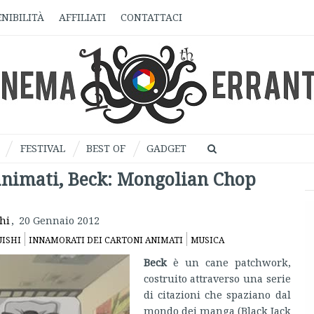
NIBILITÀ
AFFILIATI
CONTATTACI
FESTIVAL
BEST OF
GADGET
animati, Beck: Mongolian Chop
hi
,
20 Gennaio 2012
ISHI
INNAMORATI DEI CARTONI ANIMATI
MUSICA
Beck
è un cane patchwork,
costruito attraverso una serie
di citazioni che spaziano dal
mondo dei manga (Black Jack