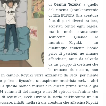
di
Osamu Tezuka
) a quello
del cinema (Frankenweenie
di
Tim Burton
). Una creatura
fatta di pezzi diversi tra loro,
accostati contro ogni regola,
ma in modo stranamente
seducente. Quando lo
incontra, Koyuki, un
qualunque studente liceale
privo di passioni, ne rimane
affascinato, tanto da salvarlo
da un gruppo di coetanei che
lo trattano da mostro, non
. In cambio, Koyuki verrà azzannato da Beck, per niente
o padrone Ryusuke, un aspirante musicista rock, e altri
ti a questo mondo musicale.
In questa prima scena è già
 34 volumetti del manga e nei 26 episodi dell’anime che
di Ryusuke, Beck. Ovvero la storia dell’incontro tra un
scere, infatti, nella strana creatura che affascina Koyuki