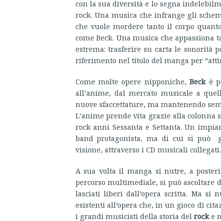
con la sua diversità e lo segna indelebi
rock. Una musica che infrange gli schem
che vuole mordere tanto il corpo quanto 
come Beck. Una musica che appassiona 
estrema: trasferire su carta le sonorità 
riferimento nel titolo del manga per “attir
Come molte opere nipponiche,
Beck
è p
all’anime, dal mercato musicale a quell
nuove sfaccettature, ma mantenendo sempr
L’anime prende vita grazie alla colonna so
rock anni Sessanta e Settanta. Un impian
band protagonista, ma di cui si può 
visione, attraverso i CD musicali collegati.
A sua volta il manga si nutre, a poster
percorso multimediale, si può ascoltare du
lasciati liberi dall’opera scritta. Ma si
esistenti all’opera che, in un gioco di cita
i grandi musicisti della storia del
rock
e n