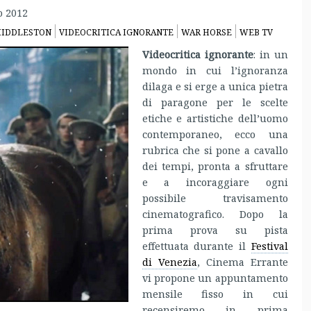
o 2012
HIDDLESTON
VIDEOCRITICA IGNORANTE
WAR HORSE
WEB TV
Videocritica ignorante
: in un
mondo in cui l’ignoranza
dilaga e si erge a unica pietra
di paragone per le scelte
etiche e artistiche dell’uomo
contemporaneo, ecco una
rubrica che si pone a cavallo
dei tempi, pronta a sfruttare
e a incoraggiare ogni
possibile travisamento
cinematografico. Dopo la
prima prova su pista
effettuata durante il
Festival
di Venezia
, Cinema Errante
vi propone un appuntamento
mensile fisso in cui
recensiremo in prima