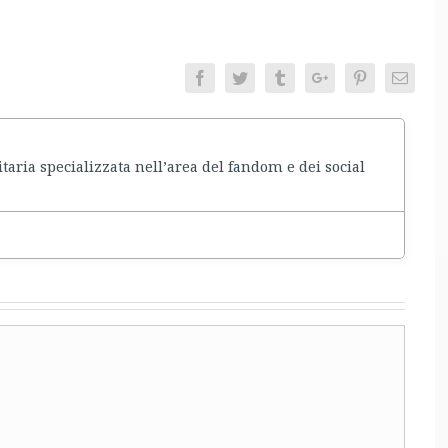
Facebook
Twitter
Tumblr
Google+
Pinterest
Email
taria specializzata nell’area del fandom e dei social