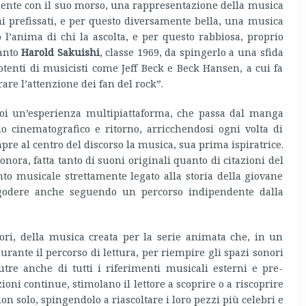
lmente con il suo morso, una rappresentazione della musica
i prefissati, e per questo diversamente bella, una musica
l’anima di chi la ascolta, e per questo rabbiosa, proprio
tanto
Harold Sakuishi
, classe 1969, da spingerlo a una sfida
potenti di musicisti come Jeff Beck e Beck Hansen, a cui fa
are l’attenzione dei fan del rock”.
oi un’esperienza multipiattaforma, che passa dal manga
o cinematografico e ritorno, arricchendosi ogni volta di
e al centro del discorso la musica, sua prima ispiratrice.
nora, fatta tanto di suoni originali quanto di citazioni del
to musicale strettamente legato alla storia della giovane
godere anche seguendo un percorso indipendente dalla
iori, della musica creata per la serie animata che, in un
rante il percorso di lettura, per riempire gli spazi sonori
 nutre anche di tutti i riferimenti musicali esterni e pre-
zioni continue, stimolano il lettore a scoprire o a riscoprire
on solo, spingendolo a riascoltare i loro pezzi più celebri e