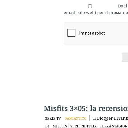
Do i
email, sito web) per il prossi
Misfits 3×05: la recensi
Blogger Errant
SERIE TV
FANTASTICO
di
E4
MISFITS
SERIE NETFLIX
TERZA STAGION