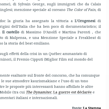
ome), di Sylvain George, sugli immigrati che da Calais
 inglesi; menzione speciale al coreano
The Color of Pain
, di
.doc la giuria ha assegnato la vittoria a
L’Orogenesi
di
igini dell’Italia che ha ben poco di documentaristico; il
 a
Il castello
di Massimo D’Anolfi e Martina Parenti , che
porto di Malpensa, e una Menzione Speciale a Freakbeat di
 la storia del beat emiliano.
 sugli effetti della crisi in un Québec ammantato di
 minori, il Premio Cipputi (Miglior Film sul mondo del
rmente esaltante sul fronte del concorso, che ha comunque
n le sue atmosfere kaurismakiane e l’uso di un tono
 le proposte più interessanti hanno affollato le altre
 Mobile (tra cui
The Dynamiter
,
La guerre est déclarée
e
umentari italiani e internazionali.
Fonte:
La Stampa