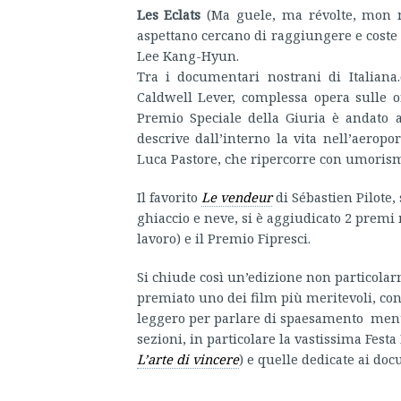
Les Eclats
(Ma guele, ma révolte, mon n
aspettano cercano di raggiungere e coste
Lee Kang-Hyun.
Tra i documentari nostrani di Italiana
Caldwell Lever, complessa opera sulle or
Premio Speciale della Giuria è andato
descrive dall’interno la vita nell’aero
Luca Pastore, che ripercorre con umorismo
Il favorito
Le vendeur
di Sébastien Pilote,
ghiaccio e neve, si è aggiudicato 2 premi
lavoro) e il Premio Fipresci.
Si chiude così un’edizione non particola
premiato uno dei film più meritevoli, co
leggero per parlare di spaesamento mentre
sezioni, in particolare la vastissima Festa
L’arte di vincere
) e quelle dedicate ai doc