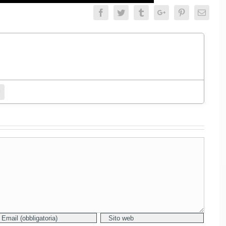
Facebook
Twitter
Tumblr
Google+
Pinterest
Email
entamento.
bsite