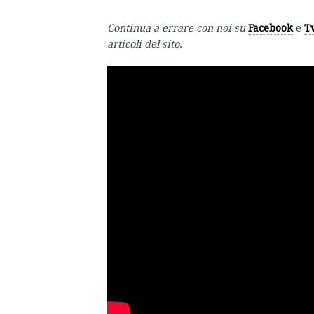
Continua a errare con noi su
Facebook
e
T
articoli del sito.