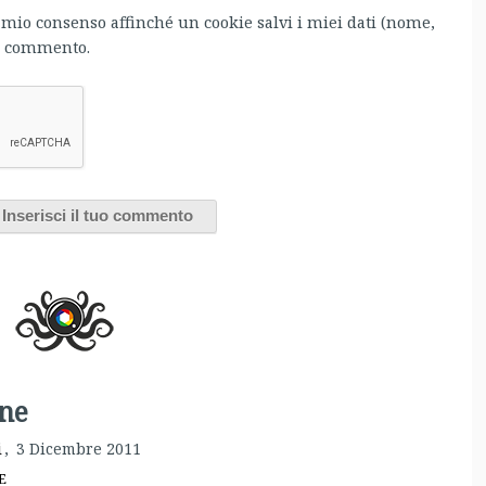
l mio consenso affinché un cookie salvi i miei dati (nome,
mo commento.
one
i
,
3 Dicembre 2011
E