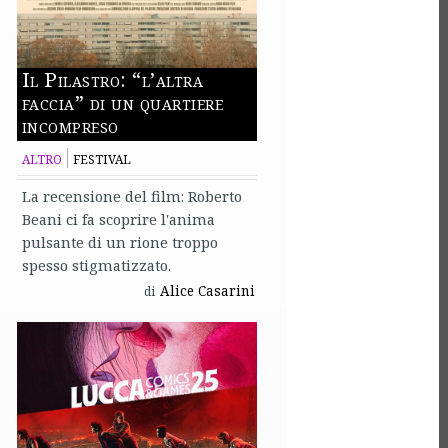
Il Pilastro: “l’altra
faccia” di un quartiere
incompreso
ALTRO
FESTIVAL
La recensione del film: Roberto
Beani ci fa scoprire l'anima
pulsante di un rione troppo
spesso stigmatizzato.
Alice Casarini
di