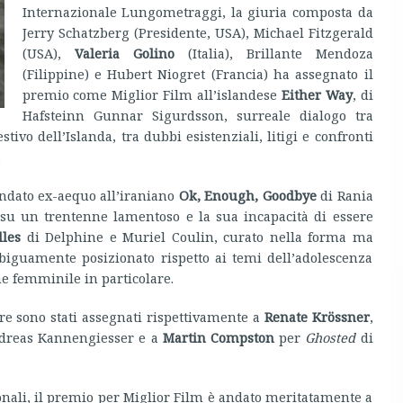
Internazionale Lungometraggi, la giuria composta da
Jerry Schatzberg (Presidente, USA), Michael Fitzgerald
(USA),
Valeria Golino
(Italia), Brillante Mendoza
(Filippine) e Hubert Niogret (Francia) ha assegnato il
premio come Miglior Film all’islandese
Either Way
, di
Hafsteinn Gunnar Sigurdsson, surreale dialogo tra
ivo dell’Islanda, tra dubbi esistenziali, litigi e confronti
.
andato ex-aequo all’iraniano
Ok, Enough, Goodbye
di Rania
su un trentenne lamentoso e la sua incapacità di essere
lles
di Delphine e Muriel Coulin, curato nella forma ma
mbiguamente posizionato rispetto ai temi dell’adolescenza
e femminile in particolare.
ore sono stati assegnati rispettivamente a
Renate Krössner
,
dreas Kannengiesser e a
Martin Compston
per
Ghosted
di
nali, il premio per Miglior Film è andato meritatamente a