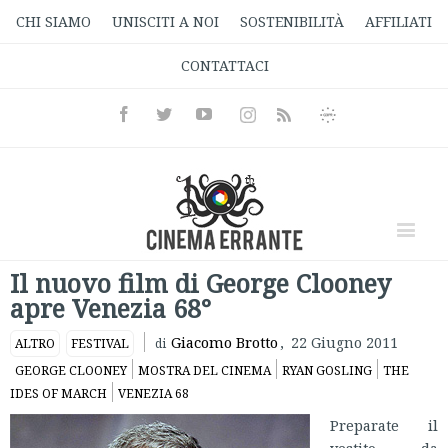
CHI SIAMO
UNISCITI A NOI
SOSTENIBILITÀ
AFFILIATI
CONTATTACI
Facebook
Twitter
Youtube
Instagram
Informativa
Rss
Privacy
Il nuovo film di George Clooney
apre Venezia 68°
Giacomo Brotto
,
22 Giugno 2011
ALTRO
FESTIVAL
di
GEORGE CLOONEY
MOSTRA DEL CINEMA
RYAN GOSLING
THE
IDES OF MARCH
VENEZIA 68
Preparate il