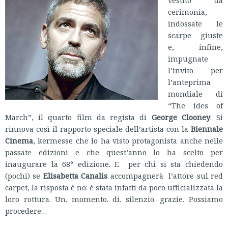
vestito da
cerimonia,
indossate le
scarpe giuste
e, infine,
impugnate
l’invito per
l’anteprima
mondiale di
“The ides of
March”, il quarto film da regista di
George Clooney
. Si
rinnova così il rapporto speciale dell’artista con la
Biennale
Cinema
, kermesse che lo ha visto protagonista anche nelle
passate edizioni e che quest’anno lo ha scelto per
inaugurare la 68° edizione. E per chi si sta chiedendo
(pochi) se
Elisabetta Canalis
accompagnerà l’attore sul red
carpet, la risposta è no: è stata infatti da poco ufficializzata la
loro rottura. Un. momento. di. silenzio. grazie. Possiamo
procedere…