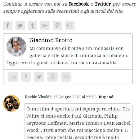
Continua a errare con noi su
Facebook
e
Twitter
per essere
sempre aggiornato sulle recensioni e gli articoli del sito.
Facebook
Twitter
Tumblr
Google+
Pinterest
Email
Giacomo Brotto
Mi commuovo di fronte a un monosala con
galleria e alle storie di militanza arcobaleno.
Oggi cerco la giusta distanza tra caos e razionalità.
Instagram
Website
Davide Vivaldi
23 Giugno 2011 al 23:38
- Rispondi
Come film d’apertura mi ispira parecchio… Tra
l’altro ci sono anche Paul Giamatti, Philip
Seymour Hoffman, Marisa Tomei e Evan Rachel
Wood… Tutti attori che mi piacciono molto!!! E
George, come regista, secondo me è molto