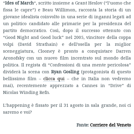
“
Ides of March
“, scritto insieme a Grant Heslov (“l’uomo che
fissa le capre”) e Beau Willimon, racconta la storia di un
giovane idealista coinvolto in una serie di inganni legati ad
un politico candidato alle primarie per la presidenza del
partito democratico. Così, dopo il successo ottenuto con
“Good Night and Good luck” nel 2005, vincitore della coppa
volpi (David Strathain) e dell’osella per la miglior
sceneggiatura, Clooney è pronto a conquistare Darren
Aronofsky con un nuovo film incentrato sul mondo della
politica. Il regista di “Confessioni di una mente pericolosa”
dividerà la scena con
Ryan Gosling
(protagonista di questo
bellissimo film –
clicca qui
– che in Italia non vedremo
mai), recentemente apprezzato a Cannes in “Drive” di
Nicolas Winding Refn.
L’happening è fissato per il 31 agosto in sala grande, noi ci
saremo e voi?
Fonte:
Corriere del Veneto