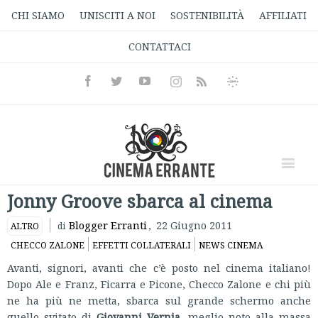
CHI SIAMO
UNISCITI A NOI
SOSTENIBILITÀ
AFFILIATI
CONTATTACI
Facebook
Twitter
Youtube
Instagram
Informativa
Rss
Privacy
Jonny Groove sbarca al cinema
Blogger Erranti
,
22 Giugno 2011
ALTRO
di
CHECCO ZALONE
EFFETTI COLLATERALI
NEWS CINEMA
Avanti, signori, avanti che c’è posto nel cinema italiano!
Dopo Ale e Franz, Ficarra e Picone, Checco Zalone e chi più
ne ha più ne metta, sbarca sul grande schermo anche
quello svitato di
Giovanni Vernia
, meglio noto alla massa