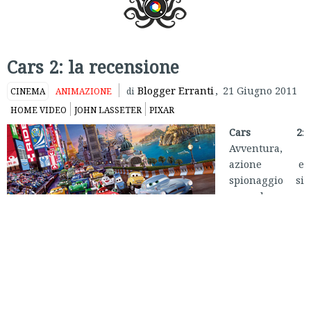
Cars 2: la recensione
Blogger Erranti
,
21 Giugno 2011
CINEMA
ANIMAZIONE
di
HOME VIDEO
JOHN LASSETER
PIXAR
Cars 2
:
Avventura,
azione e
spionaggio si
mescolano
perfettamente
nel nuovo film
Disney-Pixar
diretto da John
Lasseter (
Toy
Story- il mondo
dei giocattoli e Toy Story- Woody e Buzz alla riscossa
,
A Bug’s