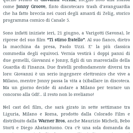
come
Jonny Groove
, finto discotecaro trash d’avanguardia
che ha fatto breccia nei cuori degli amanti di Zelig, storico
programma comico di Canale 5.
Sono infatti iniziate ieri, 21 giugno, a Varigotti (Savona), le
riprese del suo film
“Ti stimo fratello”
. Al suo fianco, dietro
la macchina da presa, Paolo Uzzi. E’ la più classica
commedia degli equivoci. Vernia vestirà i doppi panni di
due gemelli, Giovanni e Jonny, figli di un maresciallo della
Guardia di Finanza. Due fratelli profondamente diversi tra
loro: Giovanni è un serio ingegnere elettronico che vive a
Milano, mentre Jonny passa la vita a (s)ballare in discoteca.
Ma un giorno decide di andare a Milano per tentare un
concorso alla GdF… il resto non lo sveliamo!
Nel cast del film, che sarà girato in sette settimane tra
Liguria, Milano e Roma, prodotto dalla Colorado Film e
distribuito dalla
Warner Bros
, anche Maurizio Micheli, Bebo
Storti e Diego Abatantuono. Ora c’è una sola domanda da