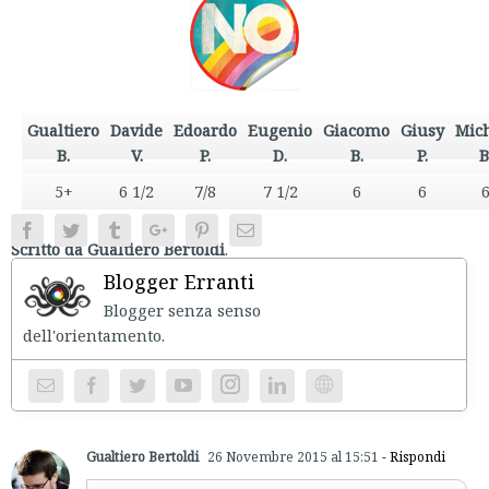
Gualtiero
Davide
Edoardo
Eugenio
Giacomo
Giusy
Mic
B.
V.
P.
D.
B.
P.
B
5+
6 1/2
7/8
7 1/2
6
6
Facebook
Twitter
Tumblr
Google+
Pinterest
Email
Scritto da Gualtiero Bertoldi
.
Blogger Erranti
Blogger senza senso
dell'orientament
Instagram
Website
Gualtiero Bertoldi
26 Novembre 2015 al 15:51
- Rispondi