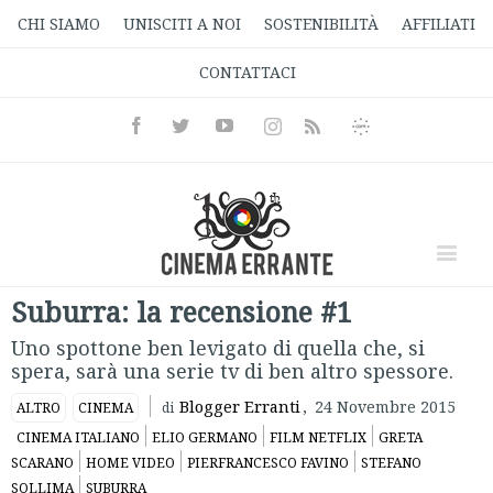
CHI SIAMO
UNISCITI A NOI
SOSTENIBILITÀ
AFFILIATI
CONTATTACI
Facebook
Twitter
Youtube
Instagram
Informativa
Rss
Privacy
Suburra: la recensione #1
Uno spottone ben levigato di quella che, si
spera, sarà una serie tv di ben altro spessore.
Blogger Erranti
,
24 Novembre 2015
ALTRO
CINEMA
di
CINEMA ITALIANO
ELIO GERMANO
FILM NETFLIX
GRETA
SCARANO
HOME VIDEO
PIERFRANCESCO FAVINO
STEFANO
SOLLIMA
SUBURRA