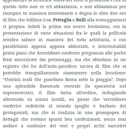
questo tutto non ce n’è abbastanza, o non abbastanza per
riempire in maniera interessante e degna le oltre due ore
di film che Sollima (con
Petraglia
e
Rulli
alla sceneggiatura)
ci propina. Infatti la prima ora scorre lentissima, con la
presentazione di varie situazioni fra le quali la pellicola
sembra saltare in maniera del tutto arbitraria, o con
parallelismi appena appena abbozzati, e interminabili
primi piani che dovrebbero conferire pregnanza alle poche
frasi smozzicate dai personaggi, ma che sfondano in un
registro che ha dell’auto-parodico; un’ora di film che si
potrebbe tranquillamente riassumere nella locuzione:
“Uomini nudi che guardano Roma sotto la pioggia”. Dopo
una splendida fiammata centrale (la sparatoria nel
supermercato), il film torna all’ordine, indugiando
oltremodo su azioni inutili, su pause che vorrebbero
conferire enfaticità al mondo spoglio e barbaro dei
protagonisti, ma che si realizza in una prosopopea di
dettagli che restano spunti ben confezionati, senza mai
andare a costituire dei veri e propri archi narrativi