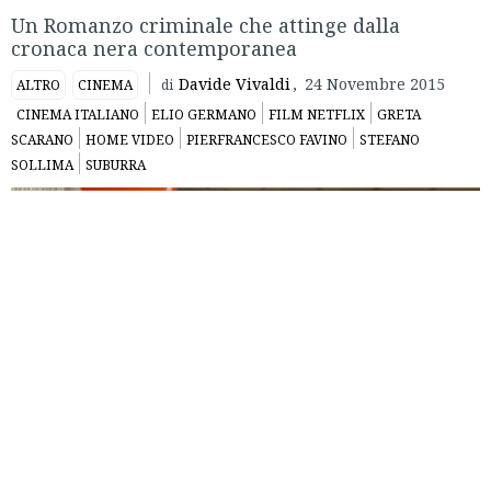
Un Romanzo criminale che attinge dalla
cronaca nera contemporanea
Davide Vivaldi
,
24 Novembre 2015
ALTRO
CINEMA
di
CINEMA ITALIANO
ELIO GERMANO
FILM NETFLIX
GRETA
SCARANO
HOME VIDEO
PIERFRANCESCO FAVINO
STEFANO
SOLLIMA
SUBURRA
“Il lato oscuro de
La grande bellezza
“, “il nuovo
Romanzo
criminale
“, “
Gomorra
all’amatriciana”: si sono sprecati,
all’uscita, i paragoni fra
Suburra
e i film italiani di maggior
richiamo degli ultimi anni, ai quali è stato associato per
ambientazione o temi trattati, gonfiandone inevitabilmente
le aspettative. Quattro anni dopo l’efficace
ACAB
, il figlio
d’arte
Stefano Sollima
torna a trasporre un romanzo verità