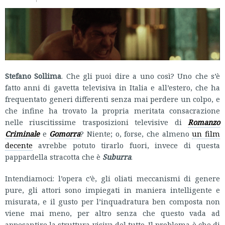
Stefano Sollima
. Che gli puoi dire a uno così? Uno che s’è
fatto anni di gavetta televisiva in Italia e all’estero, che ha
frequentato generi differenti senza mai perdere un colpo, e
che infine ha trovato la propria meritata consacrazione
nelle riuscitissime trasposizioni televisive di
Romanzo
Criminale
e
Gomorra
? Niente; o, forse, che almeno
un film
decente
avrebbe potuto tirarlo fuori, invece di questa
pappardella stracotta che è
Suburra
.
Intendiamoci: l’opera c’è, gli oliati meccanismi di genere
pure, gli attori sono impiegati in maniera intelligente e
misurata, e il gusto per l’inquadratura ben composta non
viene mai meno, per altro senza che questo vada ad
appesantire la struttura visiva del tutto. Il problema è che di