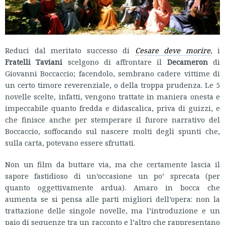
Reduci dal meritato successo di
Cesare deve morire
, i
Fratelli Taviani
scelgono di affrontare il
Decameron
di
Giovanni Boccaccio; facendolo, sembrano cadere vittime di
un certo timore reverenziale, o della troppa prudenza. Le 5
novelle scelte, infatti, vengono trattate in maniera onesta e
impeccabile quanto fredda e didascalica, priva di guizzi, e
che finisce anche per stemperare il furore narrativo del
Boccaccio, soffocando sul nascere molti degli spunti che,
sulla carta, potevano essere sfruttati.
Non un film da buttare via, ma che certamente lascia il
sapore fastidioso di un’occasione un po’ sprecata (per
quanto oggettivamente ardua). Amaro in bocca che
aumenta se si pensa alle parti migliori dell’opera: non la
trattazione delle singole novelle, ma l’introduzione e un
paio di sequenze tra un racconto e l’altro che rappresentano