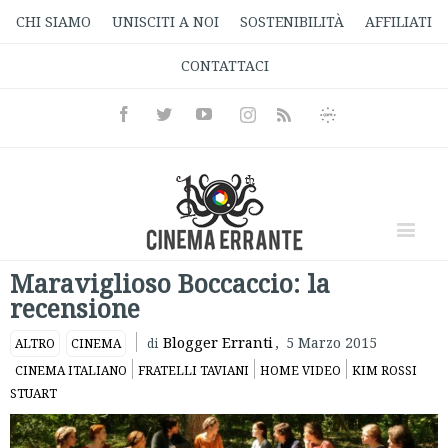
CHI SIAMO
UNISCITI A NOI
SOSTENIBILITÀ
AFFILIATI
CONTATTACI
Facebook
Twitter
Youtube
Instagram
Informativa
Rss
Privacy
Maraviglioso Boccaccio: la
recensione
Blogger Erranti
,
5 Marzo 2015
ALTRO
CINEMA
di
CINEMA ITALIANO
FRATELLI TAVIANI
HOME VIDEO
KIM ROSSI
STUART