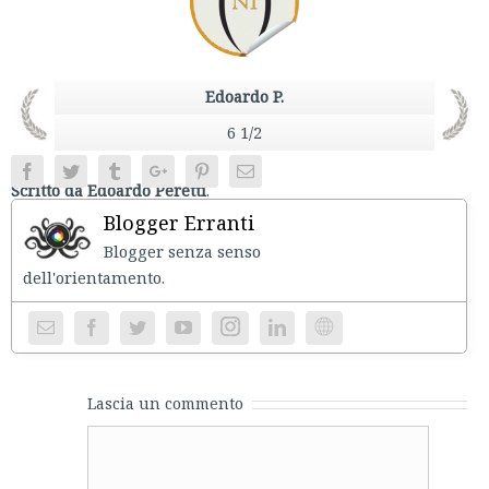
Edoardo P.
6 1/2
Facebook
Twitter
Tumblr
Google+
Pinterest
Email
Scritto da Edoardo Peretti
.
Blogger Erranti
Blogger senza senso
dell'orientament
Instagram
Website
Lascia un commento
Comment