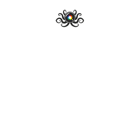
The Repairman: la recensione
Blogger Erranti
,
4 Marzo 2015
ALTRO
CINEMA
di
CINEMA ITALIANO
HOME VIDEO
The Repairman
è il primo lungometraggio di
Paolo Mitton
,
regista italiano già tecnico degli effetti speciali per grandi
produzioni come
Troy
e
Harry Potter
. Molto più piccola è la
storia che Mitton ha scelto per firmare il suo esordio nel