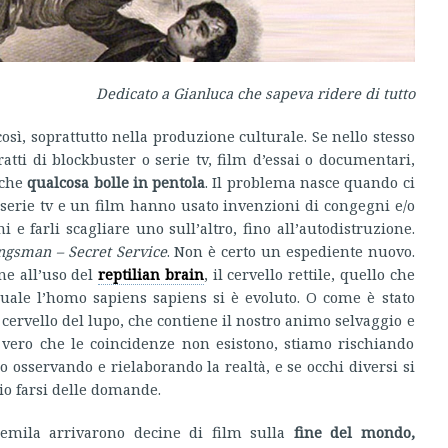
Dedicato a Gianluca che sapeva ridere di tutto
osì, soprattutto nella produzione culturale. Se nello stesso
atti di blockbuster o serie tv, film d’essai o documentari,
 che
qualcosa bolle in pentola
. Il problema nasce quando ci
 serie tv e un film hanno usato invenzioni di congegni e/o
 e farli scagliare uno sull’altro, fino all’autodistruzione.
ngsman – Secret Service
. Non è certo un espediente nuovo.
one all’uso del
reptilian brain
, il cervello rettile, quello che
 quale l’homo sapiens sapiens si è evoluto. O come è stato
l cervello del lupo, che contiene il nostro animo selvaggio e
è vero che le coincidenze non esistono, stiamo rischiando
o osservando e rielaborando la realtà, e se occhi diversi si
io farsi delle domande.
emila arrivarono decine di film sulla
fine del mondo,