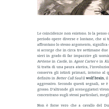
Le coincidenze non esistono. Io la penso c
periodo opere diverse e lontane, che si tr
affrontano lo stesso argomento, significa
si accorge che in circa tre settimane due
sieri in grado di far impazzire gli uomini
Avviene in
Castle
, in
Agent Carter
e in
Ki
Si tratta di una paura atavica, l’involuzi
conserva gli istinti primari, intorno al
definito in
Better Call Saul
il
wolf brain
, i
aggressivo. Secondo questi segnali, se 
grosso. D’altronde gli sceneggiatori vivon
concentrano sugli stessi particolari, megl
Non è forse vero che a cavallo del Du