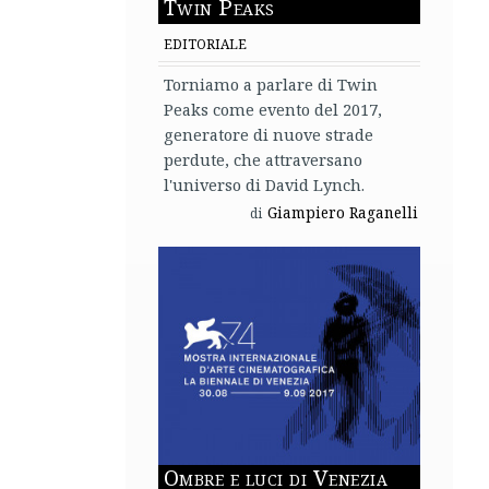
ello, frequente, del modo di approcciarsi a un’opera
rca di essere fedeli, più la rappresentazione risulta fredda
ceale del termine, ma anche più lontana dagli spiriti più
ù si cerca di allargare le maglie del riferimento letterario,
esti spunti più profondi e meno immediati.
lla sua la costante e sommessa vena malinconica,
prattutto la bellezza dei paesaggi, naturali e artistici, della
te resi dalla fotografia di Simone Zampagni. Non sempre
a di noti attori italiani, perlopiù non al massimo della loro
t
,
Lello Arena
e
Kasia Smutniak
.
Edoardo P.
6 1/2