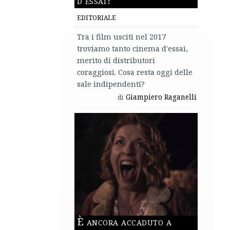
Le 5 novelle scelte, infatti, vengono trattate in maniera
didascalica, priva di guizzi, e che finisce anche per
ccio, soffocando sul nascere molti degli spunti che, sulla
amente lascia il sapore fastidioso di un’occasione un po’
dua). Amaro in bocca che aumenta se si pensa alle parti
e delle singole novelle, ma l’introduzione e un paio di
ppresentano i giovani protagonisti nella loro quotidianità
te. L’introduzione ambientata nella Firenze flagellata dalla
 nel rappresentare sia l’angoscia che la perdita d’umanità,
si inevitabilmente isolati e contrastati dal contesto di
one che rende più esplicita – e non a caso l’approccio più
la parte migliore del film – la vena macabra e la presenza
ell’opera di
Boccaccio
. Allo stesso modo, alcune scene di
appresentano l’animo combattuto e lacerato dei giovani
ione di una realtà della quale non si può far finta di nulla;
i vista, è la scena del riposo agitato sull’erba che anticipa