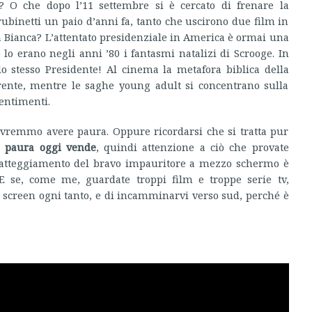
? O che dopo l’11 settembre si è cercato di frenare la
 rubinetti un paio d’anni fa, tanto che uscirono due film in
a Bianca? L’attentato presidenziale in America è ormai una
lo erano negli anni ’80 i fantasmi natalizi di Scrooge. In
o stesso Presidente! Al cinema la metafora biblica della
rente, mentre le saghe young adult si concentrano sulla
sentimenti.
dovremmo avere paura. Oppure ricordarsi che si tratta pur
 paura oggi vende
, quindi attenzione a ciò che provate
 L’atteggiamento del bravo impauritore a mezzo schermo è
 E se, come me, guardate troppi film e troppe serie tv,
nd screen ogni tanto, e di incamminarvi verso sud, perché è