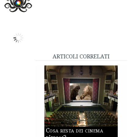
 la recensione
Marzo 2015
VIDEO
KIM ROSSI STUART
 deve morire
, i
Fratelli Taviani
scelgono di affrontare il
cendolo, sembrano cadere vittime di un certo timore